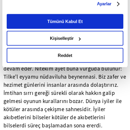
Ayarlar
Burada geçen nefira ifadesi istinfar ve seferberlik
belirleyebilirsiniz. Çerezlere ilişkin detaylı bilgi için
meselesiyle bağlantılıdır. Lakin nüzulüne müteakip
Ayarlar butonuna tıklayabilir,
Çerez Bilgilendirme
Metnimizi ziyaret edebilirsiniz.
Tümünü Kabul Et
zamanlarda nasıl kavramlaştırılması gerektiği
6698 sayılı Kişisel Verilerin Korunması Kanunu uyarınca
yönünde idrakler kilitlidir. Burada ibare Arapça
hazırlanmış olan İnternet Sitesi Aydınlatma Metnimizi
ama asimetrik bir anlatım boyutu var.
Kişiselleştir
okumak ve sitemizi ziyaretiniz kapsamında
gerçekleştirilen veri işleme faaliyetleri ile ilgili daha
Yeryüzü iyiler ile kötüler arasında çekişme sahnesi
detaylı bilgi almak için lütfen
tıklayınız.
Reddet
olduğundan menzilini alıncaya kadar bu mücadele
devam eder. Nitekim ayet buna vurguda bulunur:
Tilke'l eyyamu nüdaviluha beynennasi. Biz zafer ve
hezimet günlerini insanlar arasında dolaştırırız.
İmtihan sırrı gereği sürekli olarak hakkın galip
gelmesi oyunun kurallarını bozar. Dünya iyiler ile
kötüler arasında çekişme sahnesidir. İyiler
akıbetlerini bilseler kötüler de akıbetlerini
bilselerdi süreç başlamadan sona ererdi.