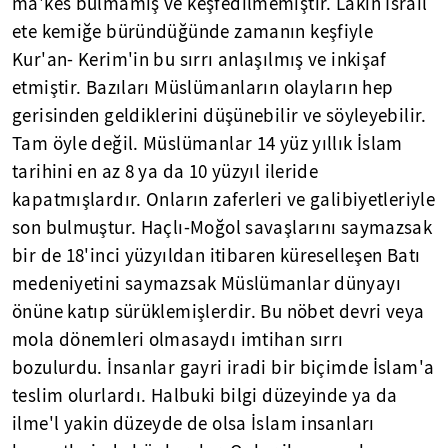
ma'kes bulmamış ve keşfedilmemiştir. Lakin İsrail
ete kemiğe büründüğünde zamanın keşfiyle
Kur'an- Kerim'in bu sırrı anlaşılmış ve inkişaf
etmiştir. Bazıları Müslümanların olayların hep
gerisinden geldiklerini düşünebilir ve söyleyebilir.
Tam öyle değil. Müslümanlar 14 yüz yıllık İslam
tarihini en az 8 ya da 10 yüzyıl ileride
kapatmışlardır. Onların zaferleri ve galibiyetleriyle
son bulmuştur. Haçlı-Moğol savaşlarını saymazsak
bir de 18'inci yüzyıldan itibaren küreselleşen Batı
medeniyetini saymazsak Müslümanlar dünyayı
önüne katıp sürüklemişlerdir. Bu nöbet devri veya
mola dönemleri olmasaydı imtihan sırrı
bozulurdu. İnsanlar gayri iradi bir biçimde İslam'a
teslim olurlardı. Halbuki bilgi düzeyinde ya da
ilme'l yakin düzeyde de olsa İslam insanları