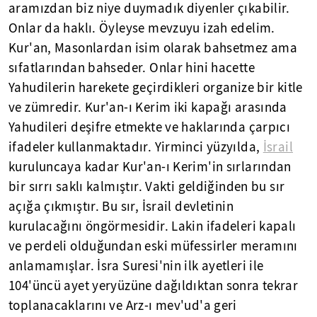
aramızdan biz niye duymadık diyenler çıkabilir.
Onlar da haklı. Öyleyse mevzuyu izah edelim.
Kur'an, Masonlardan isim olarak bahsetmez ama
sıfatlarından bahseder. Onlar hini hacette
Yahudilerin harekete geçirdikleri organize bir kitle
ve zümredir. Kur'an-ı Kerim iki kapağı arasında
Yahudileri deşifre etmekte ve haklarında çarpıcı
ifadeler kullanmaktadır. Yirminci yüzyılda,
İsrail
kuruluncaya kadar Kur'an-ı Kerim'in sırlarından
bir sırrı saklı kalmıştır. Vakti geldiğinden bu sır
açığa çıkmıştır. Bu sır, İsrail devletinin
kurulacağını öngörmesidir. Lakin ifadeleri kapalı
ve perdeli olduğundan eski müfessirler meramını
anlamamışlar. İsra Suresi'nin ilk ayetleri ile
104'üncü ayet yeryüzüne dağıldıktan sonra tekrar
toplanacaklarını ve Arz-ı mev'ud'a geri