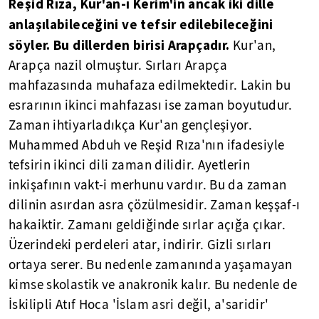
Reşid Rıza, Kur'an-ı Kerim'in ancak iki dille
anlaşılabileceğini ve tefsir edilebileceğini
söyler. Bu dillerden birisi Arapçadır.
Kur'an,
Arapça nazil olmuştur. Sırları Arapça
mahfazasında muhafaza edilmektedir. Lakin bu
esrarının ikinci mahfazası ise zaman boyutudur.
Zaman ihtiyarladıkça Kur'an gençleşiyor.
Muhammed Abduh ve Reşid Rıza'nın ifadesiyle
tefsirin ikinci dili zaman dilidir. Ayetlerin
inkişafının vakt-i merhunu vardır. Bu da zaman
dilinin asırdan asra çözülmesidir. Zaman keşşaf-ı
hakaiktir. Zamanı geldiğinde sırlar açığa çıkar.
Üzerindeki perdeleri atar, indirir. Gizli sırları
ortaya serer. Bu nedenle zamanında yaşamayan
kimse skolastik ve anakronik kalır. Bu nedenle de
İskilipli Atıf Hoca 'İslam asri değil, a'saridir'