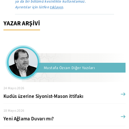
ya da bir bölümü kesinlikle kullanılamaz.
Ayrıntılar için lütfen
tıklayın
.
YAZAR ARŞİVİ
Mustafa Özcan Diğer Yazıları
24 Mayıs 2026
Kudüs üzerine Siyonist-Mason ittifakı
18 Mayıs 2026
Yeni Ağlama Duvarı mı?