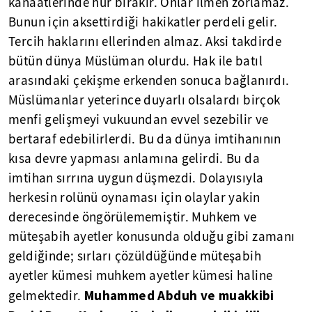
kanaatlerinde hür bırakır. Onlar ilmen zorlamaz.
Bunun için aksettirdiği hakikatler perdeli gelir.
Tercih haklarını ellerinden almaz. Aksi takdirde
bütün dünya Müslüman olurdu. Hak ile batıl
arasındaki çekişme erkenden sonuca bağlanırdı.
Müslümanlar yeterince duyarlı olsalardı birçok
menfi gelişmeyi vukuundan evvel sezebilir ve
bertaraf edebilirlerdi. Bu da dünya imtihanının
kısa devre yapması anlamına gelirdi. Bu da
imtihan sırrına uygun düşmezdi. Dolayısıyla
herkesin rolünü oynaması için olaylar yakin
derecesinde öngörülememiştir. Muhkem ve
müteşabih ayetler konusunda olduğu gibi zamanı
geldiğinde; sırları çözüldüğünde müteşabih
ayetler kümesi muhkem ayetler kümesi haline
Muhammed Abduh ve muakkibi
gelmektedir.