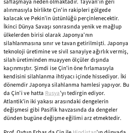
saflaşmaya neden olmaktadır. Tayvan'ın geri
alınmasıyla birlikte Çin'in rakipleri gölgede
kalacak ve Pekin'in üstünlüğü perçinlenecektir.
İkinci Dünya Savaşı sonrasında yenik ve mağlup
ülkelerden birisi olarak Japonya'nın
silahlanmasına sınır ve tavan getirilmişti. Japonya
teknoloji üretimine ve sivil sanayiye ağırlık vermiş,
silah üretiminden muayyen ölçüler dışında
kaçınmıştır. Şimdi ise Çin'in öne fırlamasıyla
kendisini silahlanma ihtiyacı içinde hissediyor. İki
dönemdir Japonya silahlanma hamlesi yapıyor. Bu
da Çin'i ve hatta
Rusya
'yı tedirgin ediyor.
Atlantik'in iki yakası arasındaki dengelerin
değişmesi gibi Pasifik havzasında da dengeler
dünden bugüne değişme eğilimi arz etmektedir.
Prof. Oytun Erbaş da Çin ile
Hindistan
'ın dünyada