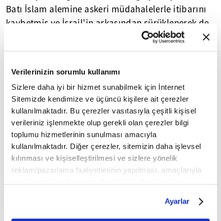
Batı İslam alemine askeri müdahalelerle itibarını
kaybetmiş ve İsrail'in arkasından sürüklenerek de
medeniyet iddiasından vazgeçmiş ve bu zeminde
iflas etmiştir.
Verilerinizin sorumlu kullanımı
Yükselmekte olan Doğu Medeniyeti zemininde de
bir çatallaşma ve saflaşma ve çekişme de
Sizlere daha iyi bir hizmet sunabilmek için İnternet
Sitemizde kendimize ve üçüncü kişilere ait çerezler
gözlemlenmektedir. Japonya ile Çin çekişmesi
kullanılmaktadır. Bu çerezler vasıtasıyla çeşitli kişisel
buna misaldir. İslam alemi de Hindistan'a karşı
verileriniz işlenmekte olup gerekli olan çerezler bilgi
mesafelidir. Bu durumda İslam dünyası veya
toplumu hizmetlerinin sunulması amacıyla
parçalarından bir kısmı Doğu medeniyetinin diğer
kullanılmaktadır. Diğer çerezler, sitemizin daha işlevsel
üyeleriyle bütünleşecektir. Muhtemelen bu
kılınması ve kişiselleştirilmesi ve sizlere yönelik
Japonya olacaktır. Japonya isteksiz de olsa
reklam/pazarlama faaliyetlerinin yapılması, amaçlarıyla
sınırlı olarak açık rızanız dahilinde kullanılacaktır.
sonunda bütünleşmeye ram olacaktır. Yeter ki,
Çerezlere ilişkin tercihlerinizi çerez paneli vasıtasıyla
İslam aleminden güvenilecek ortaklar ve aktörler
Ayarlar
belirleyebilirsiniz. Çerezlere ilişkin detaylı bilgi için
bulsun ya da çıksın. Kısaca küresel saflaşmada
Ayarlar butonuna tıklayabilir,
Çerez Bilgilendirme