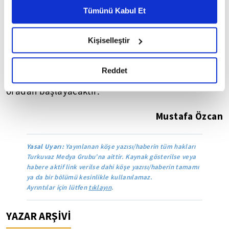
Doğu medeniyetinin kanatlarından birisi Batı'ya
Metnimizi ziyaret edebilirsiniz.
Tümünü Kabul Et
üstün gelecek ve onun öncülüğünü elinden
6698 sayılı Kişisel Verilerin Korunması Kanunu uyarınca
alacaktır. Bizim için de dünyanın merkezi Pasifik
hazırlanmış olan İnternet Sitesi Aydınlatma Metnimizi
Kişiselleştir
okumak ve sitemizi ziyaretiniz kapsamında
bölgesine doğru kayıyor. Dünyanın yeni merkezi
gerçekleştirilen veri işleme faaliyetleri ile ilgili daha
orası gözüküyor. Dünyanın geleceği orada yatıyor.
detaylı bilgi almak için lütfen
tıklayınız.
Reddet
İslam aleminin i'tila ve yükselişi de muhtemelen
oradan başlayacaktır.
Mustafa Özcan
Yasal Uyarı:
Yayınlanan köşe yazısı/haberin tüm hakları
Turkuvaz Medya Grubu’na aittir. Kaynak gösterilse veya
habere aktif link verilse dahi köşe yazısı/haberin tamamı
ya da bir bölümü kesinlikle kullanılamaz.
Ayrıntılar için lütfen
tıklayın
.
YAZAR ARŞİVİ