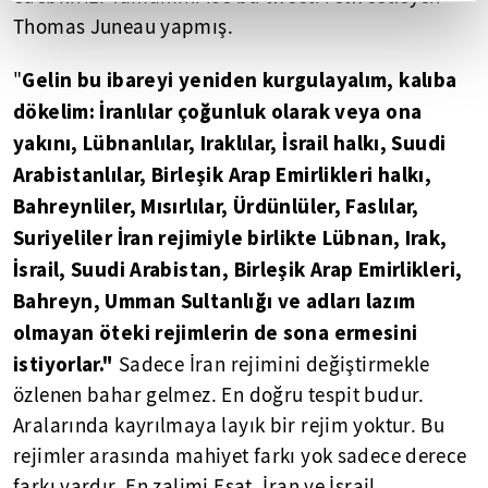
Thomas Juneau yapmış.
Gelin bu ibareyi yeniden kurgulayalım, kalıba
"
dökelim: İranlılar çoğunluk olarak veya ona
yakını, Lübnanlılar, Iraklılar, İsrail halkı, Suudi
Arabistanlılar, Birleşik Arap Emirlikleri halkı,
Bahreynliler, Mısırlılar, Ürdünlüler, Faslılar,
Suriyeliler İran rejimiyle birlikte Lübnan, Irak,
İsrail, Suudi Arabistan, Birleşik Arap Emirlikleri,
Bahreyn, Umman Sultanlığı ve adları lazım
olmayan öteki rejimlerin de sona ermesini
istiyorlar."
Sadece İran rejimini değiştirmekle
özlenen bahar gelmez. En doğru tespit budur.
Aralarında kayrılmaya layık bir rejim yoktur. Bu
rejimler arasında mahiyet farkı yok sadece derece
farkı vardır. En zalimi Esat, İran ve İsrail