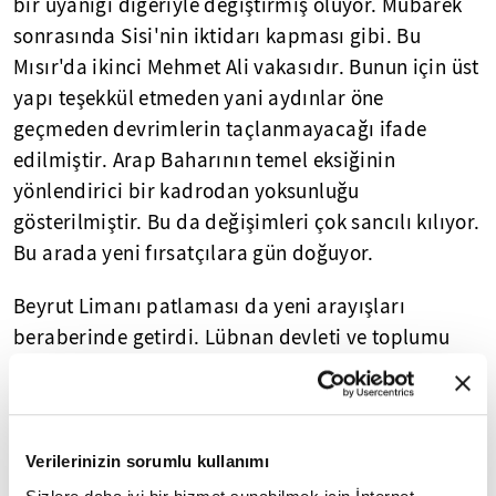
bir uyanığı diğeriyle değiştirmiş oluyor. Mübarek
sonrasında Sisi'nin iktidarı kapması gibi. Bu
Mısır'da ikinci Mehmet Ali vakasıdır. Bunun için üst
yapı teşekkül etmeden yani aydınlar öne
geçmeden devrimlerin taçlanmayacağı ifade
edilmiştir. Arap Baharının temel eksiğinin
yönlendirici bir kadrodan yoksunluğu
gösterilmiştir. Bu da değişimleri çok sancılı kılıyor.
Bu arada yeni fırsatçılara gün doğuyor.
Beyrut Limanı patlaması da yeni arayışları
beraberinde getirdi. Lübnan devleti ve toplumu
çözülüyor The Economist dergisine göre sadece
teknokrat bir figürandan ibaret olan Hasan Diyab
hükümeti de eriyor. Lübnan ve bölgede Şii
nefretiyle denmese bile
İran
nefreti tavan yapıyor.
Verilerinizin sorumlu kullanımı
Bazıları Nasrallah, Michael Aoun ve damadı Cibran