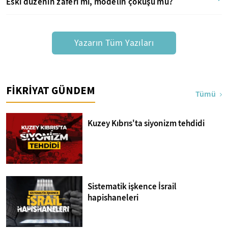
Eski düzenin zaferi mi, modelin çöküşü mü?
Yazarın Tüm Yazıları
FİKRİYAT GÜNDEM
Tümü
Kuzey Kıbrıs'ta siyonizm tehdidi
Sistematik işkence İsrail
hapishaneleri