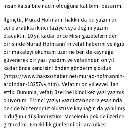
insan kalsa bile nadir olduğuna kalıbımı basarım.
İlginçtir, Murad Hofmann hakkında bu yazım on
sene aralıkla ikinci taziye veya değini yazım
olacaktır. 10 yıl kadar önce Mısır gazetelerinden
birisinde Murad Hofmann'ın vefat haberini ve ilgili
bir makaleyi okumam üzerine ben de kaynağa
güvenerek bir yazı yazdım ve vefatından on yıl
kadar önce kendisini önden göndermiş olduk
(https://www.haksozhaber.net/murad-hofmannin-
ardindan-18357yy.htm). Vefatını on yıl evvel ilan
ettik. Bununla, vefatı üzerine ikinci kez yazı yazmış
oluyorum. Birinci yazıyı yazdıktan sonra esasında
ben de bir tereddüt oluştu ve kaynağın da yanılmış
olduğunu düşünmüştüm. Meselenin pek de üzerine
gitmedim. Emeklilik günlerini bir ara ülkesi