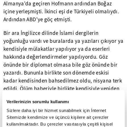
Almanya'da geçiren Hofmann ardından Boğaz
içine yerleşmişti. İkinci eşi de Türkiyeli olmalıydı.
Ardından ABD'ye göç etmişti.
Bir ara İngilizce dilinde İslami dergilerin
yoğunluğu vardı ve buralarda ya yazıları çıkıyor ya
kendisiyle mülakatlar yapılıyor ya da eserleri
hakkında değerlendirmeler yapılıyordu. Göz
önünde bir diplomat olmasa bile göz önünde bir
yazardı. Bununla birlikte son dönemde eskisi
kadar kendisinden bahsedilmez oldu, nisyana terk
edildi. Ölüm haberiyle birlikte kendisiyle yeniden
karşılaşmış olduk.
Verilerinizin sorumlu kullanımı
Aslında Bernard Lewis ile aynı şeyleri söylüyordu
Sizlere daha iyi bir hizmet sunabilmek için İnternet
lakin Bernard Lewis'e herkes kulak kabartıyor ve
Sitemizde kendimize ve üçüncü kişilere ait çerezler
kullanılmaktadır. Bu çerezler vasıtasıyla çeşitli kişisel
birilerini etkileyebiliyordu. Lakin Murad Hofmann