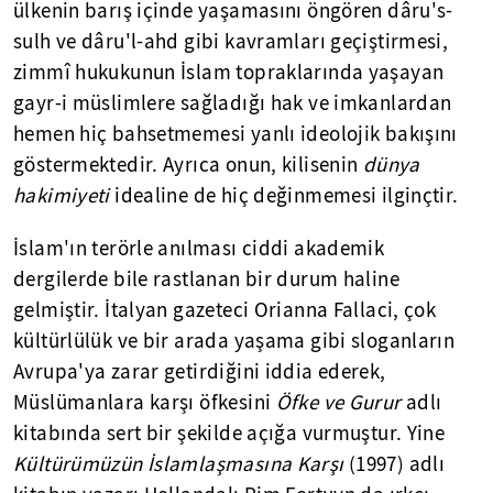
ülkenin barış içinde yaşamasını öngören dâru's-
sulh ve dâru'l-ahd gibi kavramları geçiştirmesi,
zimmî hukukunun İslam topraklarında yaşayan
gayr-i müslimlere sağladığı hak ve imkanlardan
hemen hiç bahsetmemesi yanlı ideolojik bakışını
göstermektedir. Ayrıca onun, kilisenin
dünya
hakimiyeti
idealine de hiç değinmemesi ilginçtir.
İslam'ın terörle anılması ciddi akademik
dergilerde bile rastlanan bir durum haline
gelmiştir. İtalyan gazeteci Orianna Fallaci, çok
kültürlülük ve bir arada yaşama gibi sloganların
Avrupa'ya zarar getirdiğini iddia ederek,
Müslümanlara karşı öfkesini
Öfke ve Gurur
adlı
kitabında sert bir şekilde açığa vurmuştur. Yine
Kültürümüzün İslamlaşmasına Karşı
(1997) adlı