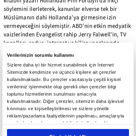
kitabın yazarı Hollandalı Pim Fortuyn da ırkçı
söylemini ilerleterek, kanunlar elverse tek bir
Müslümanın dahi Hollanda'ya girmesine izin
vermeyeceğini söylemiştir. ABD'nin etkin medyatik
vaizlerinden Evangelist rahip Jerry Falwell'in, TV
kanalları, radyo, internet ve kilise vaazlarında
İslam'ı ve İslami değerleri şiddet ve terörle iç içe
Verilerinizin sorumlu kullanımı
gösterme girişimini sadece marjinal tek örnek
Sizlere daha iyi bir hizmet sunabilmek için İnternet
olarak görmek mümkün değildir. Nitekim o da
Sitemizde kendimize ve üçüncü kişilere ait çerezler
ortaçağdan miras aldığı İslam karşıtı geleneksel
kullanılmaktadır. Bu çerezler vasıtasıyla çeşitli kişisel
Hıristiyan tutumuna bağlı kalarak Hz.
verileriniz işlenmekte olup gerekli olan çerezler bilgi
Peygamber'in (s.a.v.) şahsı üzerinden İslam'a ve
toplumu hizmetlerinin sunulması amacıyla
kullanılmaktadır. Diğer çerezler, sitemizin daha işlevsel
Müslümanlara hakaret yolunu seçmiştir.
kılınması ve kişiselleştirilmesi ve sizlere yönelik
reklam/pazarlama faaliyetlerinin yapılması, amaçlarıyla
Falwell de diğer fikirdaşları gibi İslam karşıtı
sınırlı olarak açık rızanız dahilinde kullanılacaktır.
propagandasını Hz. Peygamber'in (s.a.v.)
Çerezlere ilişkin tercihlerinizi çerez paneli vasıtasıyla
sağlığında bizzat savaşlara katılması iddiası