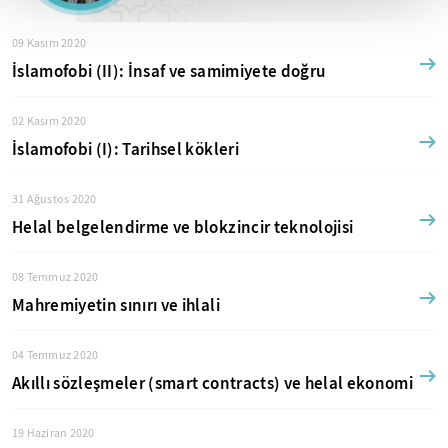
09 Kasım 2020
İslamofobi (II): İnsaf ve samimiyete doğru
02 Kasım 2020
İslamofobi (I): Tarihsel kökleri
31 Ağustos 2020
Helal belgelendirme ve blokzincir teknolojisi
08 Temmuz 2020
Mahremiyetin sınırı ve ihlali
04 Temmuz 2020
Akıllı sözleşmeler (smart contracts) ve helal ekonomi
19 Haziran 2020