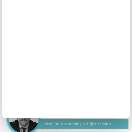
Şinasi Gündüz,
Küresel Sorunlar ve Din
, Ankara
Okulu Yayınları, Ankara 2010.
Yasal Uyarı:
Yayınlanan köşe yazısı/haberin tüm hakları
Turkuvaz Medya Grubu’na aittir. Kaynak gösterilse veya
habere aktif link verilse dahi köşe yazısı/haberin tamamı
ya da bir bölümü kesinlikle kullanılamaz.
Ayrıntılar için lütfen
tıklayın
.
YAZAR ARŞİVİ
Prof. Dr. Murat Şimşek Diğer Yazıları