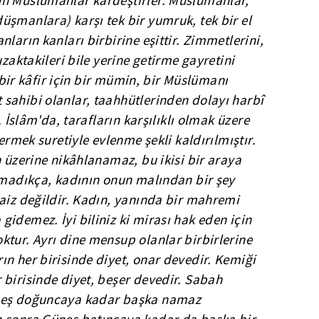
ün Müslümanlar kardeştirler. Müslümanlar,
şmanlara) karşı tek bir yumruk, tek bir el
ların kanları birbirine eşittir. Zimmetlerini,
uzaktakileri bile yerine getirme gayretini
i bir kâfir için bir mümin, bir Müslümanı
sahibi olanlar, taahhütlerinden dolayı harbî
. İslâm'da, tarafların karşılıklı olmak üzere
vermek suretiyle evlenme şekli kaldırılmıştır.
n üzerine nikâhlanamaz, bu ikisi bir araya
olmadıkça, kadının onun malından bir şey
aiz değildir. Kadın, yanında bir mahremi
idemez. İyi biliniz ki mirası hak eden için
ktur. Ayrı dine mensup olanlar birbirlerine
n her birisinde diyet, onar devedir. Kemiği
 birisinde diyet, beşer devedir. Sabah
üneş doğuncaya kadar başka namaz