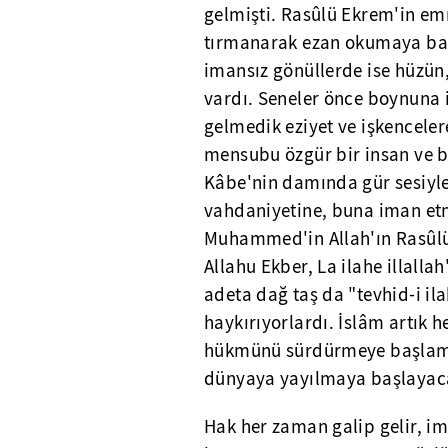
gelmişti. Rasûlü Ekrem'in emr
tırmanarak ezan okumaya başl
imansız gönüllerde ise hüzün,
vardı. Seneler önce boynuna i
gelmedik eziyet ve işkencelere
mensubu özgür bir insan ve bi
Kâbe'nin damında gür sesiyle ş
vahdaniyetine, buna iman etm
Muhammed'in Allah'ın Rasûlü
Allahu Ekber, La ilahe illall
adeta dağ taş da "tevhid-i ila
haykırıyorlardı. İslâm artık
hükmünü sürdürmeye başlamışt
dünyaya yayılmaya başlayaca
Hak her zaman galip gelir, i