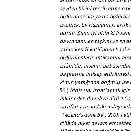
andan itibaren kim bu haremde
şeyden birini tercih etme hak
öldürülmesini ya da öldürüle
istemek. Ey Huzâalılar! artı
durun. Şunu iyi bilin ki insan
davrananı, en taşkını ve en 
yahut kendi katilinden başka
öldürülenlerin intikamını alm
İslâm'da, insanın babasında
başkasına intisap ettirilmes
kimin yatağında doğmuş ise 
54.)
İddiasını ispatlamak içi
inkâr eden davalıya aittir! Ca
taraflar arasındaki anlaşmala
"Fezâilu's-sahâbe", 206).
Feti
cihâda niyet devam etmekted