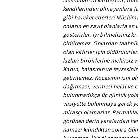
Müslüman'ın kardeşidir; büt
kendilerinden olmayanlara (dü
gibi hareket ederler! Müslüman
onların en zayıf olanlarla en 
gösterirler. İyi bilmelisiniz k
öldüremez. Onlardan taahhüt 
olan kâfirler için öldürülürler
kızları birbirlerine mehirsiz 
Kadın, halasının ve teyzesini
getirilemez. Kocasının izni 
dağıtması, vermesi helal ve c
bulunmadıkça üç günlük yola g
vasiyette bulunmaya gerek yo
mirasçı olamazlar. Parmakları
görünen derin yaralardan her
namazı kılındıktan sonra G