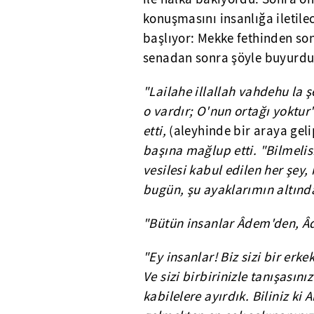
konuşmasını insanlığa ileti
başlıyor: Mekke fethinden son
senadan sonra şöyle buyurdu
"Lailahe illallah vahdehu la ş
o vardır; O'nun ortağı yoktur'
etti,
(aleyhinde bir araya gel
başına mağlup etti. "Bilmelisin
vesilesi kabul edilen her şey
bugün, şu ayaklarımın altında
"Bütün insanlar Âdem'den, 
"Ey insanlar! Biz sizi bir erk
Ve sizi birbirinizle tanışası
kabilelere ayırdık. Biliniz ki A