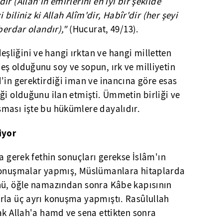
r (Allah'ın emirlerini en iyi bir şekilde
 biliniz ki Allah Alîm'dir, Habîr'dir (her şeyi
berdar olandır),"
(Hucurat, 49/13).
liğini ve hangi ırktan ve hangi milletten
ş olduğunu soy ve sopun, ırk ve milliyetin
'in gerektirdiği iman ve inancına göre esas
ği olduğunu ilan etmişti. Ümmetin birliği ve
ması işte bu hükümlere dayalıdır.
iyor
a gerek fethin sonuçları gerekse İslâm'ın
 konuşmalar yapmış, Müslümanlara hitaplarda
nü, öğle namazından sonra Kâbe kapısının
rla üç ayrı konuşma yapmıştı. Rasûlullah
ak Allah'a hamd ve sena ettikten sonra