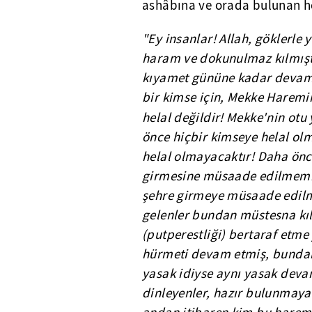
ashâbına ve orada bulunan her
"Ey insanlar! Allah, göklerle y
haram ve dokunulmaz kılmışt
kıyamet gününe kadar devam e
bir kimse için, Mekke Harem
helal değildir! Mekke'nin otu
önce hiçbir kimseye helal ol
helal olmayacaktır! Daha ön
girmesine müsaade edilmemiş
şehre girmeye müsaade edilme
gelenler bundan müstesna kıl
(putperestliği) bertaraf etme
hürmeti devam etmiş, bundan
yasak idiyse aynı yasak deva
dinleyenler, hazır bulunmay