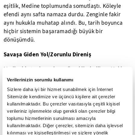
eşitlik, Medine toplumunda somutlaştı. Köleyle
efendi aynı safta namaza durdu. Zenginle fakir
aynı hukukla muhatap alındı. Bu, tarih boyunca
hiçbir sistemin başaramadığı büyük bir
dönüşümdü.
Savaşa Giden Yol/Zorunlu Direniş
Medine'de toplumu inşa süreci ilerledikçe, Mekke
bu gelişmeyi varoluşsal bir tehdit olarak gördü.
Verilerinizin sorumlu kullanımı
Çünkü Medine'de ortaya çıkan model: Putperestliği
Sizlere daha iyi bir hizmet sunabilmek için İnternet
mahkûm ediyor, zulmü meşrulaştıran ekonomik
Sitemizde kendimize ve üçüncü kişilere ait çerezler
düzeni sarsıyor, Kureyş'in bölgesel otoritesini
kullanılmaktadır. Bu çerezler vasıtasıyla çeşitli kişisel
zayıflatıyordu.
verileriniz işlenmekte olup gerekli olan çerezler bilgi
toplumu hizmetlerinin sunulması amacıyla
Savaş, Müslümanların tercihi olmadı. Savaş,
kullanılmaktadır. Diğer çerezler, sitemizin daha işlevsel
kılınması ve kişiselleştirilmesi ve sizlere yönelik
Müslümanlara zorla dayatıldı. Ama Rasûlullah