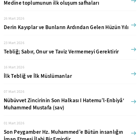
Medine toplumunun ilk oluşum safhaları
26 Mart 2026
Derin Kayıplar ve Bunların Ardından Gelen Hüzün Yılı
23 Mart 2026
Tebliğ; Sabır, Onur ve Taviz Vermemeyi Gerektirir
16 Mart 2026
İlk Tebliğ ve İlk Müslümanlar
07 Mart 2026
Nübüvvet Zincirinin Son Halkası I Hatemu’l-Enbiyâ‘
Muhammed Mustafa (sav)
01 Mart 2026
Son Peygamber Hz. Muhammed’e Bütün insanlığın
İman Etmesi İlahi Bir Emirdir