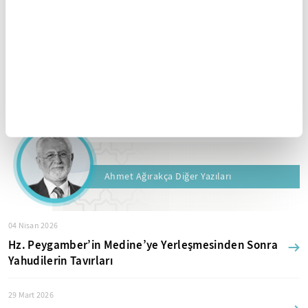
habere aktif link verilse dahi köşe yazısı/haberin tamamı
ya da bir bölümü kesinlikle kullanılamaz.
Ayrıntılar için lütfen
tıklayın
.
YAZAR ARŞİVİ
Ahmet Ağırakça Diğer Yazıları
04 Nisan 2026
Hz. Peygamber’in Medine’ye Yerleşmesinden Sonra
Yahudilerin Tavırları
29 Mart 2026