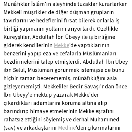
Münâfıklar İslâm'ın aleyhinde tuzaklar kurarlarken
Mekkeli müşrikler de diğer düşman grupların
tavırlarını ve hedeflerini fırsat bilerek onlarla iş
birliği yapmanın yollarını arıyorlardı. Özellikle
Kureyşliler, Abdullah İbn Übeyy ile iş birliğine
giderek kendilerinin
Mekke
'de yaptıklarının
benzerini yapıp eza ve cefalarla Müslümanları
bezdirmelerini talep etmişlerdi. Abdullah İbn Übey
ibn Selul, Müslüman görünmek istemişse de bunu
hiçbir zaman becerememiş, münâfıklığını asla
gizleyememişti. Mekkeliler Bedir Savaşı'ndan önce
İbn Übeyy'e mektup yazarak Mekke'den
çıkardıkları adamlarını koruma altına alıp
barındırıp himaye etmelerinin Mekke eşrafını
rahatsız ettiğini söylemiş ve derhal Muhammed
(sav) ve arkadaşlarını
Medine
'den çıkarmalarını