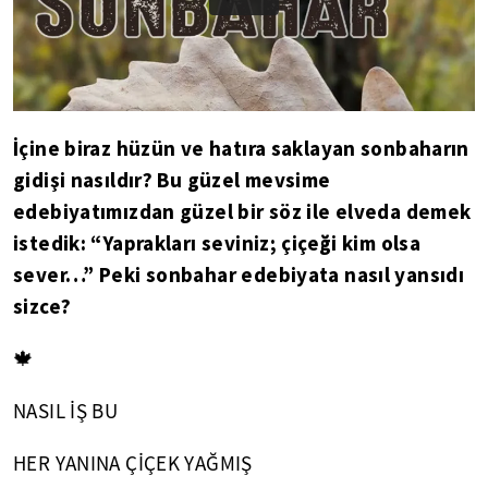
İçine biraz hüzün ve hatıra saklayan sonbaharın
gidişi nasıldır? Bu güzel mevsime
edebiyatımızdan güzel bir söz ile elveda demek
istedik: “Yaprakları seviniz; çiçeği kim olsa
sever…” Peki sonbahar edebiyata nasıl yansıdı
sizce?
🍁
NASIL İŞ BU
HER YANINA ÇİÇEK YAĞMIŞ