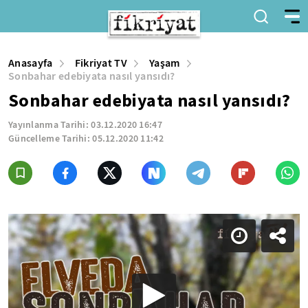
Anasayfa
Fikriyat TV
Yaşam
Sonbahar edebiyata nasıl yansıdı?
Sonbahar edebiyata nasıl yansıdı?
Yayınlanma Tarihi:
03.12.2020 16:47
Güncelleme Tarihi:
05.12.2020 11:42