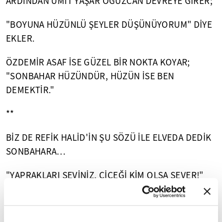
ARDINDAN ÜMİT YAŞAR OĞUZCAN DEVREYE GİRER;
"BOYUNA HÜZÜNLÜ ŞEYLER DÜŞÜNÜYORUM" DİYE
EKLER.
ÖZDEMİR ASAF İSE GÜZEL BİR NOKTA KOYAR;
"SONBAHAR HÜZÜNDÜR, HÜZÜN İSE BEN
DEMEKTİR."
**
BİZ DE REFİK HALİD'İN ŞU SÖZÜ İLE ELVEDA DEDİK
SONBAHARA…
"YAPRAKLARI SEVİNİZ, ÇİÇEĞİ KİM OLSA SEVER!"
________________________________________
_____