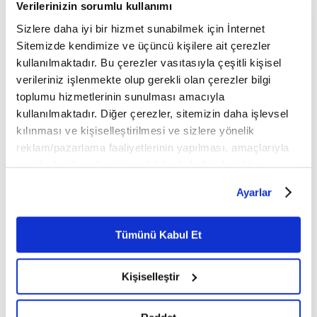
Verilerinizin sorumlu kullanımı
FİKRİYAT.COM SOSYAL MEDYADA!
Sizlere daha iyi bir hizmet sunabilmek için İnternet
Sitemizde kendimize ve üçüncü kişilere ait çerezler
Dijital medyanın tüm mecralarında yer alan
kullanılmaktadır. Bu çerezler vasıtasıyla çeşitli kişisel
Fikriyat.com sosyal medyada da aktif olarak
verileriniz işlenmekte olup gerekli olan çerezler bilgi
faaliyet gösteriyor.
toplumu hizmetlerinin sunulması amacıyla
kullanılmaktadır. Diğer çerezler, sitemizin daha işlevsel
sosyal medya adreslerinden
Fikriyat'ı aşağıdaki
kılınması ve kişiselleştirilmesi ve sizlere yönelik
takip edebilirsiniz;
reklam/pazarlama faaliyetlerinin yapılması, amaçlarıyla
sınırlı olarak açık rızanız dahilinde kullanılacaktır.
👉
TWITTER
Çerezlere ilişkin tercihlerinizi çerez paneli vasıtasıyla
Ayarlar
belirleyebilirsiniz. Çerezlere ilişkin detaylı bilgi için
Ayarlar butonuna tıklayabilir,
Çerez Bilgilendirme
👉
INSTAGRAM
Metnimizi ziyaret edebilirsiniz.
Tümünü Kabul Et
6698 sayılı Kişisel Verilerin Korunması Kanunu uyarınca
👉
FACEBOOK
hazırlanmış olan İnternet Sitesi Aydınlatma Metnimizi
Kişiselleştir
okumak ve sitemizi ziyaretiniz kapsamında
Fikriyat.com mobil uygulamasını ise buradan
👉
gerçekleştirilen veri işleme faaliyetleri ile ilgili daha
indirebilirsiniz.