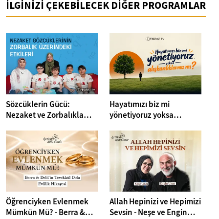
İLGİNİZİ ÇEKEBİLECEK DİĞER PROGRAMLAR
Sözcüklerin Gücü:
Hayatımızı biz mi
Nezaket ve Zorbalıkla
yönetiyoruz yoksa
Mücadele
alışkanlıklarımız mı? I
Çerezlik 7. Bölüm I
Fikriyat
Öğrenciyken Evlenmek
Allah Hepinizi ve Hepimizi
Mümkün Mü? - Berra &
Sevsin - Neşe ve Engin