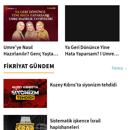
Delil'in Tevekkül Dolu
Uzun - İyi Günde Kötü
Evlilik Hikayesi - İyi Günde
Günde 1. Bölüm
Kötü Günde 2. Bölüm
Umre'ye Nasıl
Ya Geri Dönünce Yine
Hazırlanılır? Genç Yaşta
Hata Yaparsam? I Umre
Umre Yapmak ve
Hazırlık Tavsiyeleri I
FİKRİYAT GÜNDEM
Bilinmesi Gereken Kritik
Çerezlik 6. Bölüm
Tümü
Bilgiler
Kuzey Kıbrıs'ta siyonizm tehdidi
Sistematik işkence İsrail
hapishaneleri