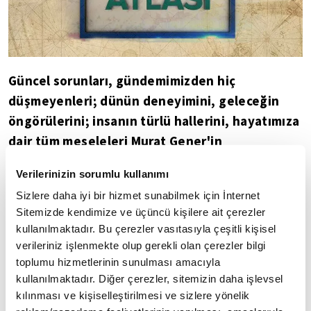
Güncel sorunları, gündemimizden hiç
düşmeyenleri; dünün deneyimini, geleceğin
öngörülerini; insanın türlü hallerini, hayatımıza
dair tüm meseleleri Murat Gener'in
moderatörlüğünde Prof. Dr. Ekrem Demirli ve
Verilerinizin sorumlu kullanımı
alanında uzman konuklarıyla masaya yatıran
Sizlere daha iyi bir hizmet sunabilmek için İnternet
Düşünce Atlası’nın bu haftaki konuğu Zekeriya
Sitemizde kendimize ve üçüncü kişilere ait çerezler
Erdim; haftanın konusu ise mutluluk… Haz ve
kullanılmaktadır. Bu çerezler vasıtasıyla çeşitli kişisel
hız çağında mutluluğu nasıl doğru anlarız?
verileriniz işlenmekte olup gerekli olan çerezler bilgi
Mutluluğumuzun kaynağı nedir?
toplumu hizmetlerinin sunulması amacıyla
kullanılmaktadır. Diğer çerezler, sitemizin daha işlevsel
İLGİNİZİ ÇEKEBİLECEK DİĞER PROGRAMLAR
kılınması ve kişiselleştirilmesi ve sizlere yönelik