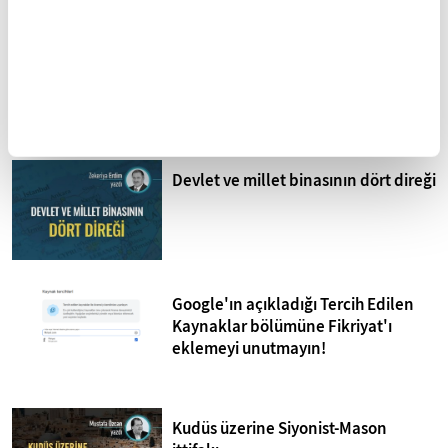
Mohammed Omer'in kaleminden
Bombardıman Uçakları ve Tanklar
Arasında Gazze
Devlet ve millet binasının dört direği
Google'ın açıkladığı Tercih Edilen
Kaynaklar bölümüne Fikriyat'ı
eklemeyi unutmayın!
Kudüs üzerine Siyonist-Mason