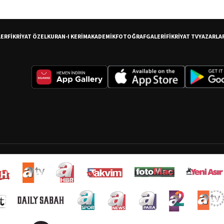
LER
FİKRİYAT ÖZEL
KURAN-I KERİM
AKADEMİK
FOTOĞRAF
GALERİ
FİKRİYAT TV
YAZARLA