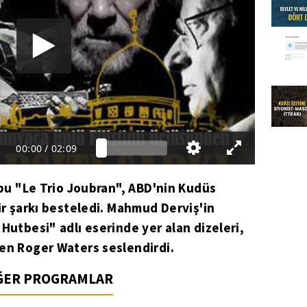
00:00
/
02:09
rubu "Le Trio Joubran", ABD'nin Kudüs
ir şarkı besteledi. Mahmud Derviş'in
Hutbesi" adlı eserinde yer alan dizeleri,
yen Roger Waters seslendirdi.
İĞER PROGRAMLAR