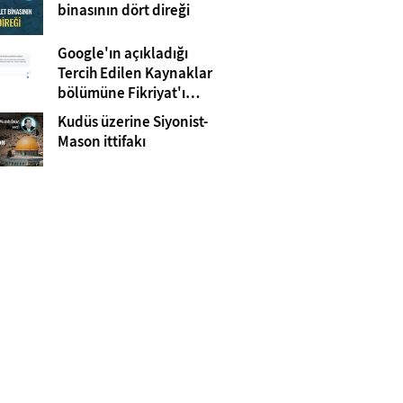
Gazze
binasının dört direği
Google'ın açıkladığı
Tercih Edilen Kaynaklar
bölümüne Fikriyat'ı
eklemeyi unutmayın!
Kudüs üzerine Siyonist-
Mason ittifakı