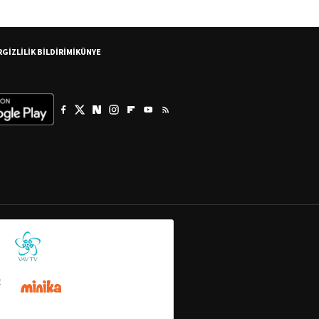
R
GİZLİLİK BİLDİRİMİ
KÜNYE