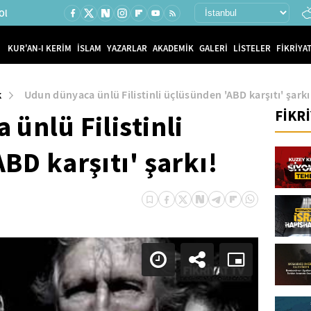
Ol
KUR'AN-I KERİM
İSLAM
YAZARLAR
AKADEMİK
GALERİ
LİSTELER
FİKRİYAT
k
Udun dünyaca ünlü Filistinli üçlüsünden 'ABD karşıtı' şarkı
FİKR
ünlü Filistinli
BD karşıtı' şarkı!