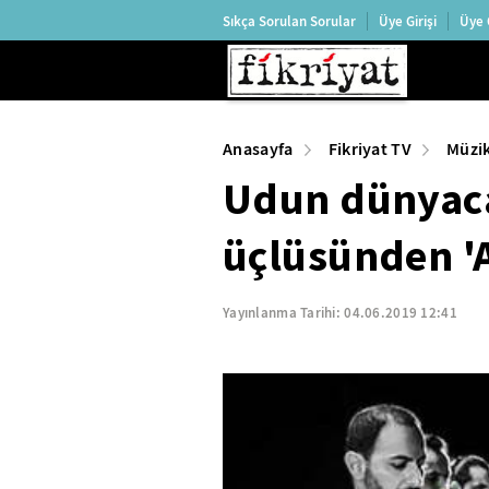
Sıkça Sorulan Sorular
Üye Girişi
Üye 
Anasayfa
Fikriyat TV
Müzi
Udun dünyaca 
üçlüsünden 'A
Yayınlanma Tarihi:
04.06.2019 12:41