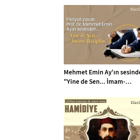
Mehmet Emin Ay'ın sesind
"Yine de Sen... İmam-
Hatiplim"