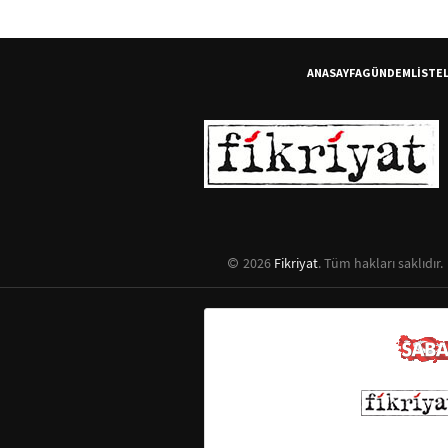
ANASAYFA
GÜNDEM
LİSTE
2026
Fikriyat
. Tüm hakları saklıdır.