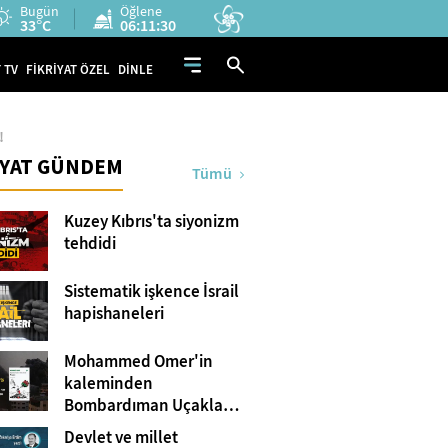
Bugün
Öğlene
33°C
06:11:29
 TV
FİKRİYAT ÖZEL
DİNLE
!
İYAT GÜNDEM
Tümü
Kuzey Kıbrıs'ta siyonizm
tehdidi
Sistematik işkence İsrail
hapishaneleri
Mohammed Omer'in
kaleminden
Bombardıman Uçakları
ve Tanklar Arasında
Devlet ve millet