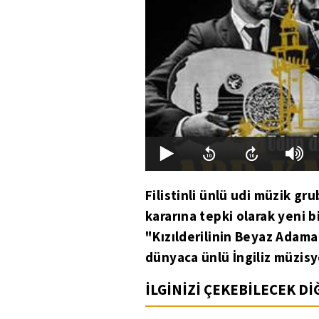
Filistinli ünlü udi müzik g
kararına tepki olarak yeni b
"Kızılderilinin Beyaz Adama 
dünyaca ünlü İngiliz müzis
İLGİNİZİ ÇEKEBİLECEK D