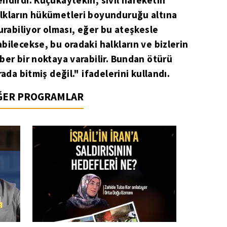
ndirdi. Küçükaytekin, sivil hareketin
lkların hükümetleri boyunduruğu altına
urabiliyor olması, eğer bu ateşkesle
bilecekse, bu oradaki halkların ve bizlerin
ber bir noktaya varabilir. Bundan ötürü
ada bitmiş değil." ifadelerini kullandı.
İĞER PROGRAMLAR