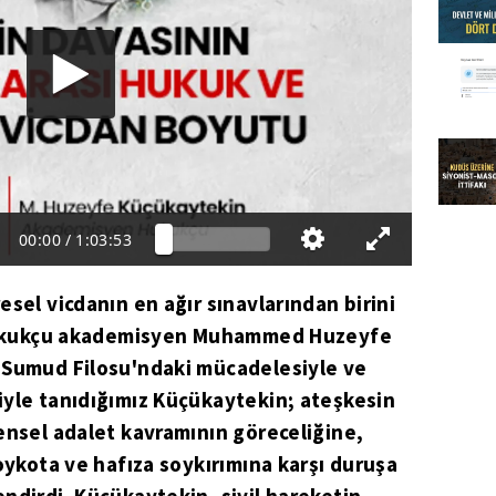
00:00
/
1:03:53
sel vicdanın en ağır sınavlarından birini
, hukukçu akademisyen Muhammed Huzeyfe
 Sumud Filosu'ndaki mücadelesiyle ve
iyle tanıdığımız Küçükaytekin; ateşkesin
ensel adalet kavramının göreceliğine,
boykota ve hafıza soykırımına karşı duruşa