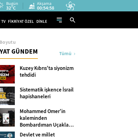
Bugün
Akşama
32°C
00:54:57
 TV
FİKRİYAT ÖZEL
DİNLE
n Boyutu
İYAT GÜNDEM
Tümü
Kuzey Kıbrıs'ta siyonizm
tehdidi
Sistematik işkence İsrail
hapishaneleri
Mohammed Omer'in
kaleminden
Bombardıman Uçakları
ve Tanklar Arasında
Devlet ve millet