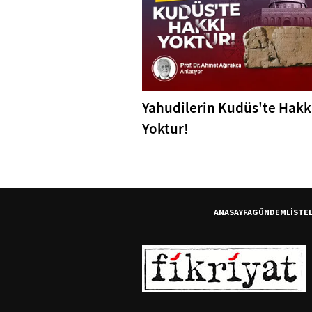
Yahudilerin Kudüs'te Hakk
Yoktur!
ANASAYFA
GÜNDEM
LİSTE