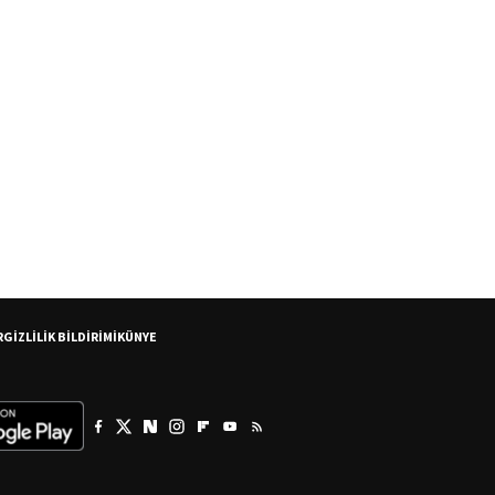
R
GİZLİLİK BİLDİRİMİ
KÜNYE