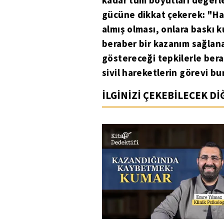
kadar tüm boyutları değerle
gücüne dikkat çekerek: "Ha
almış olması, onlara baskı k
beraber bir kazanım sağlana
göstereceği tepkilerle bera
sivil hareketlerin görevi bur
İLGİNİZİ ÇEKEBİLECEK D