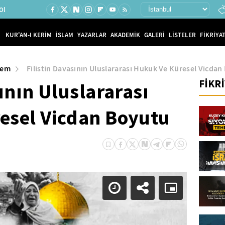
Ol
KUR'AN-I KERİM
İSLAM
YAZARLAR
AKADEMİK
GALERİ
LİSTELER
FİKRİYAT
dem
Filistin Davasının Uluslararası Hukuk Ve Küresel Vicda
FİKR
ının Uluslararası
esel Vicdan Boyutu