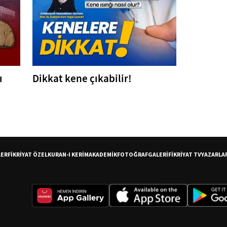
ı
Dikkat kene çıkabilir!
LER
FİKRİYAT ÖZEL
KURAN-I KERİM
AKADEMİK
FOTOĞRAF
GALERİ
FİKRİYAT TV
YAZARLA