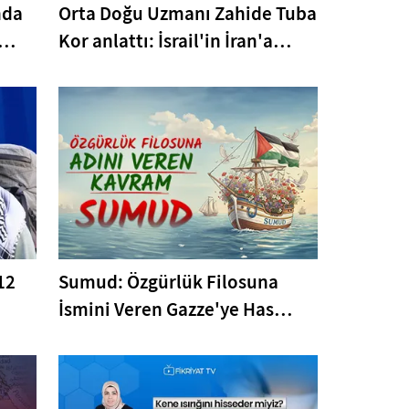
nda
Orta Doğu Uzmanı Zahide Tuba
Kor anlattı: İsrail'in İran'a
saldırısının hedefleri ne? İslam
dünyası nasıl etkilenecek?
 12
Sumud: Özgürlük Filosuna
İsmini Veren Gazze'ye Has
Kavram