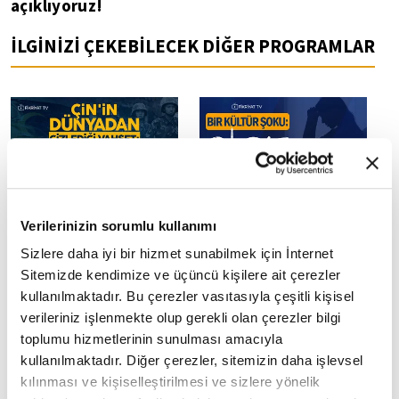
açıklıyoruz!
İLGİNİZİ ÇEKEBİLECEK DİĞER PROGRAMLAR
Çin'in dünyadan gizlediği
Bir kültür şoku: Paris
Verilerinizin sorumlu kullanımı
vahşet: Barın Katliamı
Sendromu
Sizlere daha iyi bir hizmet sunabilmek için İnternet
Sitemizde kendimize ve üçüncü kişilere ait çerezler
kullanılmaktadır. Bu çerezler vasıtasıyla çeşitli kişisel
verileriniz işlenmekte olup gerekli olan çerezler bilgi
toplumu hizmetlerinin sunulması amacıyla
kullanılmaktadır. Diğer çerezler, sitemizin daha işlevsel
kılınması ve kişiselleştirilmesi ve sizlere yönelik