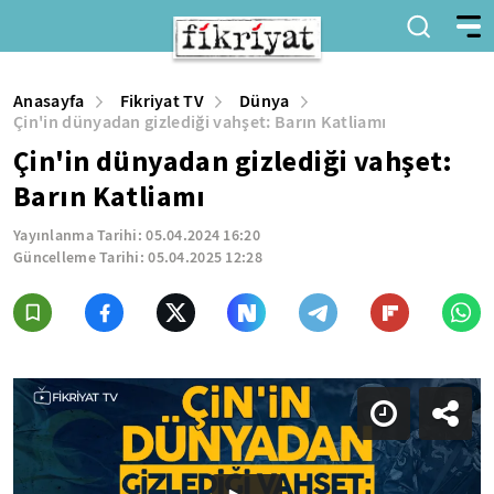
Anasayfa
Fikriyat TV
Dünya
Çin'in dünyadan gizlediği vahşet: Barın Katliamı
Çin'in dünyadan gizlediği vahşet:
Barın Katliamı
Yayınlanma Tarihi:
05.04.2024 16:20
Güncelleme Tarihi:
05.04.2025 12:28