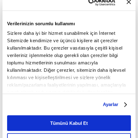
girdi ve büyük bir öfkeyle genç, yaşlı, kadın, çocuk
demeden acımasızca katletti. Zeydin Yusuf ve
Verilerinizin sorumlu kullanımı
beraberindekiler şehit düştü. Kaşgar, Aksu, Hoten
ve Artuş illerindenki on binlerce insan, Barın
Sizlere daha iyi bir hizmet sunabilmek için İnternet
Sitemizde kendimize ve üçüncü kişilere ait çerezler
Direnişi ile ilişkilendirildi, hapishanelere atıldı ve
kullanılmaktadır. Bu çerezler vasıtasıyla çeşitli kişisel
idam edildi.
verileriniz işlenmekte olup gerekli olan çerezler bilgi
toplumu hizmetlerinin sunulması amacıyla
Barın Ayaklanması, Uygur halkının mücadele
kullanılmaktadır. Diğer çerezler, sitemizin daha işlevsel
tarihinde önemli bir yer edindi.Gerçekleştirilen bu
kılınması ve kişiselleştirilmesi ve sizlere yönelik
acımasız katliamın üstünden tam 34 yıl geçti ve
reklam/pazarlama faaliyetlerinin yapılması, amaçlarıyla
hala Gazze'de olduğu gibi Doğu Türkistan
sınırlı olarak açık rızanız dahilinde kullanılacaktır.
topraklarında da katiller yargılanmıyor.
Çerezlere ilişkin tercihlerinizi çerez paneli vasıtasıyla
Ayarlar
belirleyebilirsiniz. Çerezlere ilişkin detaylı bilgi için
Sunucu/Editör: Sümeyye GEDİZLİ
Ayarlar butonuna tıklayabilir,
Çerez Bilgilendirme
Metnimizi ziyaret edebilirsiniz.
Tümünü Kabul Et
Kurgu: Ayşenur AKYOL
6698 sayılı Kişisel Verilerin Korunması Kanunu uyarınca
hazırlanmış olan İnternet Sitesi Aydınlatma Metnimizi