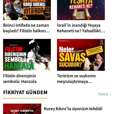
Birinci intifada ne zaman
İsrail'in inandığı Yeşaya
başladı? Filistin halkının
Kehaneti ne? Yahudilikte
siyonizme karşı direnişi
vadedilmiş topraklar
nereleri kapsıyor?
Filistin direnişinin
Terörizm ve soykırımı
sembolü: Hanzala
meşrulaştırmaya
çalışanlara anlatıyoruz!
FİKRİYAT GÜNDEM
“Neler savaş suçudur?”
Tümü
Kuzey Kıbrıs'ta siyonizm tehdidi