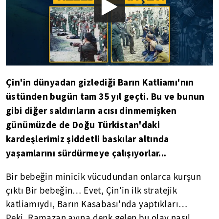
Çin'in dünyadan gizlediği Barın Katliamı'nın
üstünden bugün tam 35 yıl geçti. Bu ve bunun
gibi diğer saldırıların acısı dinmemişken
günümüzde de Doğu Türkistan'daki
kardeşlerimiz şiddetli baskılar altında
yaşamlarını sürdürmeye çalışıyorlar...
Bir bebeğin minicik vücudundan onlarca kurşun
çıktı Bir bebeğin… Evet, Çin'in ilk stratejik
katliamıydı, Barın Kasabası'nda yaptıkları…
Peki, Ramazan ayına denk gelen bu olay nasıl