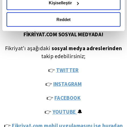
Kişiselleştir
okumak ve sitemizi ziyaretiniz kapsamında
Kamera:
Serkan HERVENİK
gerçekleştirilen veri işleme faaliyetleri ile ilgili daha
detaylı bilgi almak için lütfen
tıklayınız.
Reddet
💠💠💠
FİKRİYAT.COM SOSYAL MEDYADA!
sosyal medya adreslerinden
Fikriyat'ı aşağıdaki
takip edebilirsiniz;
👉
TWITTER
👉
INSTAGRAM
👉
FACEBOOK
YOUTUBE
👉
🔔
Fikriyat.com mobil uygulamasını ise buradan
👉