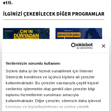
etti.
İLGİNİZİ ÇEKEBİLECEK DİĞER PROGRAMLAR
Çin'in dünyadan gizlediği
Bir kültür şoku: Paris
Verilerinizin sorumlu kullanımı
vahşet: Barın Katliamı
Sendromu
Sizlere daha iyi bir hizmet sunabilmek için İnternet
Sitemizde kendimize ve üçüncü kişilere ait çerezler
kullanılmaktadır. Bu çerezler vasıtasıyla çeşitli kişisel
verileriniz işlenmekte olup gerekli olan çerezler bilgi
toplumu hizmetlerinin sunulması amacıyla
kullanılmaktadır. Diğer çerezler, sitemizin daha işlevsel
kılınması ve kişiselleştirilmesi ve sizlere yönelik