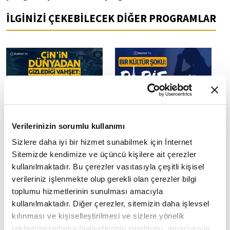
İLGİNİZİ ÇEKEBİLECEK DİĞER PROGRAMLAR
Çin'in dünyadan gizlediği
Bir kültür şoku: Paris
Verilerinizin sorumlu kullanımı
vahşet: Barın Katliamı
Sendromu
Sizlere daha iyi bir hizmet sunabilmek için İnternet
Sitemizde kendimize ve üçüncü kişilere ait çerezler
kullanılmaktadır. Bu çerezler vasıtasıyla çeşitli kişisel
verileriniz işlenmekte olup gerekli olan çerezler bilgi
toplumu hizmetlerinin sunulması amacıyla
kullanılmaktadır. Diğer çerezler, sitemizin daha işlevsel
kılınması ve kişiselleştirilmesi ve sizlere yönelik
Eski KGB ajanı Yuri
Birinci intifada ne zaman
reklam/pazarlama faaliyetlerinin yapılması, amaçlarıyla