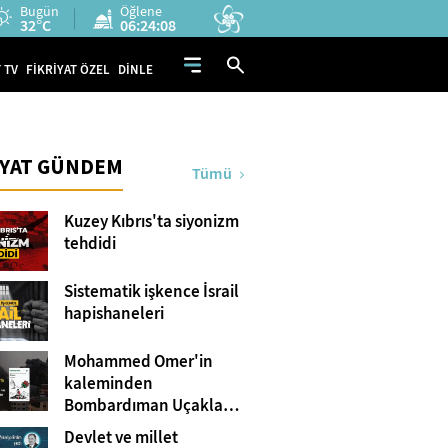
Bugün
Öğlene
32°C
06:24:07
 TV
FİKRİYAT ÖZEL
DİNLE
İYAT GÜNDEM
Tümü
Kuzey Kıbrıs'ta siyonizm
tehdidi
Sistematik işkence İsrail
hapishaneleri
Mohammed Omer'in
kaleminden
Bombardıman Uçakları
ve Tanklar Arasında
Devlet ve millet