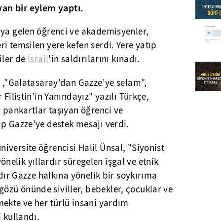
ayan bir eylem yaptı.
aya gelen öğrenci ve akademisyenler,
ri temsilen yere kefen serdi. Yere yatıp
iler de
İsrail
'in saldırılarını kınadı.
" ,"Galatasaray'dan Gazze'ye selam",
 Filistin'in Yanındayız" yazılı Türkçe,
a
pankartlar taşıyan öğrenci ve
ıp Gazze'ye destek mesajı verdi.
versite öğrencisi Halil Ünsal, "Siyonist
 yönelik yıllardır süregelen işgal ve etnik
ydır Gazze halkına yönelik bir soykırıma
zü önünde siviller, bebekler, çocuklar ve
ekte ve her türlü insani yardım
 kullandı.