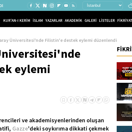
Ol
KUR'AN-I KERİM
İSLAM
YAZARLAR
AKADEMİK
GALERİ
LİSTELER
FİKRİYAT
aray Üniversitesi'nde Filistin'e destek eylemi düzenlendi
FİKR
niversitesi'nde
tek eylemi
ğrencileri ve akademisyenlerinden oluşan
tifi,
Gazze
'deki soykırıma dikkati çekmek