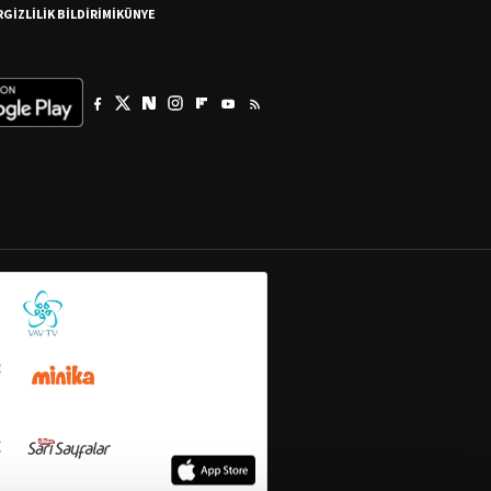
R
GİZLİLİK BİLDİRİMİ
KÜNYE