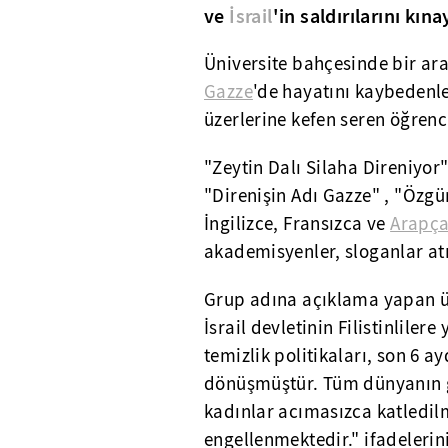
ve
İsrail
'in saldırılarını kın
Üniversite bahçesinde bir ar
Gazze
'de hayatını kaybedenle
üzerlerine kefen seren öğrenc
"Zeytin Dalı Silaha Direniyor
"Direnişin Adı Gazze" , "Özgür
İngilizce, Fransızca ve
Arapç
akademisyenler, sloganlar at
Grup adına açıklama yapan üni
İsrail devletinin Filistinlilere
temizlik politikaları, son 6 a
dönüşmüştür. Tüm dünyanın gö
kadınlar acımasızca katledilm
engellenmektedir." ifadelerini