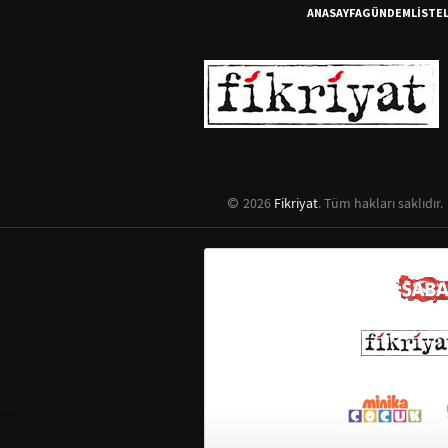
ANASAYFA
GÜNDEM
LİSTE
2026
Fikriyat
. Tüm hakları saklıdır.