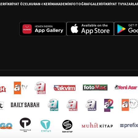
LER
FİKRİYAT ÖZEL
KURAN-I KERİM
AKADEMİK
FOTOĞRAF
GALERİ
FİKRİYAT TV
YAZARLA