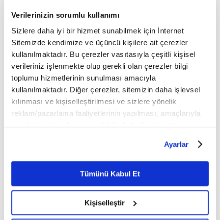
Kahramanmaraş
deprem
Verilerinizin sorumlu kullanımı
Sizlere daha iyi bir hizmet sunabilmek için İnternet
Sitemizde kendimize ve üçüncü kişilere ait çerezler
Mobil Uygulamamızı İndirin
kullanılmaktadır. Bu çerezler vasıtasıyla çeşitli kişisel
verileriniz işlenmekte olup gerekli olan çerezler bilgi
toplumu hizmetlerinin sunulması amacıyla
kullanılmaktadır. Diğer çerezler, sitemizin daha işlevsel
İLGİNİZİ ÇEKEBİLECEK DİĞER MAKALELER
kılınması ve kişiselleştirilmesi ve sizlere yönelik
reklam/pazarlama faaliyetlerinin yapılması, amaçlarıyla
sınırlı olarak açık rızanız dahilinde kullanılacaktır.
Çerezlere ilişkin tercihlerinizi çerez paneli vasıtasıyla
Ayarlar
belirleyebilirsiniz. Çerezlere ilişkin detaylı bilgi için
Ayarlar butonuna tıklayabilir,
Çerez Bilgilendirme
Metnimizi ziyaret edebilirsiniz.
Tümünü Kabul Et
6698 sayılı Kişisel Verilerin Korunması Kanunu uyarınca
hazırlanmış olan İnternet Sitesi Aydınlatma Metnimizi
Toplumsal bir dayanışma:
Tarihe Tanıklık: Macar
Kişiselleştir
okumak ve sitemizi ziyaretiniz kapsamında
Ahilik
Arşivinden 1860'lardan
gerçekleştirilen veri işleme faaliyetleri ile ilgili daha