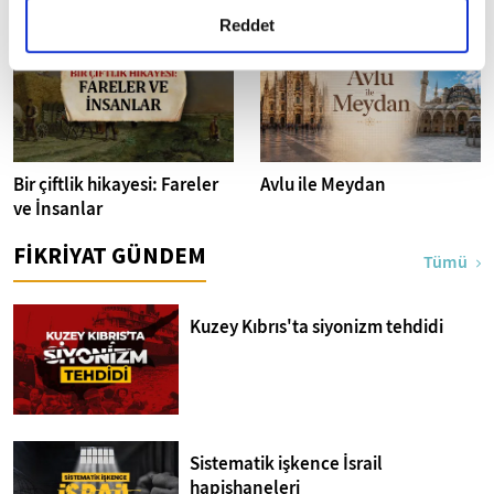
İstanbul Fotoğrafları
detaylı bilgi almak için lütfen
tıklayınız.
Reddet
Bir çiftlik hikayesi: Fareler
Avlu ile Meydan
ve İnsanlar
FİKRİYAT GÜNDEM
Tümü
Kuzey Kıbrıs'ta siyonizm tehdidi
Sistematik işkence İsrail
hapishaneleri