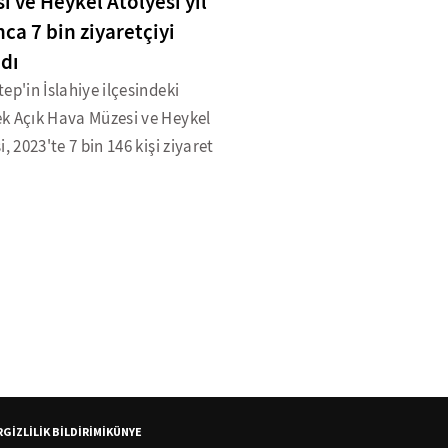
i ve Heykel Atölyesi yıl
ca 7 bin ziyaretçiyi
adı
ep'in İslahiye ilçesindeki
k Açık Hava Müzesi ve Heykel
i, 2023'te 7 bin 146 kişi ziyaret
R
GİZLİLİK BİLDİRİMİ
KÜNYE