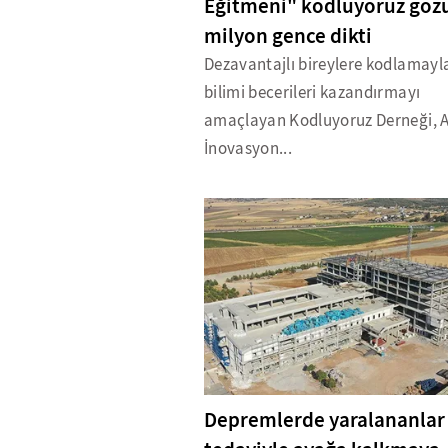
Eğitmeni" kodluyoruz göz
milyon gence dikti
Dezavantajlı bireylere kodlamayla
bilimi becerileri kazandırmayı
amaçlayan Kodluyoruz Derneği, 
İnovasyon...
Depremlerde yaralananlar 