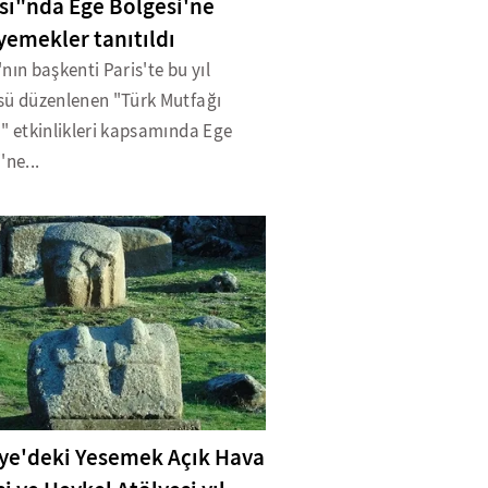
sı"nda Ege Bölgesi'ne
yemekler tanıtıldı
nın başkenti Paris'te bu yıl
sü düzenlenen "Türk Mutfağı
" etkinlikleri kapsamında Ege
'ne...
iye'deki Yesemek Açık Hava