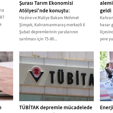
Şurası Tarım Ekonomisi
alemi
Atölyesi'nde konuştu:
geldi
ana
887
Hazine ve Maliye Bakanı Mehmet
Kahram
a
Şimşek, Kahramanmaraş merkezli 6
hasar g
Şubat depremlerinin yaralarının
ilçesi
sarılması için 75-80...
yere yu
n
TÜBİTAK depremle mücadelede
Enerj