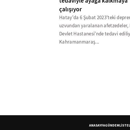
tedaviyle ayağa kalkmaya
çalışıyor
Hatay'da 6 Şubat 2023'teki depr
uzvundan yaralanan afetzedeler,
Devlet Hastanesi'nde tedavi ediliy
Kahramanmaraş...
ANASAYFA
GÜNDEM
LİSTE