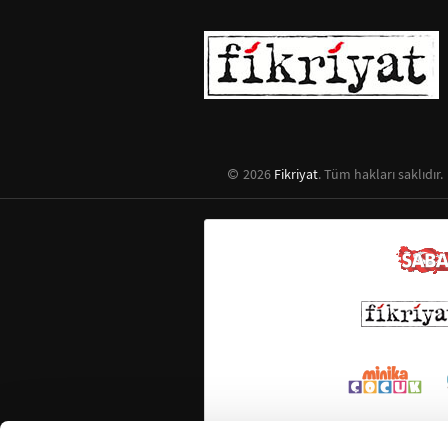
2026
Fikriyat
. Tüm hakları saklıdır.