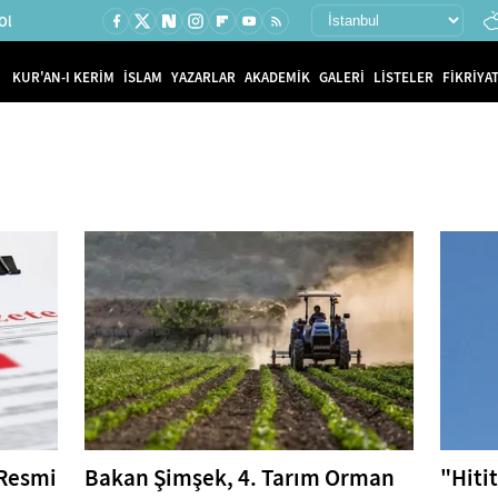
Ol
KUR'AN-I KERİM
İSLAM
YAZARLAR
AKADEMİK
GALERİ
LİSTELER
FİKRİYAT
 Resmi
Bakan Şimşek, 4. Tarım Orman
"Hiti