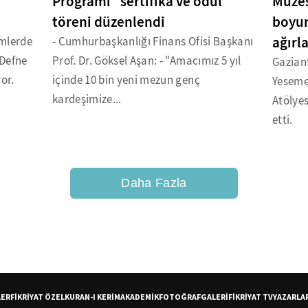
Programı" sertifika ve ödül
Müzes
töreni düzenlendi
boyun
ağırl
emlerde
- Cumhurbaşkanlığı Finans Ofisi Başkanı
 Defne
Prof. Dr. Göksel Aşan: - "Amacımız 5 yıl
Gaziant
or.
içinde 10 bin yeni mezun genç
Yeseme
kardeşimize...
Atölyes
etti.
Daha Fazla
LER
FİKRİYAT ÖZEL
KURAN-I KERİM
AKADEMİK
FOTOĞRAF
GALERİ
FİKRİYAT TV
YAZARLA