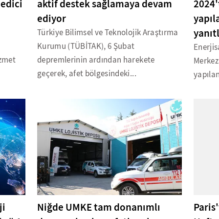
 edici
aktif destek sağlamaya devam
2024'
ediyor
yapıl
yanıt
Türkiye Bilimsel ve Teknolojik Araştırma
Kurumu (TÜBİTAK), 6 Şubat
Enerjis
izmet
depremlerinin ardından harekete
Merkez
geçerek, afet bölgesindeki...
yapılan
ji
Niğde UMKE tam donanımlı
Paris