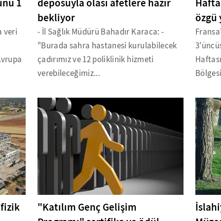
ünü 1
deposuyla olası afetlere hazır
Hafta
bekliyor
özgü 
 veri
- İl Sağlık Müdürü Bahadır Karaca: -
Fransa'
"Burada sahra hastanesi kurulabilecek
3'üncü
Avrupa
çadırımız ve 12 poliklinik hizmeti
Haftası
verebileceğimiz...
Bölgesi
fizik
"Katılım Genç Gelişim
İslah