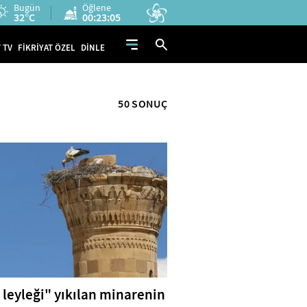
Bugün
Öğlene
32°C
00:23:04
 TV
FİKRİYAT ÖZEL
DİNLE
50 SONUÇ
t leyleği" yıkılan minarenin