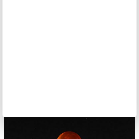
başına getirildi. Burada, Çin'den Batı Avrupa'ya
kadar tüm dünyada birkaç yüzyıl boyunca
kullanılan İlhanlı Tablolarını ve sabit yıldızlar
kataloğunu hazırlamıştır.
14
/16
ALPETRAGİUS