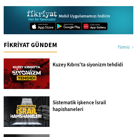
Mobil Uygulamamızı İndirin
FİKRİYAT GÜNDEM
Tümü
Kuzey Kıbrıs'ta siyonizm tehdidi
Sistematik işkence İsrail
hapishaneleri