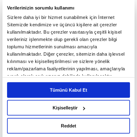
5
/16
ALMANON
Verilerinizin sorumlu kullanımı
Sizlere daha iyi bir hizmet sunabilmek için İnternet
Sitemizde kendimize ve üçüncü kişilere ait çerezler
kullanılmaktadır. Bu çerezler vasıtasıyla çeşitli kişisel
verileriniz işlenmekte olup gerekli olan çerezler bilgi
toplumu hizmetlerinin sunulması amacıyla
kullanılmaktadır. Diğer çerezler, sitemizin daha işlevsel
kılınması ve kişiselleştirilmesi ve sizlere yönelik
reklam/pazarlama faaliyetlerinin yapılması, amaçlarıyla
sınırlı olarak açık rızanız dahilinde kullanılacaktır.
Çerezlere ilişkin tercihlerinizi çerez paneli vasıtasıyla
Tümünü Kabul Et
belirleyebilirsiniz. Çerezlere ilişkin detaylı bilgi için
Ayarlar butonuna tıklayabilir,
Çerez Bilgilendirme
Metnimizi ziyaret edebilirsiniz.
Kişiselleştir
6698 sayılı Kişisel Verilerin Korunması Kanunu uyarınca
hazırlanmış olan İnternet Sitesi Aydınlatma Metnimizi
Dokuzuncu bölümde bulunan ve ismini Bin Bir
Reddet
okumak ve sitemizi ziyaretiniz kapsamında
Gece Masallarından tanıdığımız Harun Reşid'in
gerçekleştirilen veri işleme faaliyetleri ile ilgili daha