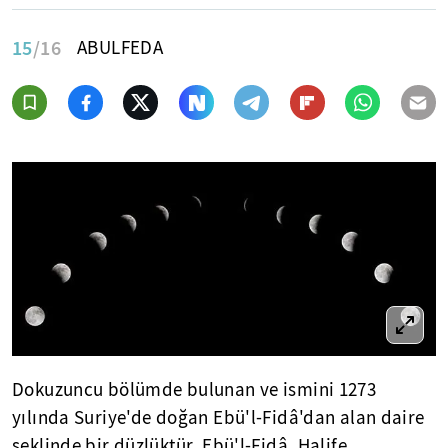
15
/16
ABULFEDA
Dokuzuncu bölümde bulunan ve ismini 1273
yılında Suriye'de doğan Ebü'l-Fidâ'dan alan daire
şeklinde bir düzlüktür. Ebü'l-Fidâ, Halife