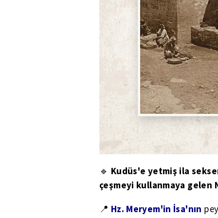
Kudüs'e yetmiş ila sekse
🔹
çeşmeyi kullanmaya gelen N
Hz. Meryem'in İsa'nın
📍
pey