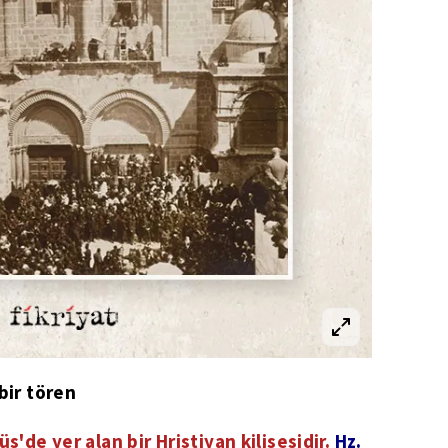
bir tören
üs'de yer alan bir Hristiyan kilisesidir.
Hz.