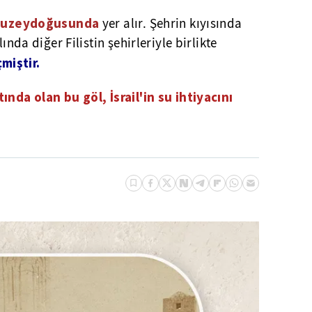
n kuzeydoğusunda
yer alır. Şehrin kıyısında
ında diğer Filistin şehirleriyle birlikte
miştir.
altında olan bu göl, İsrail'in su ihtiyacını