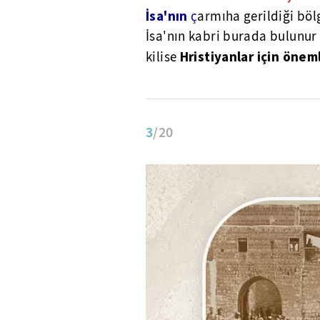
İsa'nın
ç
armıha gerildiği bölg
İsa'nın kabri burada bulunur 
Hristiyanlar için öneml
kilise
3
/20