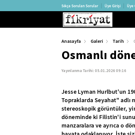
Sıkça Sorulan Sorular
Üye Girişi
Üye 
Anasayfa
Galeri
Tarih
Osmanlı döne
Yayınlanma Tarihi:
05.01.2026 09:16
Jesse Lyman Hurlbut'un 1900
Topraklarda Seyahat" adlı 
stereoskopik görüntüler, yi
döneminde ki Filistin'i sunuy
manzaralara ve ayrıca o dön
hayata odaklanıyor. İşte si