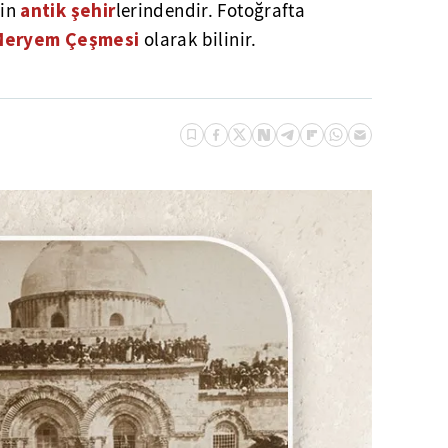
antik şehir
nin
lerindendir. Fotoğrafta
Meryem Çeşmesi
olarak bilinir.