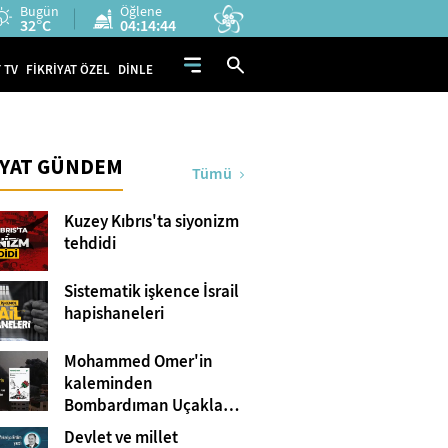
Bugün
Öğlene
32°C
04:14:42
 TV
FİKRİYAT ÖZEL
DİNLE
İYAT GÜNDEM
Tümü
Kuzey Kıbrıs'ta siyonizm
tehdidi
Sistematik işkence İsrail
hapishaneleri
Mohammed Omer'in
kaleminden
Bombardıman Uçakları
ve Tanklar Arasında
Devlet ve millet