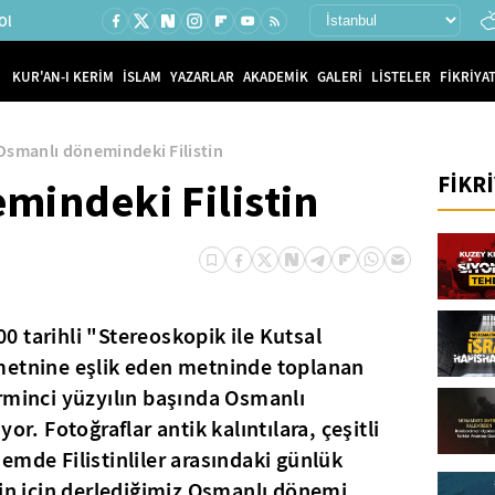
Ol
KUR'AN-I KERİM
İSLAM
YAZARLAR
AKADEMİK
GALERİ
LİSTELER
FİKRİYAT
Osmanlı dönemindeki Filistin
FİKR
mindeki Filistin
 tarihli "Stereoskopik ile Kutsal
metnine eşlik eden metninde toplanan
rminci yüzyılın başında Osmanlı
or. Fotoğraflar antik kalıntılara, çeşitli
emde Filistinliler arasındaki günlük
zin için derlediğimiz Osmanlı dönemi