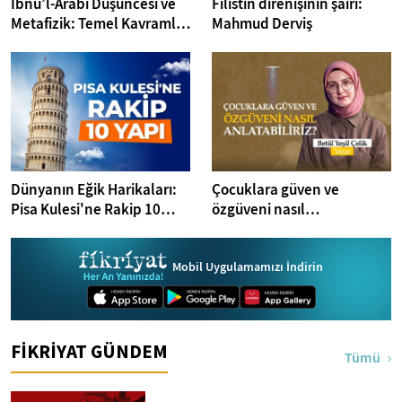
İbnü’l-Arabi Düşüncesi ve
Filistin direnişinin şairi:
Metafizik: Temel Kavramlar
Mahmud Derviş
ve Yaklaşımlar
Dünyanın Eğik Harikaları:
Çocuklara güven ve
Pisa Kulesi'ne Rakip 10
özgüveni nasıl
Yapı
anlatabiliriz? I Kitap
Dedektifi
Mobil Uygulamamızı İndirin
FİKRİYAT GÜNDEM
Tümü