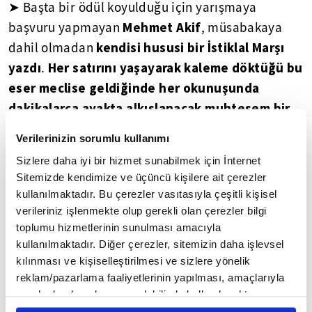
➤ Başta bir ödül koyulduğu için yarışmaya
Mehmet Akif
başvuru yapmayan
, müsabakaya
kendisi hususi bir İstiklal Marşı
dahil olmadan
yazdı
Her satırını yaşayarak kaleme döktüğü bu
.
eser meclise geldiğinde her okunuşunda
dakikalarca ayakta alkışlanacak muhteşem bir
şiirdi.
Verilerinizin sorumlu kullanımı
➤ Taceddin Dergâhı'nda kaleme alınan şiir
Sizlere daha iyi bir hizmet sunabilmek için İnternet
Sitemizde kendimize ve üçüncü kişilere ait çerezler
meclise geldi, milletvekilleri tarafından üzerinde
kullanılmaktadır. Bu çerezler vasıtasıyla çeşitli kişisel
tartışmalar yapıldı. Nihayet Hamdullah Suphi'nin
verileriniz işlenmekte olup gerekli olan çerezler bilgi
10 kıtalık, 41 mısradan oluşan İstiklal Marşı'nı
toplumu hizmetlerinin sunulması amacıyla
kürsüde okumasıyla her kıtada alkışlarla kesilen
kullanılmaktadır. Diğer çerezler, sitemizin daha işlevsel
Miilli Mücadele'de ortaya koyulan cesareti
şiirin
kılınması ve kişiselleştirilmesi ve sizlere yönelik
reklam/pazarlama faaliyetlerinin yapılması, amaçlarıyla
ifade eder kabileyette ve azamette olduğuna
sınırlı olarak açık rızanız dahilinde kullanılacaktır.
hükmedildi.
Çerezlere ilişkin tercihlerinizi çerez paneli vasıtasıyla