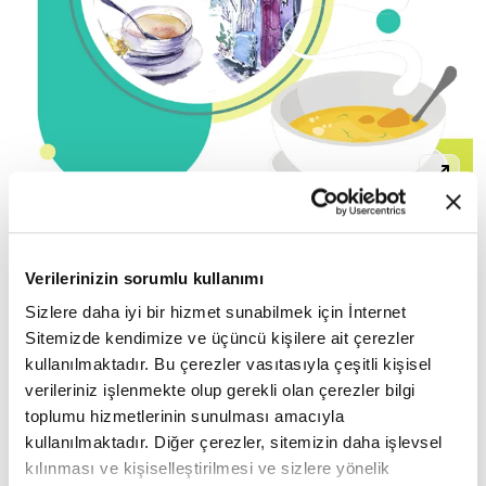
çorba içme geleneği
📌Osmanlı'da
o denli
yaygındı ki 19. yüzyılda çayın kahvaltı sofralarına
Verilerinizin sorumlu kullanımı
dahil olmasına kadar çorba tüketilmeye devam
Sizlere daha iyi bir hizmet sunabilmek için İnternet
edildi. Osmanlı halkı, sabah kahvaltılarında çorba
Sitemizde kendimize ve üçüncü kişilere ait çerezler
içme geleneği edinmiş, içerisine ekmek
kullanılmaktadır. Bu çerezler vasıtasıyla çeşitli kişisel
verileriniz işlenmekte olup gerekli olan çerezler bilgi
doğradıkları çorbaları içmeyi tercih etmişlerdi.
toplumu hizmetlerinin sunulması amacıyla
kullanılmaktadır. Diğer çerezler, sitemizin daha işlevsel
📌Sabah ve akşam yenilen iki öğünde de çorba
kılınması ve kişiselleştirilmesi ve sizlere yönelik
muhakkak bulunurdu.