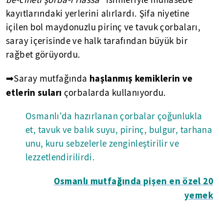
be-ciheti şorba-i Hassa"
isimleriyle muhasebe
kayıtlarındaki yerlerini alırlardı. Şifa niyetine
içilen bol maydonuzlu pirinç ve tavuk çorbaları,
saray içerisinde ve halk tarafından büyük bir
rağbet görüyordu.
haşlanmış kemiklerin ve
➡Saray mutfağında
etlerin suları
çorbalarda kullanıyordu.
Osmanlı'da hazırlanan çorbalar çoğunlukla
et, tavuk ve balık suyu, pirinç, bulgur, tarhana
unu, kuru sebzelerle zenginleştirilir ve
lezzetlendirilirdi.
Osmanlı mutfağında pişen en özel 20
yemek