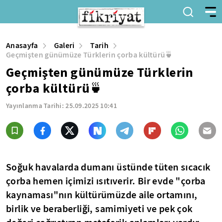
Anasayfa
Galeri
Tarih
Geçmişten günümüze Türklerin çorba kültürü🍵
Geçmişten günümüze Türklerin
çorba kültürü🍵
Yayınlanma Tarihi:
25.09.2025 10:41
Soğuk havalarda dumanı üstünde tüten sıcacık
çorba hemen içimizi ısıtıverir. Bir evde "çorba
kaynaması"nın kültürümüzde aile ortamını,
birlik ve beraberliği, samimiyeti ve pek çok