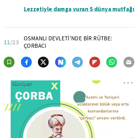
Lezzetiyle damga vuran 5 dünya mutfağı
OSMANLI DEVLETİ’NDE BİR RÜTBE:
11
/23
ÇORBACI