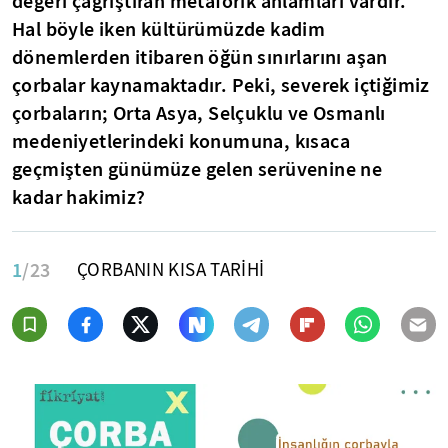
değeri çağrıştıran metaforik anlamları vardır.
Hal böyle iken kültürümüzde kadim
dönemlerden itibaren öğün sınırlarını aşan
çorbalar kaynamaktadır. Peki, severek içtiğimiz
çorbaların; Orta Asya, Selçuklu ve Osmanlı
medeniyetlerindeki konumuna, kısaca
geçmişten günümüze gelen serüvenine ne
kadar hakimiz?
1
/23
ÇORBANIN KISA TARİHİ