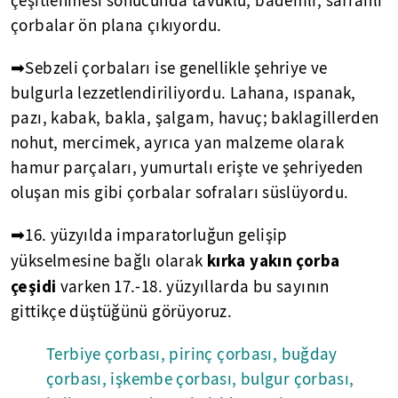
çeşitlenmesi sonucunda tavuklu, bademli, safranlı
çorbalar ön plana çıkıyordu.
➡Sebzeli çorbaları ise genellikle şehriye ve
bulgurla lezzetlendiriliyordu. Lahana, ıspanak,
pazı, kabak, bakla, şalgam, havuç; baklagillerden
nohut, mercimek, ayrıca yan malzeme olarak
hamur parçaları, yumurtalı erişte ve şehriyeden
oluşan mis gibi çorbalar sofraları süslüyordu.
➡16. yüzyılda imparatorluğun gelişip
kırka yakın çorba
yükselmesine bağlı olarak
çeşidi
varken 17.-18. yüzyıllarda bu sayının
gittikçe düştüğünü görüyoruz.
Terbiye çorbası, pirinç çorbası, buğday
çorbası, işkembe çorbası, bulgur çorbası,