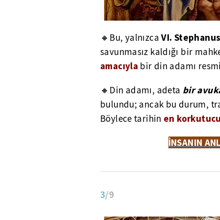
VI. Stephanu
🔸Bu, yalnızca
savunmasız kaldığı bir mahk
amacıyla
bir din adamı resmi
bir avuka
🔸Din adamı, adeta
bulundu; ancak bu durum, tra
en korkutucu
Böylece tarihin
İNSANIN ANL
3
/9