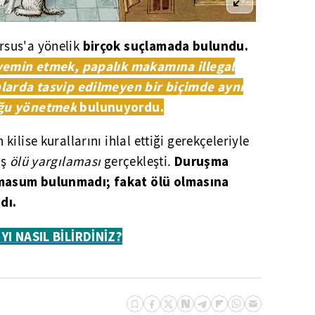
birçok suçlamada bulundu.
sus'a yönelik
 yemin etmek, papalık makamına illegal
nlarda tasvip edilmeyen bir biçimde aynı
uğu yönetmek
bulunuyordu.
kilise kurallarını ihlal ettiği gerekçeleriyle
Duruşma
iş
ölü yargılaması
gerçekleşti.
masum bulunmadı; fakat ölü olmasına
dı.
YI NASIL BİLİRDİNİZ?