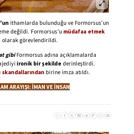
s'un
ithamlarda bulunduğu ve Formorsus'un
müdafaa etmek
eme değildi. Formorsus'u
 olarak görevlendirildi.
t gibi
Formorsus adına açıklamalarda
ironik bir şekilde
jediyi
derinleştirdi.
 skandallarından
birine imza atıldı.
AM ARAYIŞI: İMAN VE İNSAN