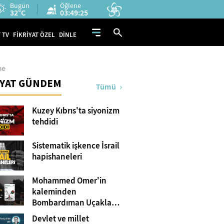
Bugün
Öğlene
32°C
03:49:23
 TV
FİKRİYAT ÖZEL
DİNLE
me
İYAT GÜNDEM
Tümü
Kuzey Kıbrıs'ta siyonizm
tehdidi
Sistematik işkence İsrail
hapishaneleri
Mohammed Omer'in
kaleminden
Bombardıman Uçakları
ve Tanklar Arasında
Devlet ve millet