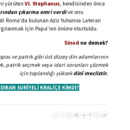
VI. Stephanus
ni yürüten
, kendisinden önce
rından çıkarma emri verdi
ve onu
edi Roma'da bulunan Aziz Yuhanna Lateran
argılanmak için Papa'nın önüne oturtuldu.
Sinod
ne demek?
kopos ve patrik gibi üst düzey din adamlarının
ek, patrik seçmek veya idari sorunları çözmek
dinî meclistir.
için toplandığı yüksek
DIRAN SURİYELİ KRALİÇE KİMDİ?