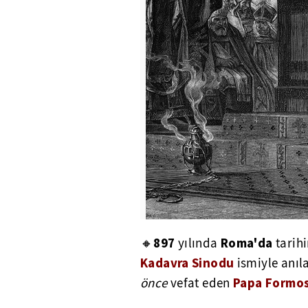
897
Roma'da
🔸
yılında
tarih
Kadavra Sinodu
ismiyle anıl
Papa Formo
önce
vefat eden