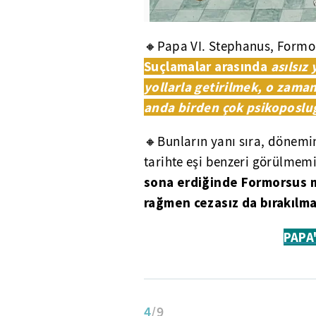
🔸Papa VI. Stephanus, Formor
Suçlamalar arasında
asılsız
yollarla getirilmek, o zama
anda birden çok psikoposl
🔸Bunların yanı sıra, dönemin 
tarihte eşi benzeri görülmem
sona erdiğinde Formorsus 
rağmen cezasız da bırakılma
PAPA'
4
/9