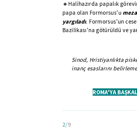
🔸Halihazırda papalık görevi
meza
papa olan Formorsus'u
yargıladı
. Formorsus'un ces
Bazilikası'na götürüldü ve y
Sinod, Hristiyanlıkta pis
inanç esaslarını belirlem
ROMA'YA BAŞKAL
2
/9