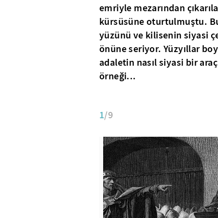
emriyle mezarından çıkarı
kürsüsüne oturtulmuştu. Bu 
yüzünü ve kilisenin siyasi çe
önüne seriyor. Yüzyıllar boy
adaletin nasıl siyasi bir ara
örneği...
1
/9