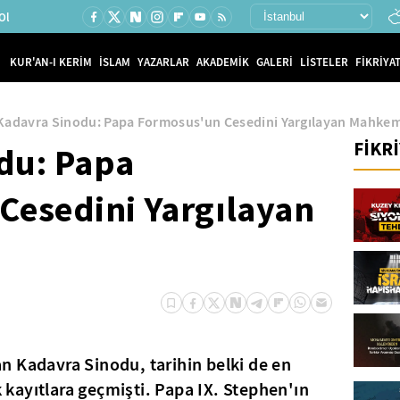
Ol
KUR'AN-I KERİM
İSLAM
YAZARLAR
AKADEMİK
GALERİ
LİSTELER
FİKRİYAT
Kadavra Sinodu: Papa Formosus'un Cesedini Yargılayan Mahke
FİKR
du: Papa
Cesedini Yargılayan
n Kadavra Sinodu, tarihin belki de en
kayıtlara geçmişti. Papa IX. Stephen'ın