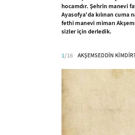
hocamdır. Şehrin manevi fat
Ayasofya'da kılınan cuma n
fethi manevi mimarı Akşems
sizler için derledik.
1
/16
AKŞEMSEDDİN KİMDİR