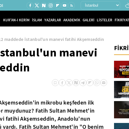
Ol
KUR'AN-I KERİM
İSLAM
YAZARLAR
AKADEMİK
GALERİ
LİSTELER
FİKRİYAT
12 maddede İstanbul'un manevi fatihi Akşemseddin
FİKR
stanbul'un manevi
seddin
n Akşemseddin'in mikrobu keşfeden ilk
or muydunuz? Fatih Sultan Mehmet'in
vi fatihi Akşemseddin, Anadolu'nun
 vardı. Fatih Sultan Mehmet'in "
O benim