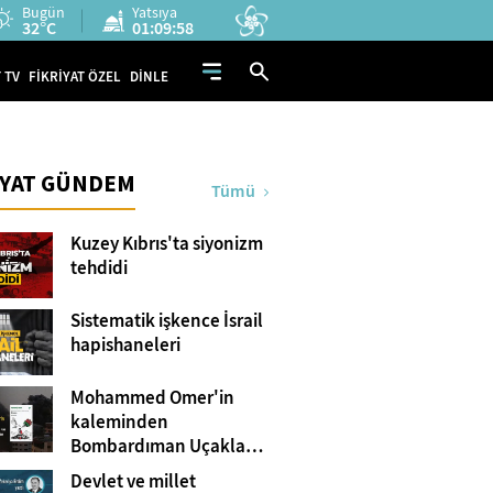
Bugün
Yatsıya
32°C
01:09:56
 TV
FİKRİYAT ÖZEL
DİNLE
İYAT GÜNDEM
Tümü
Kuzey Kıbrıs'ta siyonizm
tehdidi
Sistematik işkence İsrail
hapishaneleri
Mohammed Omer'in
kaleminden
Bombardıman Uçakları
ve Tanklar Arasında
Devlet ve millet