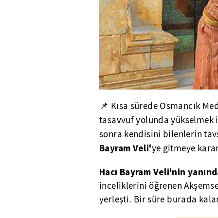
📌 Kısa sürede Osmancık
Med
tasavvuf yolunda yükselmek 
sonra kendisini bilenlerin ta
Bayram
Veli'
ye
gitmeye karar
Hacı Bayram Veli'nin yanınd
inceliklerini öğrenen Akşemse
yerleşti. Bir süre burada kal