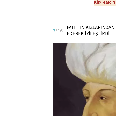
BİR HAK 
FATİH'İN KIZLARINDAN 
3
/16
EDEREK İYİLEŞTİRDİ