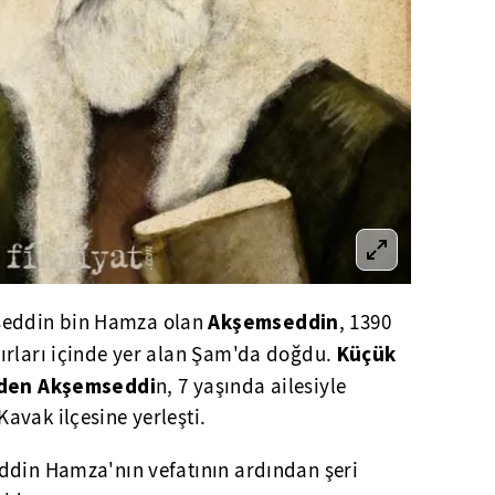
Akşemseddin
seddin bin Hamza olan
, 1390
Küçük
ırları içinde yer alan Şam'da doğdu.
zeden Akşemseddi
n, 7 yaşında ailesiyle
avak ilçesine yerleşti.
ddin Hamza'nın vefatının ardından şeri