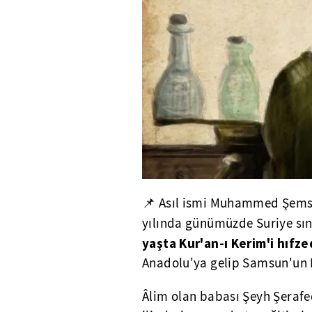
📌 Asıl ismi Muhammed Şem
yılında günümüzde Suriye sın
yaşta Kur'an-ı Kerim'i hıf
Anadolu'ya gelip Samsun'un K
Âlim olan babası Şeyh Şerafe