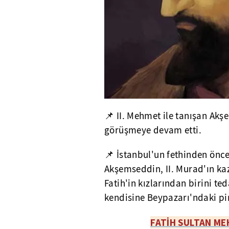
📌 II. Mehmet ile tanışan Akş
görüşmeye devam etti.
📌 İstanbul'un fethinden önce
Akşemseddin, II. Murad'ın ka
Fatih'in kızlarından birini ted
kendisine Beypazarı'ndaki pir
FATİH SULTAN ME