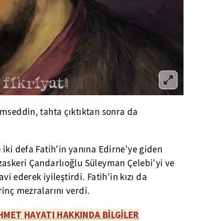
emseddin, tahta çıktıktan sonra da
 iki defa Fatih'in yanına Edirne'ye giden
zaskeri Çandarlıoğlu Süleyman Çelebi'yi ve
avi ederek iyileştirdi. Fatih'in kızı da
inç mezralarını verdi.
HMET HAYATI HAKKINDA BİLGİLER