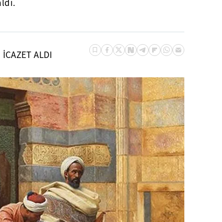
ldı.
 İCAZET ALDI