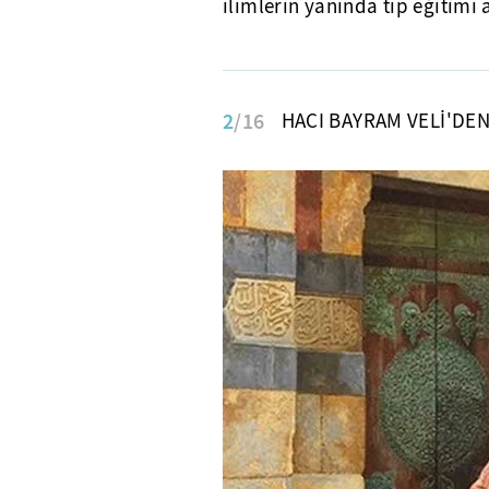
ilimlerin yanında tıp eğitimi a
2
/16
HACI BAYRAM VELİ'DEN