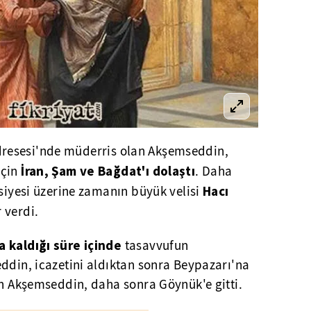
resesi'nde
müderris olan Akşemseddin,
İran,
Şam
ve Bağdat'ı dolaştı
için
. Daha
Hacı
vsiyesi üzerine zamanın büyük velisi
 verdi.
a kaldığı süre içinde
tasavvufun
ddin, icazetini aldıktan sonra Beypazarı'na
an Akşemseddin, daha sonra Göynük'e gitti.