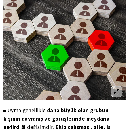
daha büyük olan grubun
◼ Uyma genellikle
kişinin davranış ve görüşlerinde meydana
getirdiği
Ekip çalışması, aile, iş
değişimdir.