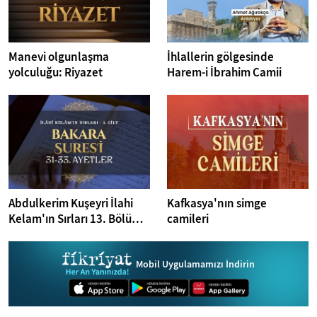
Manevi olgunlaşma
İhlallerin gölgesinde
yolculuğu: Riyazet
Harem-i İbrahim Camii
Abdulkerim Kuşeyri İlahi
Kafkasya'nın simge
Kelam'ın Sırları 13. Bölüm I
camileri
Bakara Suresi 31-33.
Ayetler Tefsiri
Mobil Uygulamamızı İndirin