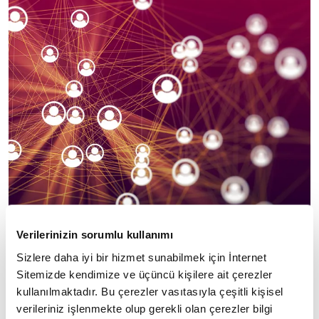
Verilerinizin sorumlu kullanımı
Sizlere daha iyi bir hizmet sunabilmek için İnternet
Sitemizde kendimize ve üçüncü kişilere ait çerezler
gruptan dışlanmak
◼ Bu durumda kişi
kullanılmaktadır. Bu çerezler vasıtasıyla çeşitli kişisel
verileriniz işlenmekte olup gerekli olan çerezler bilgi
istemediğinden grup üyelerine
uyum gösterir.