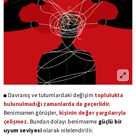
toplulukta
◼ Davranış ve tutumlardaki değişim
bulunulmadığı zamanlarda da geçerlidir.
kişinin değer yargılarıyla
Benimsenen görüşler,
çelişmez.
güçlü bir
Bundan dolayı benimseme
uyum seviyesi
olarak nitelendirilir.