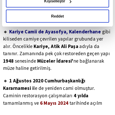
Kişiselleştir
okumak ve sitemizi ziyaretiniz kapsamında
gerçekleştirilen veri işleme faaliyetleri ile ilgili daha
Ramazan rotasının Fatih'teki duraklarından
➡
detaylı bilgi almak için lütfen
tıklayınız.
Reddet
biri Kariye Camii...
Kariye Camii de Ayasofya, Kalenderhane
🔸
gibi
kiliseden camiye çevrilen yapılar grubunda yer
Kariye, Atik Ali Paşa
alır. Öncelikle
adıyla da
tanınır. Zamanında pek çok restoreden geçen yapı
1948
Müzeler İdaresi'
senesinde
ne bağlanarak
müze haline getirilmiş.
1 Ağustos 2020 Cumhurbaşkanlığı
🔸
Kararnamesi i
le de yeniden cami olmuştur.
4 yılda
Caminin restorasyon çalışmaları
6 Mayıs 2024
tamamlanmış ve
tarihinde açılm