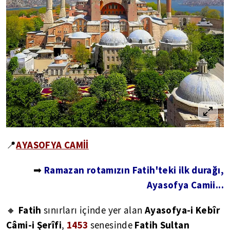
AYASOFYA CAMİİ
📍
Ramazan rotamızın Fatih'teki ilk durağı,
➡
Ayasofya Camii...
Fatih
Ayasofya-i Kebîr
🔸
sınırları içinde yer alan
Câmi-i Şerîfi
1453
Fatih Sultan
,
senesinde