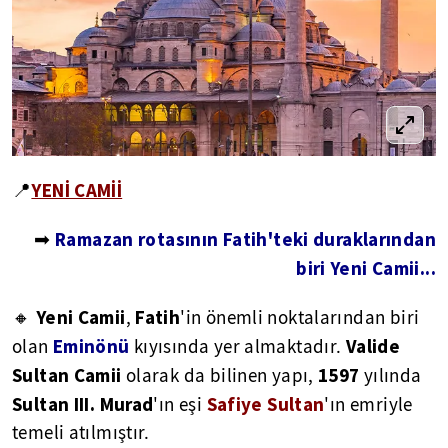
YENİ CAMİİ
📍
Ramazan rotasının Fatih'teki duraklarından
➡
biri Yeni
Camii...
Yeni Camii
Fatih
🔸
,
'in önemli noktalarından biri
Eminönü
Valide
olan
kıyısında yer almaktadır.
Sultan Camii
1597
olarak da bilinen yapı,
yılında
Sultan III. Murad
Safiye Sultan
'ın eşi
'ın emriyle
temeli atılmıştır.