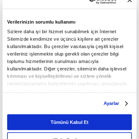
Verilerinizin sorumlu kullanımı
Sizlere daha iyi bir hizmet sunabilmek için İnternet
Sitemizde kendimize ve üçüncü kişilere ait çerezler
kullanılmaktadır. Bu çerezler vasıtasıyla çeşitli kişisel
verileriniz işlenmekte olup gerekli olan çerezler bilgi
toplumu hizmetlerinin sunulması amacıyla
kullanılmaktadır. Diğer çerezler, sitemizin daha işlevsel
kılınması ve kişiselleştirilmesi ve sizlere yönelik
reklam/pazarlama faaliyetlerinin yapılması, amaçlarıyla
sınırlı olarak açık rızanız dahilinde kullanılacaktır.
Çerezlere ilişkin tercihlerinizi çerez paneli vasıtasıyla
Ayarlar
belirleyebilirsiniz. Çerezlere ilişkin detaylı bilgi için
Ayarlar butonuna tıklayabilir,
Çerez Bilgilendirme
Metnimizi ziyaret edebilirsiniz.
Tümünü Kabul Et
6698 sayılı Kişisel Verilerin Korunması Kanunu uyarınca
hazırlanmış olan İnternet Sitesi Aydınlatma Metnimizi
KARİYE CAMİİ
📍