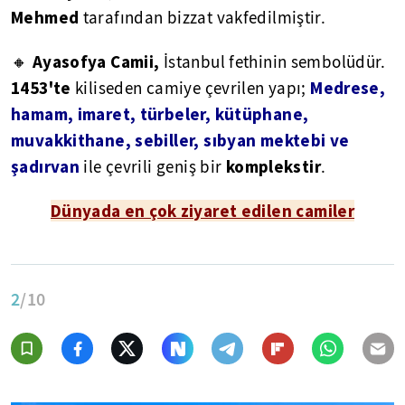
Mehmed
tarafından bizzat vakfedilmiştir.
Ayasofya Camii,
🔸
İstanbul fethinin sembolüdür.
1453'te
Medrese,
kiliseden camiye çevrilen yapı;
hamam, imaret, türbeler, kütüphane,
muvakkithane, sebiller, sıbyan mektebi ve
şadırvan
komplekstir
ile çevrili geniş bir
.
Dünyada en çok ziyaret edilen camiler
2
/10