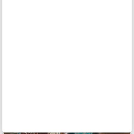
11
/17
YAZIYORLARDI?