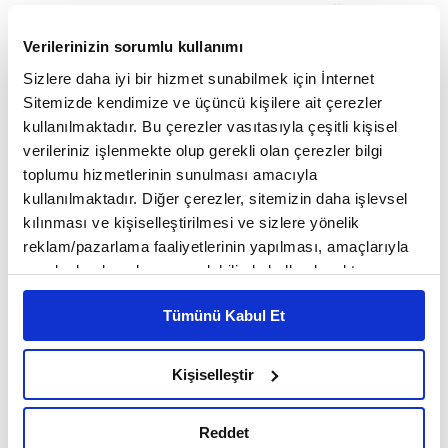
Allah'ın kendisini yalancı çıkarmayacağını
söyleyerek teskin etmişti.
Verilerinizin sorumlu kullanımı
Sizlere daha iyi bir hizmet sunabilmek için İnternet
Ardından birlikte Hatice'nin amcasının oğlu
Sitemizde kendimize ve üçüncü kişilere ait çerezler
Varaka bin Nevfel'e gittiler ve Varaka
kullanılmaktadır. Bu çerezler vasıtasıyla çeşitli kişisel
Resûl-i Ekrem'e, kendisine gelenin daha
verileriniz işlenmekte olup gerekli olan çerezler bilgi
önce Hz. Mûsâ'ya da gelen Cebrâil
toplumu hizmetlerinin sunulması amacıyla
kullanılmaktadır. Diğer çerezler, sitemizin daha işlevsel
olduğunu, tebliğe başladığında hayatta
kılınması ve kişiselleştirilmesi ve sizlere yönelik
olursa kendisine uyacağını ve yardım
reklam/pazarlama faaliyetlerinin yapılması, amaçlarıyla
edeceğini söyledi.
sınırlı olarak açık rızanız dahilinde kullanılacaktır.
Çerezlere ilişkin tercihlerinizi çerez paneli vasıtasıyla
KUR'AN KAÇ SENEDE İNMİŞTİR?
🔍
Tümünü Kabul Et
belirleyebilirsiniz. Çerezlere ilişkin detaylı bilgi için
Ayarlar butonuna tıklayabilir,
Çerez Bilgilendirme
Metnimizi ziyaret edebilirsiniz.
Kişiselleştir
6698 sayılı Kişisel Verilerin Korunması Kanunu uyarınca
4
/17
İLK AYETLER KADİR GECESİNDE İNMİŞTİ
hazırlanmış olan İnternet Sitesi Aydınlatma Metnimizi
Reddet
okumak ve sitemizi ziyaretiniz kapsamında