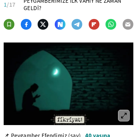
PEYGAMBERİMİZE İLK VAHİY NE ZAMAN
1
/17
GELDİ?
40 yaşına
📌 Peygamber Efendimiz (sav) ,