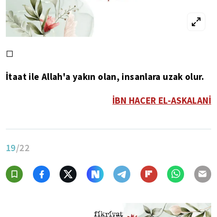
◻
İtaat ile Allah'a yakın olan, insanlara uzak olur.
İBN HACER EL-ASKALANİ
19
/22