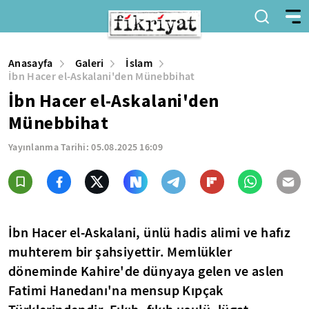
Anasayfa
Galeri
İslam
İbn Hacer el-Askalani'den Münebbihat
İbn Hacer el-Askalani'den
Münebbihat
Yayınlanma Tarihi:
05.08.2025 16:09
İbn Hacer el-Askalani, ünlü hadis alimi ve hafız
muhterem bir şahsiyettir. Memlükler
döneminde Kahire'de dünyaya gelen ve aslen
Fatimi Hanedanı'na mensup Kıpçak