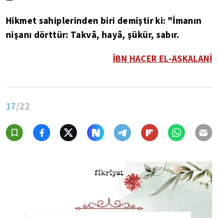
Hikmet sahiplerinden biri demiştir ki: "İmanın
nişanı dörttür: Takvâ, hayâ, şükür, sabır.
İBN HACER EL-ASKALANİ
17
/22