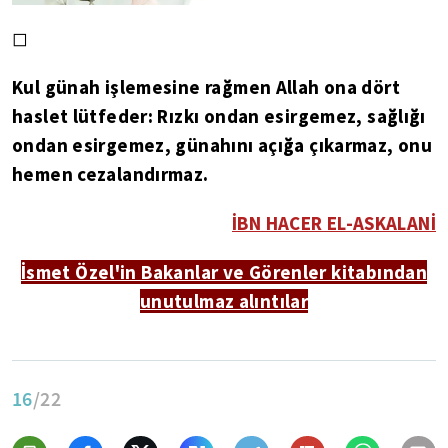
◻
Kul günah işlemesine rağmen Allah ona dört
haslet lütfeder: Rızkı ondan esirgemez, sağlığı
ondan esirgemez, günahını açığa çıkarmaz, onu
hemen cezalandırmaz.
İBN HACER EL-ASKALANİ
İsmet Özel'in Bakanlar ve Görenler kitabından
unutulmaz alıntılar
16
/22