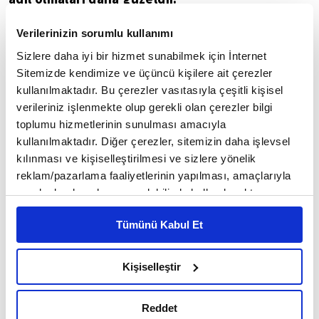
- İhtiyarların tövbesi güzeldir; fakat gençlerin
Verilerinizin sorumlu kullanımı
tövbe etmesi daha güzeldir.
Sizlere daha iyi bir hizmet sunabilmek için İnternet
Sitemizde kendimize ve üçüncü kişilere ait çerezler
- Zenginlerin cömertliği güzeldir; fakat
kullanılmaktadır. Bu çerezler vasıtasıyla çeşitli kişisel
verileriniz işlenmekte olup gerekli olan çerezler bilgi
fakirlerin cömert olması daha güzeldir.
toplumu hizmetlerinin sunulması amacıyla
kullanılmaktadır. Diğer çerezler, sitemizin daha işlevsel
İBN HACER EL-ASKALANİ
kılınması ve kişiselleştirilmesi ve sizlere yönelik
reklam/pazarlama faaliyetlerinin yapılması, amaçlarıyla
sınırlı olarak açık rızanız dahilinde kullanılacaktır.
Çerezlere ilişkin tercihlerinizi çerez paneli vasıtasıyla
5
/22
Tümünü Kabul Et
belirleyebilirsiniz. Çerezlere ilişkin detaylı bilgi için
Ayarlar butonuna tıklayabilir,
Çerez Bilgilendirme
Metnimizi ziyaret edebilirsiniz.
Kişiselleştir
6698 sayılı Kişisel Verilerin Korunması Kanunu uyarınca
hazırlanmış olan İnternet Sitesi Aydınlatma Metnimizi
Reddet
okumak ve sitemizi ziyaretiniz kapsamında