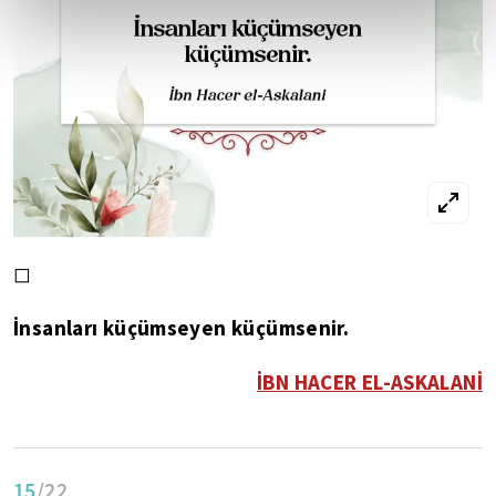
◻
İnsanları küçümseyen küçümsenir.
İBN HACER EL-ASKALANİ
15
/22