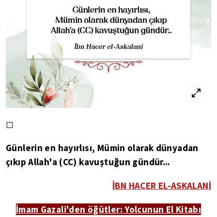
◻
Günlerin en hayırlısı, Mümin olarak dünyadan
çıkıp Allah'a (CC) kavuştuğun gündür...
İBN HACER EL-ASKALANİ
İmam Gazali'den öğütler: Yolcunun El Kitabı