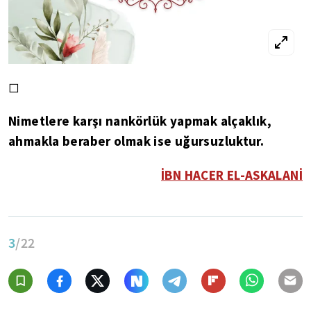
◻
Nimetlere karşı nankörlük yapmak alçaklık,
ahmakla beraber olmak ise uğursuzluktur.
İBN HACER EL-ASKALANİ
3
/22