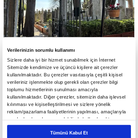
Verilerinizin sorumlu kullanımı
Sizlere daha iyi bir hizmet sunabilmek için İnternet
Sitemizde kendimize ve üçüncü kişilere ait çerezler
kullanılmaktadır. Bu çerezler vasıtasıyla çeşitli kişisel
Külliye
Mimar
◾
, mimarlık tarihinin dâhisi
verileriniz işlenmekte olup gerekli olan çerezler bilgi
Sinan
'ın ustalığını sergilediği nadide eserlerden
toplumu hizmetlerinin sunulması amacıyla
1570-1571
biri.
yıllarında inşa edilen yapı
kullanılmaktadır. Diğer çerezler, sitemizin daha işlevsel
topluluğu, arazinin oldukça eğimli ve zorlu
kılınması ve kişiselleştirilmesi ve sizlere yönelik
yapısına rağmen kusursuz bir yerleşim planına
reklam/pazarlama faaliyetlerinin yapılması, amaçlarıyla
sınırlı olarak açık rızanız dahilinde kullanılacaktır.
Sinan
sahip.
, devasa yapılar inşa etmek yerine,
Çerezlere ilişkin tercihlerinizi çerez paneli vasıtasıyla
doğayla barışık, iç içe geçmiş bir tasarım
Tümünü Kabul Et
belirleyebilirsiniz. Çerezlere ilişkin detaylı bilgi için