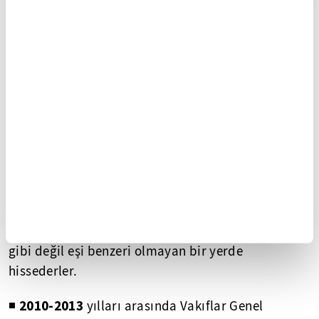
◾ Türbenin bahçesinde asırlık ağaçlar ve özellikle
bahar aylarında açan erguvanlar
bulunuyor.
Tarih
boyunca bu türbe çevresinde çiçek
yetiştiriciliğine verilen önem, mekanın ruhuyla
doğanın bütünleşmesini sağlamış; öyle ki
ziyaretçiler burada kendilerini bir yapının içinde
gibi değil eşi benzeri olmayan bir yerde
hissederler.
2010-2013
◾
yılları arasında Vakıflar Genel