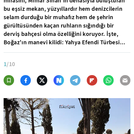
mirasını, Mimar Sinan'ın dehasıyla buluşturan
bu eşsiz mekan, yüzyıllardır hem denizcilerin
selam durduğu bir muhafız hem de şehrin
gürültüsünden kaçan ruhların sığındığı bir
derviş bahçesi olma özelliğini koruyor. İşte,
Boğaz'ın manevi kilidi: Yahya Efendi Türbesi...
1
/10