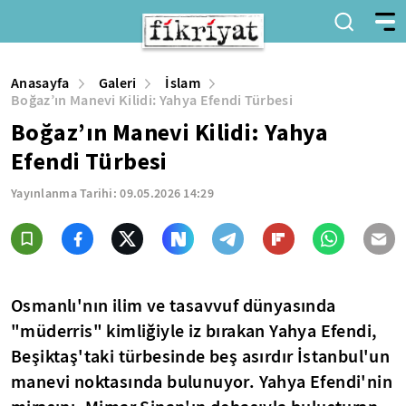
Anasayfa
Galeri
İslam
Boğaz’ın Manevi Kilidi: Yahya Efendi Türbesi
Boğaz’ın Manevi Kilidi: Yahya
Efendi Türbesi
Yayınlanma Tarihi:
09.05.2026 14:29
Osmanlı'nın ilim ve tasavvuf dünyasında
"müderris" kimliğiyle iz bırakan Yahya Efendi,
Beşiktaş'taki türbesinde beş asırdır İstanbul'un
manevi noktasında bulunuyor. Yahya Efendi'nin