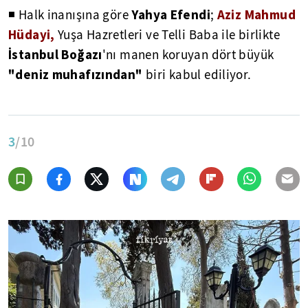
Yahya Efendi
Aziz Mahmud
◾ Halk inanışına göre
;
Hüdayi,
Yuşa Hazretleri ve Telli Baba ile birlikte
İstanbul Boğazı
'nı manen koruyan dört büyük
"deniz muhafızından"
biri kabul ediliyor.
3
/10