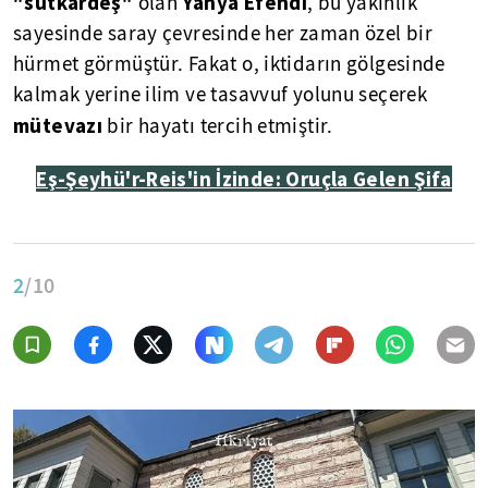
"sütkardeş"
Yahya Efendi
olan
, bu yakınlık
sayesinde saray çevresinde her zaman özel bir
hürmet görmüştür. Fakat o, iktidarın gölgesinde
kalmak yerine ilim ve tasavvuf yolunu seçerek
mütevazı
bir hayatı tercih etmiştir.
Eş-Şeyhü'r-Reis'in İzinde: Oruçla Gelen Şifa
2
/10