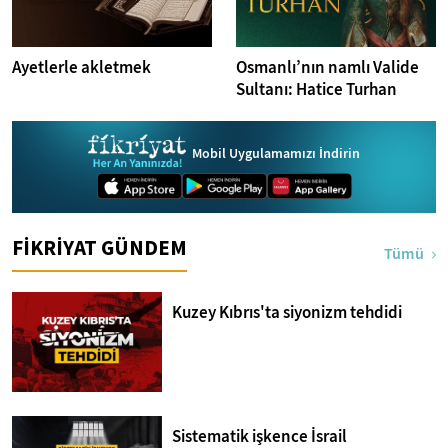
Ayetlerle akletmek
Osmanlı’nın namlı Valide
Sultanı: Hatice Turhan
Mobil Uygulamamızı İndirin
FİKRİYAT GÜNDEM
Tümü
Kuzey Kıbrıs'ta siyonizm tehdidi
Sistematik işkence İsrail