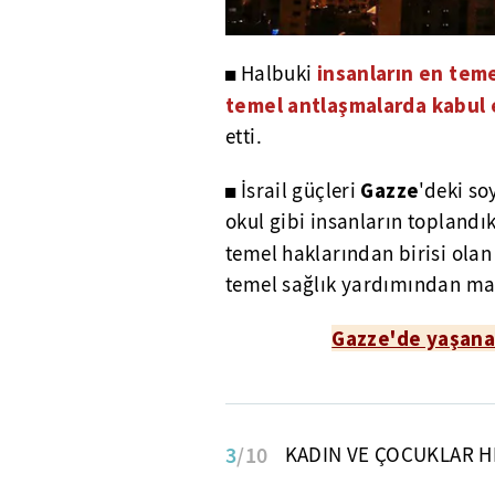
insanların en teme
◼
Halbuki
temel antlaşmalarda kabul e
etti.
Gazze
◼ İsrail güçleri
'deki so
okul gibi insanların toplandık
temel haklarından birisi ola
temel sağlık yardımından ma
Gazze'de yaşanan
3
/10
KADIN VE ÇOCUKLAR H