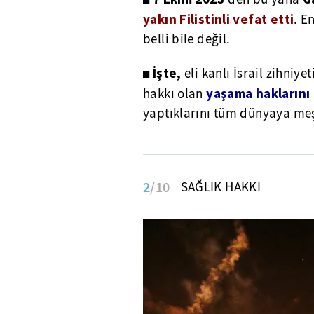
yakın Filistinli vefat etti
. E
belli bile değil.
İşte,
◼
eli kanlı İsrail zihniyet
yaşama haklarını
hakkı olan
yaptıklarını tüm dünyaya meşr
2
/10
SAĞLIK HAKKI