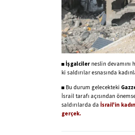
İşgalciler
◼
neslin devamını 
ki saldırılar esnasında kadınl
Gazz
◼ Bu durum gelecekteki
İsrail tarafı açısından önem
İsrail'in kadı
saldırılarda da
gerçek.