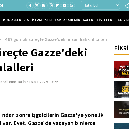
Ol
KUR'AN-I KERİM
İSLAM
YAZARLAR
AKADEMİK
GALERİ
LİSTELER
FİKRİYAT
467 günlük süreçte Gazze'deki insan hakkı ihlalleri
FİKR
üreçte Gazze'deki
lalleri
ncelleme Tarihi:
16.01.2025 15:56
'ndan sonra işgalcilerin Gazze'ye yönelik
li var. Evet, Gazze'de yaşayan binlerce