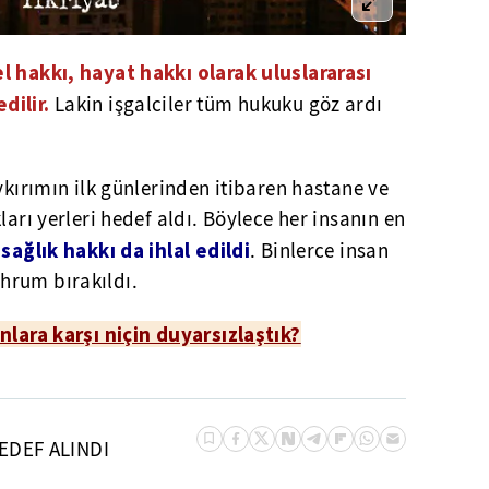
l hakkı, hayat hakkı olarak uluslararası
dilir.
Lakin işgalciler tüm hukuku göz ardı
ykırımın ilk günlerinden itibaren hastane ve
ları yerleri hedef aldı. Böylece her insanın en
sağlık hakkı da ihlal edildi
n
. Binlerce insan
hrum bırakıldı.
lara karşı niçin duyarsızlaştık?
EDEF ALINDI