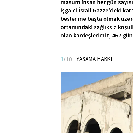
masum insan her gün sayısız
işgalci İsrail Gazze'deki ka
beslenme başta olmak üzere
ortamındaki sağlıksız koşull
olan kardeşlerimiz, 467 gün
1
/10
YAŞAMA HAKKI