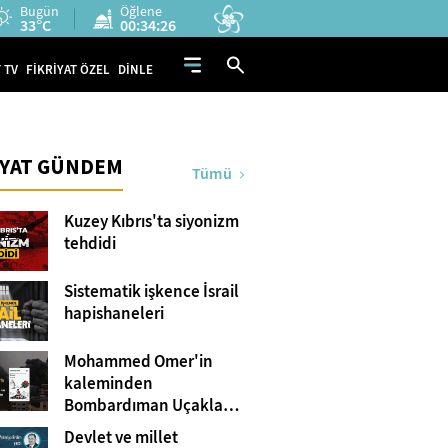
Bugün
Öğlene
33°C
00:34:24
 TV
FİKRİYAT ÖZEL
DİNLE
İYAT GÜNDEM
Tümü
Kuzey Kıbrıs'ta siyonizm
tehdidi
Sistematik işkence İsrail
hapishaneleri
Mohammed Omer'in
kaleminden
Bombardıman Uçakları
ve Tanklar Arasında
Devlet ve millet