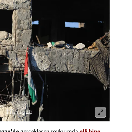
azze'de
elli bine
gerçekleşen soykırımda