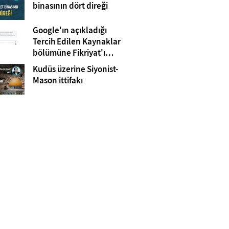
Gazze
binasının dört direği
Google'ın açıkladığı
Tercih Edilen Kaynaklar
bölümüne Fikriyat'ı
eklemeyi unutmayın!
Kudüs üzerine Siyonist-
Mason ittifakı