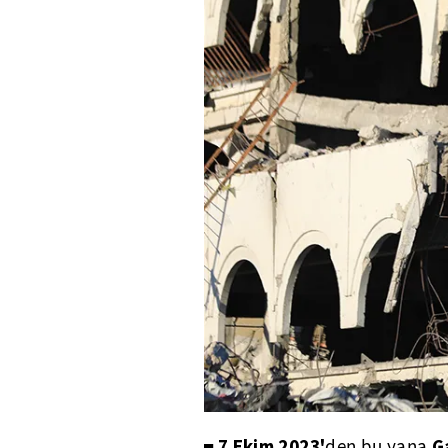
7 Ekim 2023'
G
◼
den bu yana