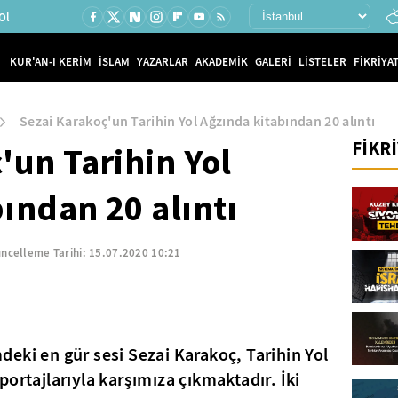
Ol
KUR'AN-I KERİM
İSLAM
YAZARLAR
AKADEMİK
GALERİ
LİSTELER
FİKRİYAT
Sezai Karakoç'un Tarihin Yol Ağzında kitabından 20 alıntı
FİKR
'un Tarihin Yol
ından 20 alıntı
ncelleme Tarihi:
15.07.2020 10:21
eki en gür sesi Sezai Karakoç, Tarihin Yol
ortajlarıyla karşımıza çıkmaktadır. İki