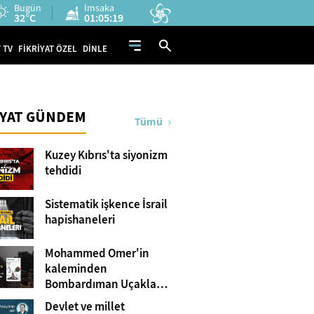
Bugün
İmsaka
32°C
01:05:18
 TV
FİKRİYAT ÖZEL
DİNLE
İYAT GÜNDEM
Tümü
Kuzey Kıbrıs'ta siyonizm
tehdidi
Sistematik işkence İsrail
hapishaneleri
Mohammed Omer'in
kaleminden
Bombardıman Uçakları
ve Tanklar Arasında
Devlet ve millet