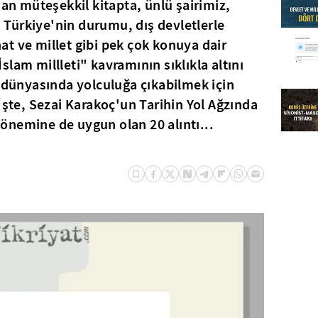
dan müteşekkil kitapta, ünlü şairimiz,
Türkiye'nin durumu, dış devletlerle
anat ve millet gibi pek çok konuya dair
lam millleti" kavramının sıklıkla altını
i dünyasında yolculuğa çıkabilmek için
İşte, Sezai Karakoç'un Tarihin Yol Ağzında
önemine de uygun olan 20 alıntı...