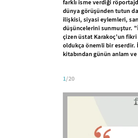
farklı isme verdiği röportaj
dünya görüşünden tutun da 
ilişkisi, siyasi eylemleri, s
düşüncelerini sunmuştur. "İs
çizen üstat Karakoç'un fikr
oldukça önemli bir eserdir. 
kitabından günün anlam ve 
1
/20