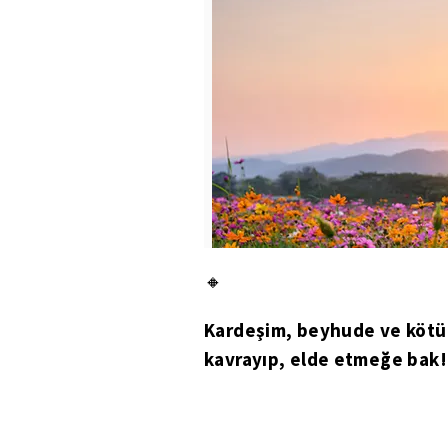
🔸
Kardeşim, beyhude ve kötü ş
kavrayıp, elde etmeğe bak!