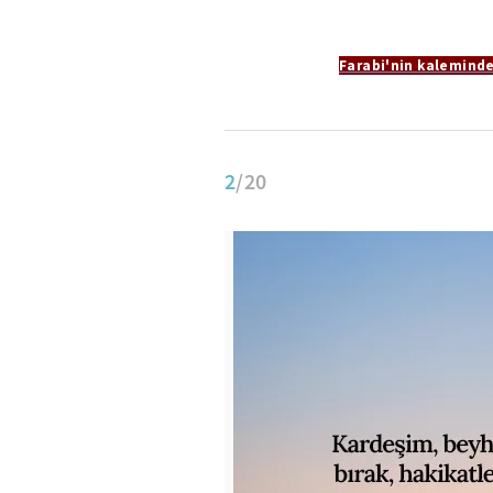
Farabi'nin kaleminde
2
/20