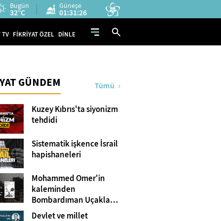
Bugün
Güneşe
32°C
01:31:25
 TV
FİKRİYAT ÖZEL
DİNLE
İYAT GÜNDEM
Tümü
Kuzey Kıbrıs'ta siyonizm
tehdidi
Sistematik işkence İsrail
hapishaneleri
Mohammed Omer'in
kaleminden
Bombardıman Uçakları
ve Tanklar Arasında
Devlet ve millet