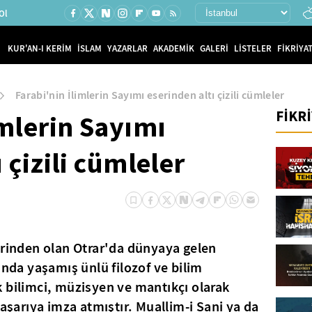
Ol
KUR'AN-I KERİM
İSLAM
YAZARLAR
AKADEMİK
GALERİ
LİSTELER
FİKRİYAT
Farabi'nin İlimlerin Sayımı eserinden altı çizili cümleler
FİKR
imlerin Sayımı
 çizili cümleler
erinden olan Otrar'da dünyaya gelen
"nda yaşamış ünlü filozof ve bilim
 bilimci, müzisyen ve mantıkçı olarak
başarıya imza atmıştır. Muallim-i Sani ya da