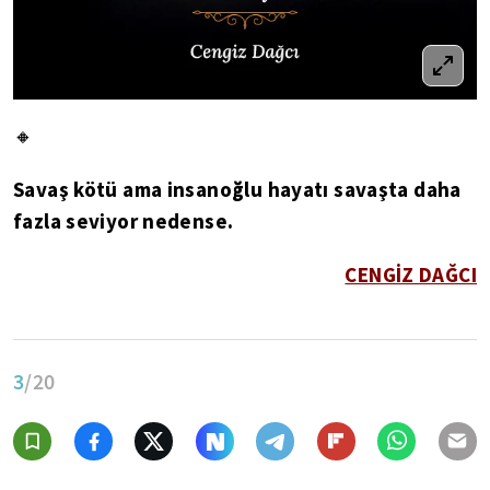
🔸
Savaş kötü ama insanoğlu hayatı savaşta daha
fazla seviyor nedense.
CENGİZ DAĞCI
3
/20