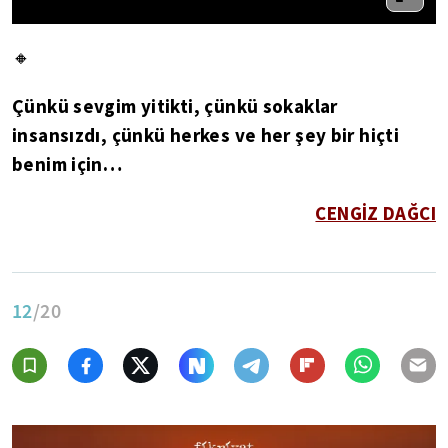
🔸
Çünkü sevgim yitikti, çünkü sokaklar
insansızdı, çünkü herkes ve her şey bir hiçti
benim için…
CENGİZ DAĞCI
12
/20