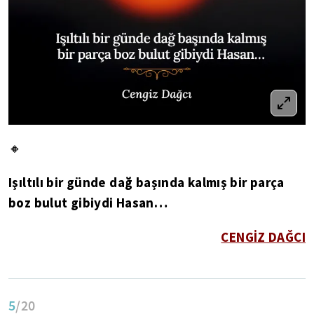
🔸
Işıltılı bir günde dağ başında kalmış bir parça
boz bulut gibiydi Hasan…
CENGİZ DAĞCI
5
/20