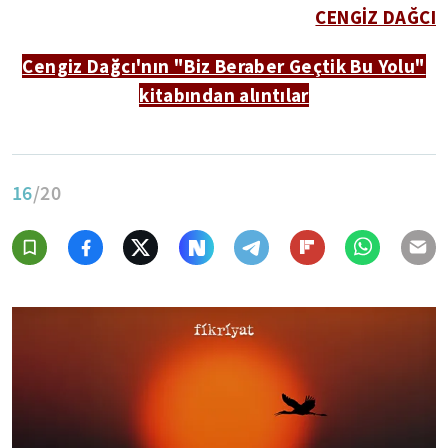
CENGİZ DAĞCI
Cengiz Dağcı'nın "Biz Beraber Geçtik Bu Yolu"
kitabından alıntılar
16
/20