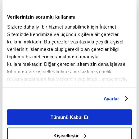
Verilerinizin sorumlu kullanımı
Sizlere daha iyi bir hizmet sunabilmek için İnternet
Sitemizde kendimize ve üçüncü kişilere ait çerezler
kullanılmaktadır. Bu çerezler vasıtasıyla çeşitli kişisel
verileriniz işlenmekte olup gerekli olan çerezler bilgi
toplumu hizmetlerinin sunulması amacıyla
kullanılmaktadır. Diğer çerezler, sitemizin daha işlevsel
kılınması ve kişiselleştirilmesi ve sizlere yönelik
reklam/pazarlama faaliyetlerinin yapılması, amaçlarıyla
sınırlı olarak açık rızanız dahilinde kullanılacaktır.
Çerezlere ilişkin tercihlerinizi çerez paneli vasıtasıyla
Ayarlar
belirleyebilirsiniz. Çerezlere ilişkin detaylı bilgi için
Ayarlar butonuna tıklayabilir,
Çerez Bilgilendirme
Metnimizi ziyaret edebilirsiniz.
Tümünü Kabul Et
6698 sayılı Kişisel Verilerin Korunması Kanunu uyarınca
hazırlanmış olan İnternet Sitesi Aydınlatma Metnimizi
Kişiselleştir
okumak ve sitemizi ziyaretiniz kapsamında