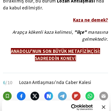
Lozan Antlaşması
bırakılmış olur, bu durum
'nda
da kabul edilmiştir.
Kaza ne demek?
"ilçe"
Arapça kökenli kaza kelimesi,
manasına
gelmektedir.
ANADOLU'NUN SON BÜYÜK METAFİZİKÇİSİ:
SADREDDİN KONEVİ
6
/10
Lozan Antlaşması'nda Caber Kalesi