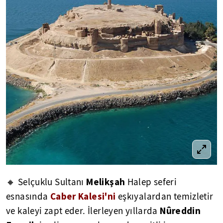
Melikşah
🔸 Selçuklu Sultanı
Halep seferi
Caber Kalesi'ni
esnasında
eşkıyalardan temizletir
Nûreddin
ve kaleyi zapt eder. İlerleyen yıllarda