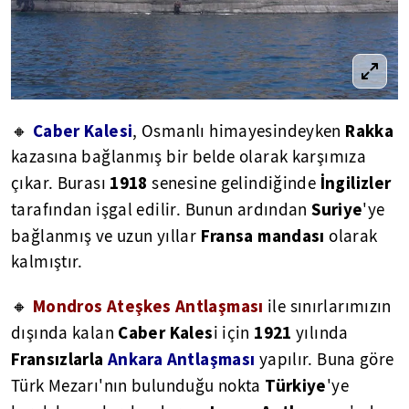
Caber Kalesi
Rakka
🔸
, Osmanlı himayesindeyken
kazasına bağlanmış bir belde olarak karşımıza
1918
İngilizler
çıkar. Burası
senesine gelindiğinde
Suriye
tarafından işgal edilir. Bunun ardından
'ye
Fransa mandası
bağlanmış ve uzun yıllar
olarak
kalmıştır.
Mondros Ateşkes Antlaşması
🔸
ile sınırlarımızın
Caber Kales
1921
dışında kalan
i için
yılında
Fransızlarla
Ankara Antlaşması
yapılır. Buna göre
Türkiye
Türk Mezarı'nın bulunduğu nokta
'ye