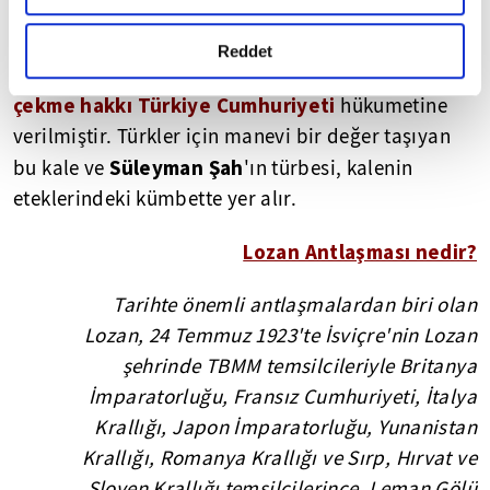
Ankara Antlaşması
Lozan
🔸
'nın 9. maddesi ve
gerçekleştirilen veri işleme faaliyetleri ile ilgili daha
Antlaşması
Caber
'nın 3. maddesine göre
detaylı bilgi almak için lütfen
tıklayınız.
Reddet
Kalesi
Türk bayrağı
'nde muhafız bulundurmak ve
çekme hakkı Türkiye Cumhuriyeti
hükumetine
verilmiştir. Türkler için manevi bir değer taşıyan
Süleyman Şah
bu kale ve
'ın türbesi, kalenin
eteklerindeki kümbette yer alır.
Lozan Antlaşması nedir?
Tarihte önemli antlaşmalardan biri olan
Lozan, 24 Temmuz 1923'te İsviçre'nin Lozan
şehrinde TBMM temsilcileriyle Britanya
İmparatorluğu, Fransız Cumhuriyeti, İtalya
Krallığı, Japon İmparatorluğu, Yunanistan
Krallığı, Romanya Krallığı ve Sırp, Hırvat ve
Sloven Krallığı temsilcilerince, Leman Gölü