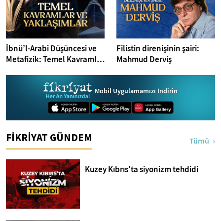
İbnü’l-Arabi Düşüncesi ve
Filistin direnişinin şairi:
Metafizik: Temel Kavramlar
Mahmud Derviş
ve Yaklaşımlar
Mobil Uygulamamızı İndirin
FİKRİYAT GÜNDEM
Tümü
Kuzey Kıbrıs'ta siyonizm tehdidi