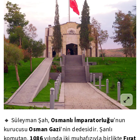
Osmanlı İmparatorluğu
🔸 Süleyman Şah,
'nun
Osman Gazi
kurucusu
'nin dedesidir. Şanlı
1086
Fırat
komutan,
yılında iki muhafızıyla birlikte