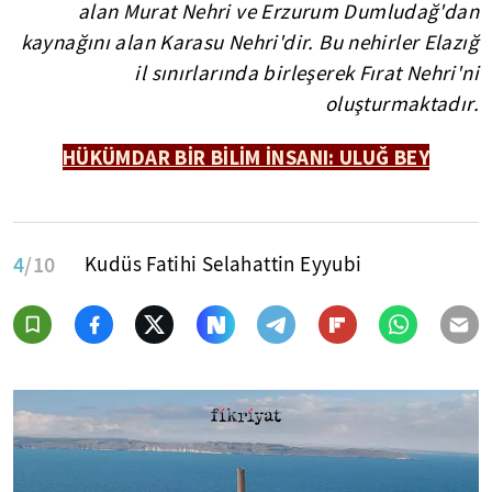
alan Murat Nehri ve Erzurum Dumludağ'dan
kaynağını alan Karasu Nehri'dir. Bu nehirler Elazığ
il sınırlarında birleşerek Fırat Nehri'ni
oluşturmaktadır.
HÜKÜMDAR BİR BİLİM İNSANI: ULUĞ BEY
4
/10
Kudüs Fatihi Selahattin Eyyubi