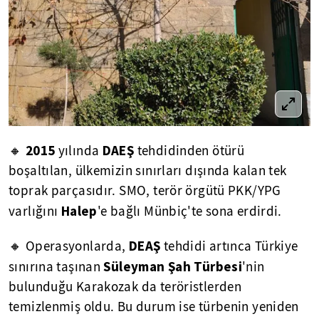
2015
DAEŞ
🔸
yılında
tehdidinden ötürü
boşaltılan, ülkemizin sınırları dışında kalan tek
toprak parçasıdır. SMO, terör örgütü PKK/YPG
Halep
varlığını
'e bağlı Münbiç'te sona erdirdi.
DEAŞ
🔸 Operasyonlarda,
tehdidi artınca Türkiye
Süleyman Şah Türbesi
sınırına taşınan
'nin
bulunduğu Karakozak da teröristlerden
temizlenmiş oldu. Bu durum ise türbenin yeniden