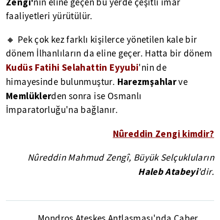
Zengi'
nin eline geçen bu yerde çeşitli imar
faaliyetleri yürütülür.
🔸 Pek çok kez farklı kişilerce yönetilen kale bir
dönem İlhanlıların da eline geçer. Hatta bir dönem
Kudüs Fatihi Selahattin Eyyubi
'nin de
Harezmşahlar
himayesinde bulunmuştur.
ve
Memlükler
den sonra ise Osmanlı
İmparatorluğu'na bağlanır.
Nûreddin Zengi kimdir?
Nûreddin Mahmud Zengî, Büyük Selçukluların
Haleb Atabeyi
'dir.
Mondros Ateşkes Antlaşması'nda Caber