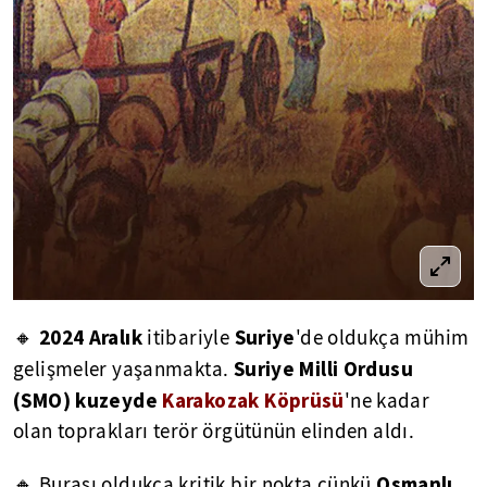
2024
Aralık
Suriye
🔸
itibariyle
'de oldukça mühim
Suriye Milli Ordusu
gelişmeler yaşanmakta.
(SMO) kuzeyde
Karakozak Köprüsü
'ne kadar
olan toprakları terör örgütünün elinden aldı.
Osmanlı
🔸 Burası oldukça kritik bir nokta çünkü