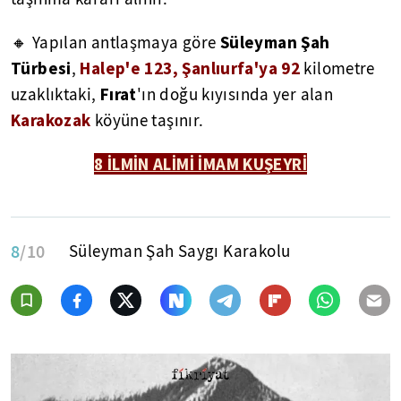
Süleyman Şah
🔸 Yapılan antlaşmaya göre
Türbesi
Halep'e 123, Şanlıurfa'ya 92
,
kilometre
Fırat
uzaklıktaki,
'ın doğu kıyısında yer alan
Karakozak
köyüne taşınır.
8 İLMİN ALİMİ İMAM KUŞEYRİ
8
/10
Süleyman Şah Saygı Karakolu