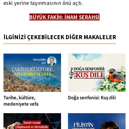
eski yerine taşınmasının önü açtı.
BÜYÜK FAKİH: İMAM SERAHSİ
İLGİNİZİ ÇEKEBİLECEK DİĞER MAKALELER
Tarihe, kültüre,
Doğa senfonisi: Kuş dili
medeniyete vefa