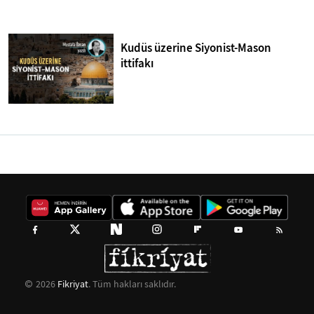
Kudüs üzerine Siyonist-Mason
ittifakı
2026
Fikriyat
. Tüm hakları saklıdır.