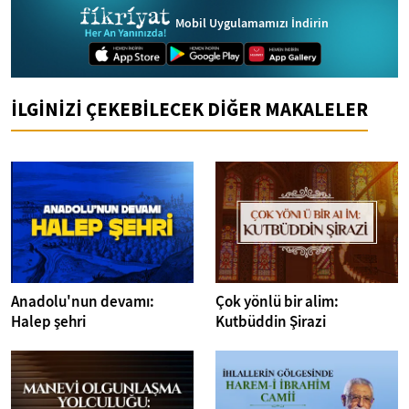
Mobil Uygulamamızı İndirin
İLGİNİZİ ÇEKEBİLECEK DİĞER MAKALELER
Anadolu'nun devamı:
Çok yönlü bir alim:
Halep şehri
Kutbüddin Şirazi