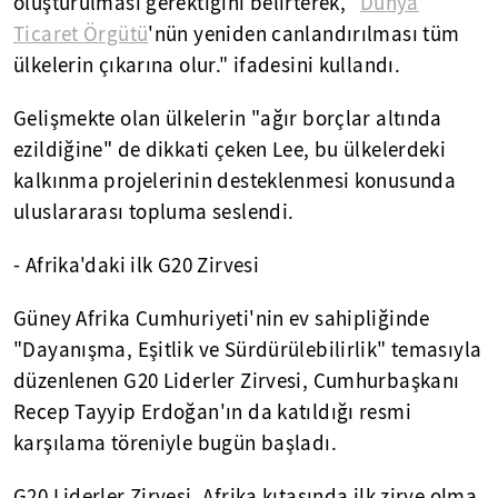
oluşturulması gerektiğini belirterek, "
Dünya
Ticaret Örgütü
'nün yeniden canlandırılması tüm
ülkelerin çıkarına olur." ifadesini kullandı.
Gelişmekte olan ülkelerin "ağır borçlar altında
ezildiğine" de dikkati çeken Lee, bu ülkelerdeki
kalkınma projelerinin desteklenmesi konusunda
uluslararası topluma seslendi.
- Afrika'daki ilk G20 Zirvesi
Güney Afrika Cumhuriyeti'nin ev sahipliğinde
"Dayanışma, Eşitlik ve Sürdürülebilirlik" temasıyla
düzenlenen G20 Liderler Zirvesi, Cumhurbaşkanı
Recep Tayyip Erdoğan'ın da katıldığı resmi
karşılama töreniyle bugün başladı.
G20 Liderler Zirvesi, Afrika kıtasında ilk zirve olma