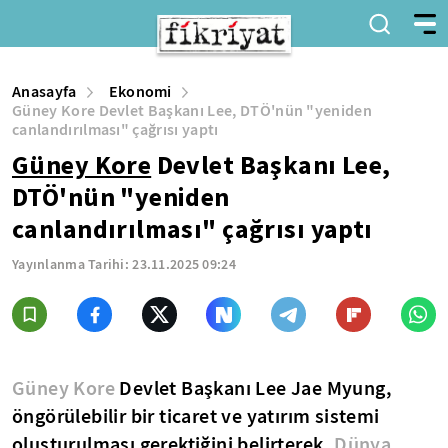
Anasayfa
Ekonomi
Güney Kore Devlet Başkanı Lee, DTÖ'nün "yeniden
canlandırılması" çağrısı yaptı
Güney Kore
Devlet Başkanı Lee,
DTÖ'nün "yeniden
canlandırılması" çağrısı yaptı
Yayınlanma Tarihi:
23.11.2025 09:24
Güney Kore
Devlet Başkanı Lee Jae Myung,
öngörülebilir bir ticaret ve yatırım sistemi
oluşturulması gerektiğini belirterek,
Dünya