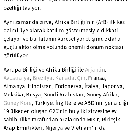
özelliği taşıyor.
Aynı zamanda zirve, Afrika Birliği'nin (AfB) ilk kez
daimi üye olarak katılım göstermesiyle dikkati
çekiyor ve bu, kıtanın küresel yönetişimde daha
güçlü aktör olma yolunda önemli dönüm noktası
görülüyor.
Avrupa Birliği ve Afrika Birliği ile
Arjantin
,
Avustralya
,
Brezilya
,
Kanada
,
Çin
, Fransa,
Almanya, Hindistan, Endonezya, İtalya, Japonya,
Meksika, Rusya, Suudi Arabistan, Güney Afrika,
Güney Kore
, Türkiye, İngiltere ve ABD'nin yer aldığı
19 ülkeden oluşan G20'nin bu yılki zirvesine ev
sahibi ülke tarafından aralarında Mısır, Birleşik
Arap Emirlikleri, Nijerya ve Vietnam'ın da