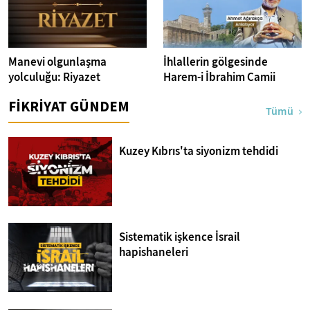
Manevi olgunlaşma
İhlallerin gölgesinde
yolculuğu: Riyazet
Harem-i İbrahim Camii
FİKRİYAT GÜNDEM
Tümü
Kuzey Kıbrıs'ta siyonizm tehdidi
Sistematik işkence İsrail
hapishaneleri