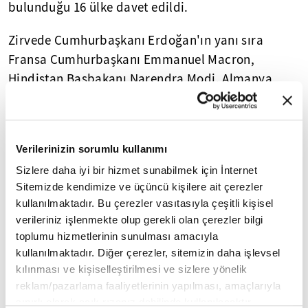
bulunduğu 16 ülke davet edildi.
Zirvede Cumhurbaşkanı Erdoğan'ın yanı sıra
Fransa Cumhurbaşkanı Emmanuel Macron,
Hindistan Başbakanı Narendra Modi, Almanya
Başbakanı Friedrich Merz, İngiltere Başbakanı Keir
Starmer, Brezilya Cumhurbaşkanı Luiz Inacio Lula
da Silva, İtalya Başbakanı Giorgia Meloni, Japonya
Verilerinizin sorumlu kullanımı
Başbakanı Takaiçi Sanae, Kanada Başbakanı Mark
Sizlere daha iyi bir hizmet sunabilmek için İnternet
Carney ve Avustralya Başbakanı Anthony Albanese
Sitemizde kendimize ve üçüncü kişilere ait çerezler
yer alıyor.
kullanılmaktadır. Bu çerezler vasıtasıyla çeşitli kişisel
verileriniz işlenmekte olup gerekli olan çerezler bilgi
Avrupa Konseyi Başkanı Antonio Costa, Avrupa
toplumu hizmetlerinin sunulması amacıyla
Komisyonu Başkanı Ursula von der Leyen ve
kullanılmaktadır. Diğer çerezler, sitemizin daha işlevsel
Birleşmiş Milletler Genel Sekreteri Antonio Guterres
kılınması ve kişiselleştirilmesi ve sizlere yönelik
de zirveye katılıyor.
reklam/pazarlama faaliyetlerinin yapılması, amaçlarıyla
sınırlı olarak açık rızanız dahilinde kullanılacaktır.