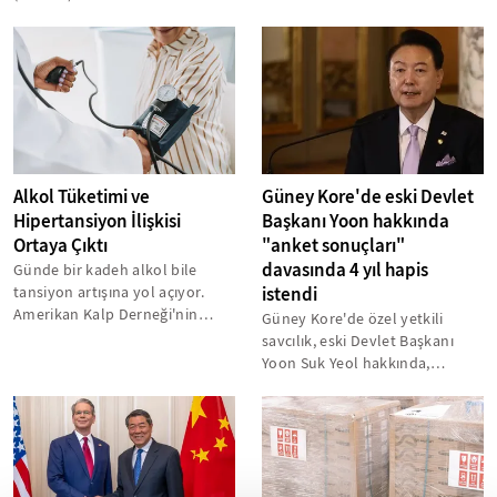
zamanın bu yıl belirlenmesine
yönelik hedefini...
Alkol Tüketimi ve
Güney Kore'de eski Devlet
Hipertansiyon İlişkisi
Başkanı Yoon hakkında
Ortaya Çıktı
"anket sonuçları"
davasında 4 yıl hapis
Günde bir kadeh alkol bile
tansiyon artışına yol açıyor.
istendi
Amerikan Kalp Derneği'nin
Güney Kore'de özel yetkili
"Hypertension" dergisinde
savcılık, eski Devlet Başkanı
yayımlanan...
Yoon Suk Yeol hakkında,
yaklaşık 181 bin dolar
değerindeki...