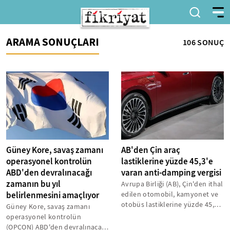
ARAMA SONUÇLARI
106 SONUÇ
Güney Kore, savaş zamanı
AB'den Çin araç
operasyonel kontrolün
lastiklerine yüzde 45,3'e
ABD'den devralınacağı
varan anti-damping vergisi
zamanın bu yıl
Avrupa Birliği (AB), Çin'den ithal
belirlenmesini amaçlıyor
edilen otomobil, kamyonet ve
otobüs lastiklerine yüzde 45,3'e
Güney Kore, savaş zamanı
varan oranda anti-damping...
operasyonel kontrolün
(OPCON) ABD'den devralınacağı