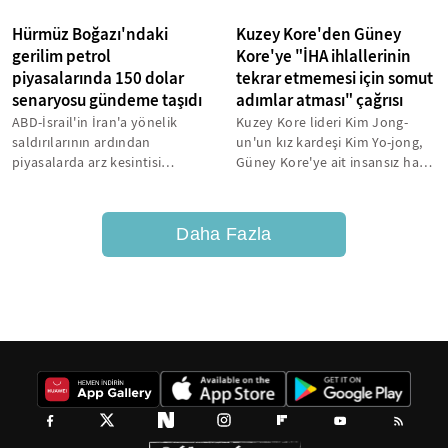
Hürmüz Boğazı'ndaki
Kuzey Kore'den Güney
gerilim petrol
Kore'ye "İHA ihlallerinin
piyasalarında 150 dolar
tekrar etmemesi için somut
senaryosu gündeme taşıdı
adımlar atması" çağrısı
ABD-İsrail'in İran'a yönelik
Kuzey Kore lideri Kim Jong-
saldırılarının ardından
un'un kız kardeşi Kim Yo-jong,
piyasalarda arz kesintisi
Güney Kore'ye ait insansız hava
senaryoları fiyatlanırken
araçlarının (İHA) Pyongyang'ın...
uzmanlar petrol...
Daha Fazla