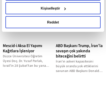
Dünya Kupası'na katılma hakkı
toplam gayrisafi yurt içi
hazırlanmış olan İnternet Sitesi Aydınlatma Metnimizi
kazandı...
hasılasının (GSYH) bu yıl yüzde
Kişiselleştir
okumak ve sitemizi ziyaretiniz kapsamında
4,5 artacağının...
gerçekleştirilen veri işleme faaliyetleri ile ilgili daha
detaylı bilgi almak için lütfen
tıklayınız.
Reddet
Mescid-i Aksa El Yapımı
ABD Başkanı Trump, İran'la
Kağıtlara İşleniyor
savaşın çok yakında
biteceğini belirtti
Düzce Üniversitesi Öğretim
Üyesi Doç. Dr. Yusuf Parlak,
İran'ın askeri kapasitesini
İsrail'in 28 Şubat'tan bu yana
büyük oranda yok ettiklerini
ibadete kapatığı
savunan ABD Başkanı Donald
Müslümanların...
Trump, "savaşın" bir hafta
içinde...