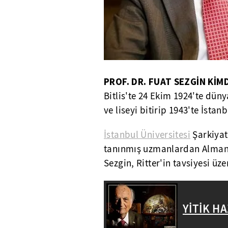
PROF. DR. FUAT SEZGİN KİM
Bitlis'te 24 Ekim 1924'te dün
ve liseyi bitirip 1943'te İstanb
İstanbul Üniversitesi
Şarkiyat
tanınmış uzmanlardan Alman ş
Sezgin, Ritter'in tavsiyesi üz
YİTİK HA