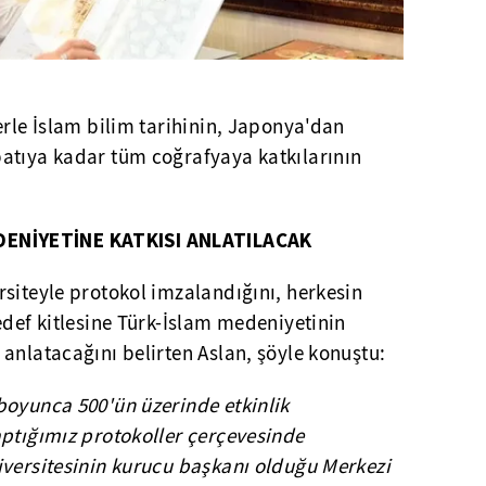
erle İslam bilim tarihinin, Japonya'dan
atıya kadar tüm coğrafyaya katkılarının
ENİYETİNE KATKISI ANLATILACAK
siteyle protokol imzalandığını, herkesin
edef kitlesine Türk-İslam medeniyetinin
anlatacağını belirten Aslan, şöyle konuştu:
boyunca 500'ün üzerinde etkinlik
aptığımız protokoller çerçevesinde
iversitesinin kurucu başkanı olduğu Merkezi