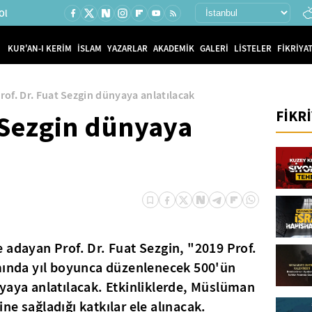
Ol
KUR'AN-I KERİM
İSLAM
YAZARLAR
AKADEMİK
GALERİ
LİSTELER
FİKRİYAT
rof. Dr. Fuat Sezgin dünyaya anlatılacak
FİKR
t Sezgin dünyaya
 adayan Prof. Dr. Fuat Sezgin, "2019 Prof.
amında yıl boyunca düzenlenecek 500'ün
yaya anlatılacak. Etkinliklerde, Müslüman
e sağladığı katkılar ele alınacak.