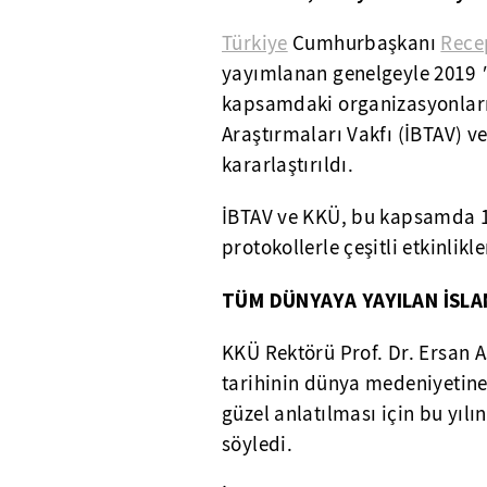
Türkiye
Cumhurbaşkanı
Rece
yayımlanan genelgeyle 2019
"
kapsamdaki organizasyonların,
Araştırmaları Vakfı (İBTAV) v
kararlaştırıldı.
İBTAV ve KKÜ, bu kapsamda 1
protokollerle çeşitli etkinlik
TÜM DÜNYAYA YAYILAN İSLAM
KKÜ Rektörü Prof. Dr. Ersan 
tarihinin dünya medeniyetine 
güzel anlatılması için bu yılın
söyledi.