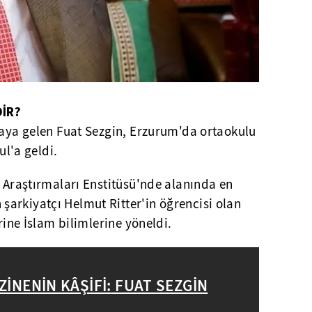
DİR?
yaya gelen Fuat Sezgin, Erzurum'da ortaokulu
ul'a geldi.
 Araştırmaları Enstitüsü'nde alanında en
arkiyatçı Helmut Ritter'in öğrencisi olan
erine İslam bilimlerine yöneldi.
ZİNENİN KÂŞİFİ: FUAT SEZGİN