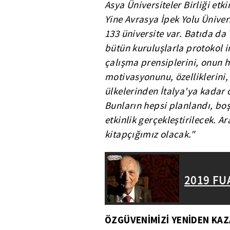
Asya Üniversiteler Birliği etk
Yine Avrasya İpek Yolu Ünivers
133 üniversite var. Batıda d
bütün kuruluşlarla protokol 
çalışma prensiplerini, onun h
motivasyonunu, özelliklerini
ülkelerinden İtalya'ya kadar 
Bunların hepsi planlandı, boş
etkinlik gerçekleştirilecek. A
kitapçığımız olacak."
2019 FUA
ÖZGÜVENİMİZİ YENİDEN KAZ