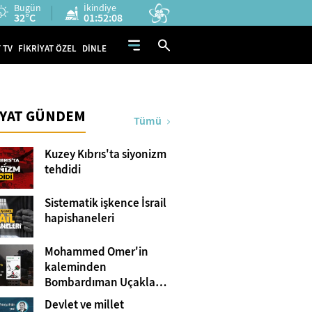
Bugün
İkindiye
32°C
01:52:07
 TV
FİKRİYAT ÖZEL
DİNLE
İYAT GÜNDEM
Tümü
Kuzey Kıbrıs'ta siyonizm
tehdidi
Sistematik işkence İsrail
hapishaneleri
Mohammed Omer'in
kaleminden
Bombardıman Uçakları
ve Tanklar Arasında
Devlet ve millet