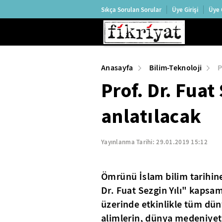
Sıkça Sorulan Sorular
Üye Girişi
Üye 
Anasayfa
Bilim-Teknoloji
P
Prof. Dr. Fua
anlatılacak
Yayınlanma Tarihi:
29.01.2019 15:12
Ömrünü İslam bilim tarihine
Dr. Fuat Sezgin Yılı" kaps
üzerinde etkinlikle tüm dün
alimlerin, dünya medeniyetin