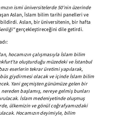
mızın ismi üniversitelerde 50'nin üzerinde
aşan Aslan, İslam bilim tarihi panelleri ve
bildirdi. Aslan, bir üniversitenin, bir hafta
Şenliği"
gerçekleştireceğini dile getirdi.
adı:
dan, hocamızın çalışmasıyla İslam bilim
rankfurt'ta oluşturduğu müzedeki ve İstanbul
bazı eserlerin tekrar üretimi yapılarak,
obüs giydirmesi olacak ve içinde İslam bilim
necek. Yani geçmişten günümüze gelen bir
na nereden başlamış, nereye gelmiş bunları
şturulacak. İslam medeniyetinde oluşmuş
klerde, ülkemizin ve gönül coğrafyamızdaki
ulacak. Hocamızın deyimiyle, bilim