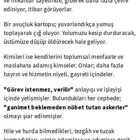
ve imkânlar sayesinde; giderek daha fazla çevre
ediniyor, itibar görüyorlar.
Bir avuçluk kartopu; yuvarlandıkça yumuş
toplayarak çığ oluyor. Yolumuzu kesip durduracak,
üstümüze düşüp öldürecek hale geliyor.
Kimileri ise kendilerini toplumsal menfaate ve
maslahata adamış kimseler. Onlar; daha fazla
hayrın ve hizmetin niyeti, gayreti içindeler.
"Görev istenmez, verilir"
anlayışı ve işleyişi
içinde yetişmişler. Bulundukları her cephede;
"ganimet beklemeden nöbet tutan askerler"
olmayı şiar edinmişler.
Hile ve hurda bilmedikleri, tezgâh ve tuzak