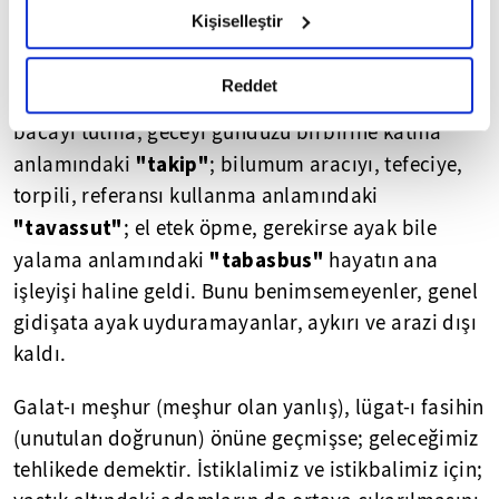
hazırlanmış olan İnternet Sitesi Aydınlatma Metnimizi
sermaye, azami derecede iyi değerlendirilmelidir.
Kişiselleştir
okumak ve sitemizi ziyaretiniz kapsamında
gerçekleştirilen veri işleme faaliyetleri ile ilgili daha
"4 T formülü"
; ( ihtiras derecesinde isteme
detaylı bilgi almak için lütfen
tıklayınız.
Reddet
"talep"
anlamındaki
; postu serip yatma, kapıyı
bacayı tutma, geceyi gündüzü birbirine katma
"takip"
anlamındaki
; bilumum aracıyı, tefeciye,
torpili, referansı kullanma anlamındaki
"tavassut"
; el etek öpme, gerekirse ayak bile
"tabasbus"
yalama anlamındaki
hayatın ana
işleyişi haline geldi. Bunu benimsemeyenler, genel
gidişata ayak uyduramayanlar, aykırı ve arazi dışı
kaldı.
Galat-ı meşhur (meşhur olan yanlış), lügat-ı fasihin
(unutulan doğrunun) önüne geçmişse; geleceğimiz
tehlikede demektir. İstiklalimiz ve istikbalimiz için;