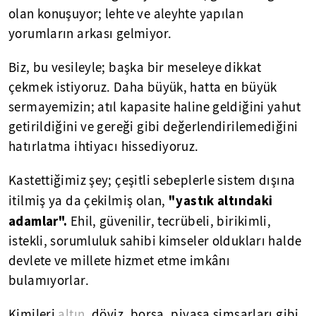
olan konuşuyor; lehte ve aleyhte yapılan
yorumların arkası gelmiyor.
Biz, bu vesileyle; başka bir meseleye dikkat
çekmek istiyoruz. Daha büyük, hatta en büyük
sermayemizin; atıl kapasite haline geldiğini yahut
getirildiğini ve gereği gibi değerlendirilemediğini
hatırlatma ihtiyacı hissediyoruz.
Kastettiğimiz şey; çeşitli sebeplerle sistem dışına
"yastık altındaki
itilmiş ya da çekilmiş olan,
adamlar".
Ehil, güvenilir, tecrübeli, birikimli,
istekli, sorumluluk sahibi kimseler oldukları halde
devlete ve millete hizmet etme imkânı
bulamıyorlar.
Kimileri
altın
, döviz, borsa, piyasa simsarları gibi