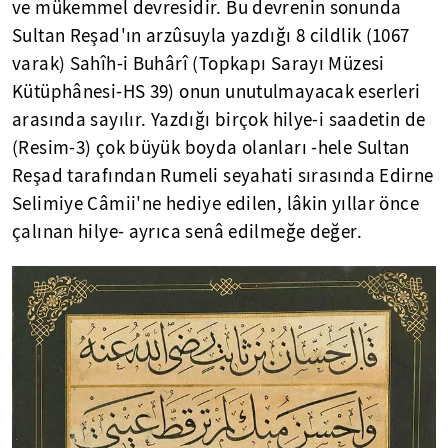
ve mükemmel devresidir. Bu devrenin sonunda
Sultan Reşad'ın arzûsuyla yazdığı 8 cildlik (1067
varak) Sahîh-i Buhârî (Topkapı Sarayı Müzesi
Kütüphânesi-HS 39) onun unutulmayacak eserleri
arasında sayılır. Yazdığı birçok hilye-i saadetin de
(Resim-3) çok büyük boyda olanları -hele Sultan
Reşad tarafından Rumeli seyahati sırasında Edirne
Selimiye Câmii'ne hediye edilen, lâkin yıllar önce
çalınan hilye- ayrıca senâ edilmeğe değer.