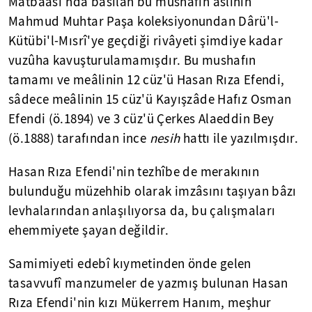
Matbaası'nda basılan bu mushafın aslının
Mahmud Muhtar Paşa koleksiyonundan Dârü'l-
Kütübi'l-Mısrî'ye geçdiği rivâyeti şimdiye kadar
vuzûha kavuşturulamamışdır. Bu mushafın
tamamı ve meâlinin 12 cüz'ü Hasan Rıza Efendi,
sâdece meâlinin 15 cüz'ü Kayışzâde Hafız Osman
Efendi (ö.1894) ve 3 cüz'ü Çerkes Alaeddin Bey
(ö.1888) tarafından ince
nesih
hattı ile yazılmışdır.
Hasan Rıza Efendi'nin tezhîbe de merakının
bulunduğu müzehhib olarak imzâsını taşıyan bâzı
levhalarından anlaşılıyorsa da, bu çalışmaları
ehemmiyete şayan değildir.
Samimiyeti edebî kıymetinden önde gelen
tasavvufî manzumeler de yazmış bulunan Hasan
Rıza Efendi'nin kızı Mükerrem Hanım, meşhur