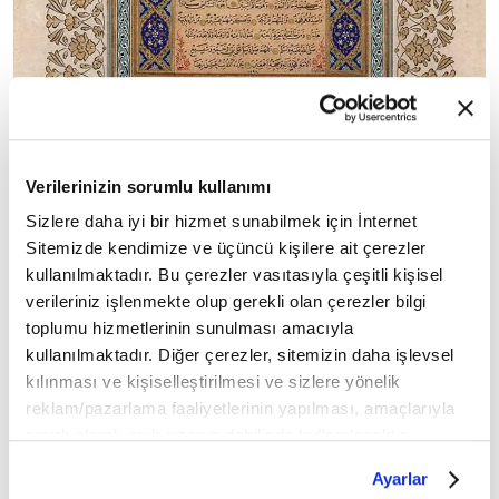
Verilerinizin sorumlu kullanımı
Sizlere daha iyi bir hizmet sunabilmek için İnternet
Resim 3: Hasan Rıza Efendi'nin muhakkak-nesih-
Sitemizde kendimize ve üçüncü kişilere ait çerezler
sülüs hatlarıyla hilyesi.
kullanılmaktadır. Bu çerezler vasıtasıyla çeşitli kişisel
verileriniz işlenmekte olup gerekli olan çerezler bilgi
Onyedi kişiye hat icâzeti veren Hasan Rıza Efendi,
toplumu hizmetlerinin sunulması amacıyla
hayatı boyunca -ikisi devir hatmi için cüzler
kullanılmaktadır. Diğer çerezler, sitemizin daha işlevsel
kılınması ve kişiselleştirilmesi ve sizlere yönelik
hâlinde olmak üzere- muhtelif boyda 19 mushaf
reklam/pazarlama faaliyetlerinin yapılması, amaçlarıyla
yazmış (bunlardan 1308/1891 tarihli vezirî kıt'ada
sınırlı olarak açık rızanız dahilinde kullanılacaktır.
olanı İstanbul Üniversitesi Nâdir Eserler
Çerezlere ilişkin tercihlerinizi çerez paneli vasıtasıyla
Kütüphânesi-A.6682'de, Sultan Reşad'ın türbesi
Ayarlar
belirleyebilirsiniz. Çerezlere ilişkin detaylı bilgi için