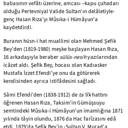
babasının vefâtı üzerine, amcası –kapu çuhadarı
olduğu Pertevniyal Valide Sultan'ın delâletiyle-
genç Hasan Rıza'yı Mûsıka-i Hümâyun'a
kaydetdirdi.
Buranın hüsn-i hat muallimi olan Mehmed Şefik
Bey'den (1819-1980) meşke başlayan Hasan Rıza,
16 arkadaşıyla beraber
sülüs-nesih
yazılarından
icâzet aldı. Şefik Bey, hocası olan Kadıasker
Mustafa İzzet Efendi'ye onu da götürerek
kendisinden ayrıca istifâdesini sağladı.
Sâmi Efendi'den (1838-1912) de
ta'lîk
hattını
öğrenen Hasan Rıza, Taksim'in Gümüşsuyu
semtindeki Mûsıka-i Hümâyun'un imamlığına 1871
yılında tâyin olundu, 1876 da Hac farîzasını edâ
etdi. 1879'da Şefik Bey'in -Sultan V. Murad'a