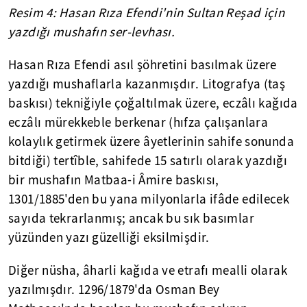
Resim 4: Hasan Rıza Efendi'nin Sultan Reşad için
yazdığı mushafın ser-levhası.
Hasan Rıza Efendi asıl şöhretini basılmak üzere
yazdığı mushaflarla kazanmışdır. Litografya (taş
baskısı) tekniğiyle çoğaltılmak üzere, eczâlı kağıda
eczâlı mürekkeble berkenar (hıfza çalışanlara
kolaylık getirmek üzere âyetlerinin sahife sonunda
bitdiği) tertîble, sahifede 15 satırlı olarak yazdığı
bir mushafın Matbaa-i Âmire baskısı,
1301/1885'den bu yana milyonlarla ifâde edilecek
sayıda tekrarlanmış; ancak bu sık basımlar
yüzünden yazı güzelliği eksilmişdir.
Diğer nüsha, âharli kağıda ve etrafı mealli olarak
yazılmışdır. 1296/1879'da Osman Bey