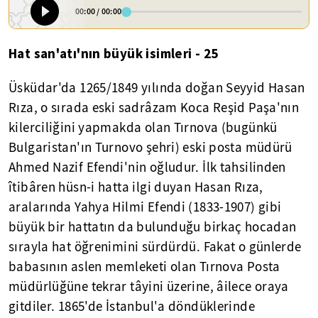
00:00
/
00:00
Hat san'atı'nın büyük isimleri - 25
Üsküdar'da 1265/1849 yılında doğan Seyyid Hasan
Rıza, o sırada eski sadrâzam Koca Reşid Paşa'nın
kilerciliğini yapmakda olan Tırnova (bugünkü
Bulgaristan'ın Turnovo şehri) eski posta müdürü
Ahmed Nazif Efendi'nin oğludur. İlk tahsilinden
îtibâren hüsn-i hatta ilgi duyan Hasan Rıza,
aralarında Yahya Hilmi Efendi (1833-1907) gibi
büyük bir hattatın da bulunduğu birkaç hocadan
sırayla hat öğrenimini sürdürdü. Fakat o günlerde
babasının aslen memleketi olan Tırnova Posta
müdürlüğüne tekrar tâyini üzerine, âilece oraya
gitdiler. 1865'de İstanbul'a döndüklerinde