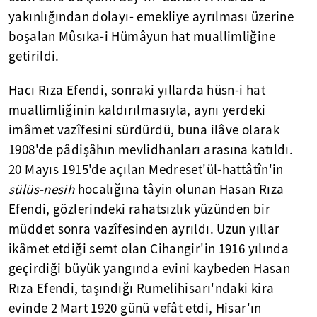
yakınlığından dolayı- emekliye ayrılması üzerine
boşalan Mûsıka-i Hümâyun hat muallimliğine
getirildi.
Hacı Rıza Efendi, sonraki yıllarda hüsn-i hat
muallimliğinin kaldırılmasıyla, aynı yerdeki
imâmet vazîfesini sürdürdü, buna ilâve olarak
1908'de pâdişâhın mevlidhanları arasına katıldı.
20 Mayıs 1915'de açılan Medreset'ül-hattâtîn'in
sülüs-nesih
hocalığına tâyin olunan Hasan Rıza
Efendi, gözlerindeki rahatsızlık yüzünden bir
müddet sonra vazîfesinden ayrıldı. Uzun yıllar
ikâmet etdiği semt olan Cihangir'in 1916 yılında
geçirdiği büyük yangında evini kaybeden Hasan
Rıza Efendi, taşındığı Rumelihisarı'ndaki kira
evinde 2 Mart 1920 günü vefât etdi, Hisar'ın