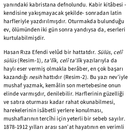
yanındaki kabristana defnolundu. Kabir kitâbesi -
kendisine yakışmayacak şekilde- sonradan latin
harfleriyle yazdırılmışdır. Oturmakda bulunduğu
ev, ölümünden iki gün sonra yandıysa da, eserleri
kurtulabilmişdir.
Hasan Rıza Efendi velûd bir hattatdır.
Sülüs, celî
sülüs
(Resim-1)
, ta'lîk, celî ta'lîk
yazılarıyla da
haylı eser vermiş olmakla berâber, en çok başarı
kazandığı
nesih
hattıdır (Resim-2). Bu yazı nev'iyle
mushaf yazmak, kemâlin son mertebesine onun
elinde varmışdır, denilebilir. Harflerinin güzelliği
ve satıra oturması kadar rahat okunabilmesi,
harekelerinin isâbetli yerlere konulması,
mushaflarının tercîhi için yeterli bir sebeb sayılır.
1878-1912 yılları arası san'at hayatının en verimli