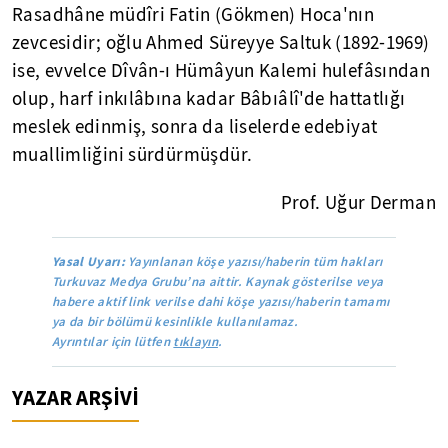
Rasadhâne müdîri Fatin (Gökmen) Hoca'nın
zevcesidir; oğlu Ahmed Süreyye Saltuk (1892-1969)
ise, evvelce Dîvân-ı Hümâyun Kalemi hulefâsından
olup, harf inkılâbına kadar Bâbıâlî'de hattatlığı
meslek edinmiş, sonra da liselerde edebiyat
muallimliğini sürdürmüşdür.
Prof. Uğur Derman
Yasal Uyarı:
Yayınlanan köşe yazısı/haberin tüm hakları
Turkuvaz Medya Grubu’na aittir. Kaynak gösterilse veya
habere aktif link verilse dahi köşe yazısı/haberin tamamı
ya da bir bölümü kesinlikle kullanılamaz.
Ayrıntılar için lütfen
tıklayın
.
YAZAR ARŞİVİ