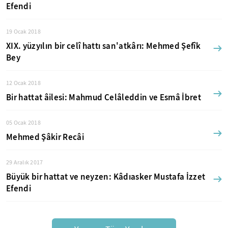
Efendi
19 Ocak 2018
XIX. yüzyılın bir celî hattı san'atkârı: Mehmed Şefîk
Bey
12 Ocak 2018
Bir hattat âilesi: Mahmud Celâleddin ve Esmâ İbret
05 Ocak 2018
Mehmed Şâkir Recâi
29 Aralık 2017
Büyük bir hattat ve neyzen: Kâdıasker Mustafa İzzet
Efendi