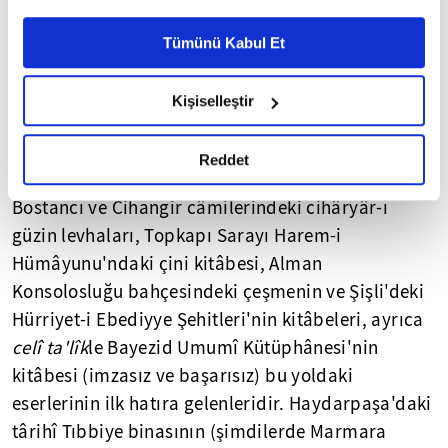
için yazdığı 1330/1911 tarihli büyük mushafı da
Ayarlar butonuna tıklayabilir,
Çerez Bilgilendirme
TSMK-YY 325'dedir, Resim-4), akrabasından büyük
Metnimizi ziyaret edebilirsiniz.
Tümünü Kabul Et
6698 sayılı Kişisel Verilerin Korunması Kanunu uyarınca
hattat Mehmed Şevki Efendi'ye âid yarım bir
hazırlanmış olan İnternet Sitesi Aydınlatma Metnimizi
mushafı da 1311/1893'de tamamlamışdır (TSMK-
Kişiselleştir
okumak ve sitemizi ziyaretiniz kapsamında
Arda 32). Elinden çıkan
sülüs-nesih
gerçekleştirilen veri işleme faaliyetleri ile ilgili daha
murakkaalarının sayısı belli değildir.
Celî sülüs
ü
detaylı bilgi almak için lütfen
tıklayınız.
Reddet
nesih
hattının mükemmelliğinde değilse de,
Bostancı ve Cihangir câmilerindeki cihâryâr-ı
güzin levhaları, Topkapı Sarayı Harem-i
Hümâyunu'ndaki çini kitâbesi, Alman
Konsolosluğu bahçesindeki çeşmenin ve Şişli'deki
Hürriyet-i Ebediyye Şehitleri'nin kitâbeleri, ayrıca
celî ta'
lîk
le Bayezid Umumî Kütüphânesi'nin
kitâbesi (imzasız ve başarısız) bu yoldaki
eserlerinin ilk hatıra gelenleridir. Haydarpaşa'daki
târihî Tıbbiye binasının (şimdilerde Marmara