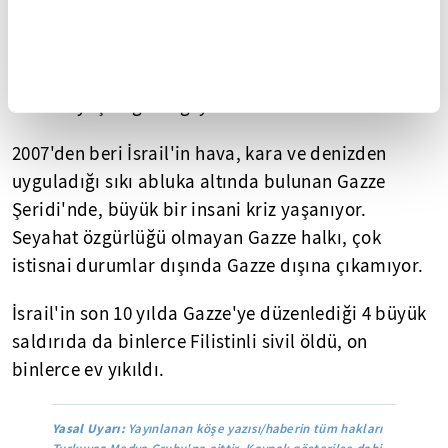
kaldı.
Filistin seçimlerini kazanan Hamas'ın Gazze'de
yönetime gelmesi üzerine İsrail, 2 milyona yakın
insanın yaşadığı bölgeyi abluka altına aldı.
2007'den beri İsrail'in hava, kara ve denizden
uyguladığı sıkı abluka altında bulunan Gazze
Şeridi'nde, büyük bir insani kriz yaşanıyor.
Seyahat özgürlüğü olmayan Gazze halkı, çok
istisnai durumlar dışında Gazze dışına çıkamıyor.
İsrail'in son 10 yılda Gazze'ye düzenlediği 4 büyük
saldırıda da binlerce Filistinli sivil öldü, on
binlerce ev yıkıldı.
Yasal Uyarı:
Yayınlanan köşe yazısı/haberin tüm hakları