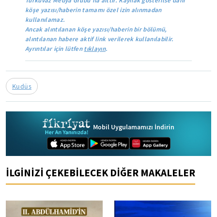
Turkuvaz Medya Grubu'na aittir. Kaynak gösterilse dahi
köşe yazısı/haberin tamamı özel izin alınmadan
kullanılamaz.
Ancak alıntılanan köşe yazısı/haberin bir bölümü,
alıntılanan habere aktif link verilerek kullanılabilir.
Ayrıntılar için lütfen
tıklayın
.
Kudüs
Mobil Uygulamamızı İndirin
İLGİNİZİ ÇEKEBİLECEK DİĞER MAKALELER