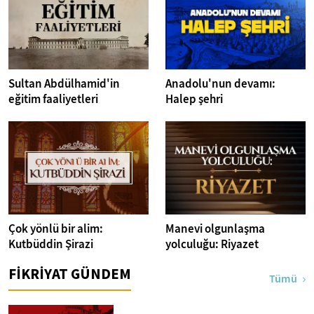
Sultan Abdülhamid'in
Anadolu'nun devamı:
eğitim faaliyetleri
Halep şehri
Çok yönlü bir alim:
Manevi olgunlaşma
Kutbüddin Şirazi
yolculuğu: Riyazet
FİKRİYAT GÜNDEM
Tümü