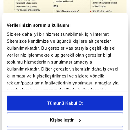
Verilerinizin sorumlu kullanımı
Sizlere daha iyi bir hizmet sunabilmek için İnternet
Sitemizde kendimize ve üçüncü kişilere ait çerezler
kullanılmaktadır. Bu çerezler vasıtasıyla çeşitli kişisel
verileriniz işlenmekte olup gerekli olan çerezler bilgi
toplumu hizmetlerinin sunulması amacıyla
kullanılmaktadır. Diğer çerezler, sitemizin daha işlevsel
kılınması ve kişiselleştirilmesi ve sizlere yönelik
Söz konusu bölgelerdeki İsrail işgalinin tarihçesini
reklam/pazarlama faaliyetlerinin yapılması, amaçlarıyla
sınırlı olarak açık rızanız dahilinde kullanılacaktır.
ise şu şekilde sıralayabiliriz:
Çerezlere ilişkin tercihlerinizi çerez paneli vasıtasıyla
Tümünü Kabul Et
belirleyebilirsiniz. Çerezlere ilişkin detaylı bilgi için
DOĞU KUDÜS
Ayarlar butonuna tıklayabilir,
Çerez Bilgilendirme
Metnimizi ziyaret edebilirsiniz.
Müslümanların ilk kıblesi ve Hazreti Muhammed'in
Kişiselleştir
6698 sayılı Kişisel Verilerin Korunması Kanunu uyarınca
Miraç yolculuğuna çıktığı yer olan Mescid-i Aksa ile