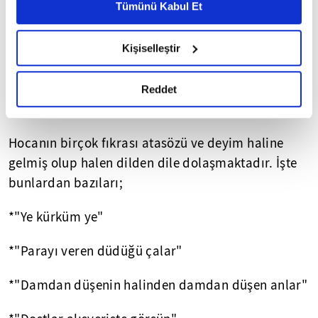
Metnimizi ziyaret edebilirsiniz.
Tümünü Kabul Et
bir kişidir. Hoş sohbettir, herkesle iyi geçinir,
6698 sayılı Kişisel Verilerin Korunması Kanunu uyarınca
herkese iyi muamele eder. Temiz kalplidir, her
hazırlanmış olan İnternet Sitesi Aydınlatma Metnimizi
şeyin doğrusunu söyleyen, haktan ve hakikatten
Kişiselleştir
okumak ve sitemizi ziyaretiniz kapsamında
yana, İslâmî ahlâk üzerine terbiye görmüş bir
gerçekleştirilen veri işleme faaliyetleri ile ilgili daha
bilgedir. Sohbetine doyum olmaz, gerektiği zaman
detaylı bilgi almak için lütfen
tıklayınız.
Reddet
sözünü hiç sakınmaz, dalkavukluktan nefret eder.
Hocanın birçok fıkrası atasözü ve deyim haline
gelmiş olup halen dilden dile dolaşmaktadır. İşte
bunlardan bazıları;
*"Ye kürküm ye"
*"Parayı veren düdüğü çalar"
*"Damdan düşenin halinden damdan düşen anlar"