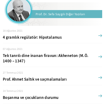
Prof. Dr. Sefa Saygılı Diğer Yazıları
18 Ağustos 2021
4 gramlık regülatör: Hipotalamus
07 Ağustos 2021
Tek tanrılı dine inanan firavun: Akheneton (M.Ö.
1400 – 1347)
27 Temmuz 2021
Prof. Ahmet Saltık ve saçmalamaları
14 Temmuz 2021
Boşanma ve çocukların durumu