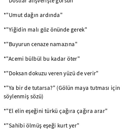
*"Dostlar alışverişte görsün"
*"Umut dağın ardında"
*"Yiğidin malı göz önünde gerek"
*"Buyurun cenaze namazına"
*"Acemi bülbül bu kadar öter"
*"Doksan dokuzu veren yüzü de verir"
*"Ya bir de tutarsa?" (Gölün maya tutması için
söylenmiş sözü)
*"El elin eşeğini türkü çağıra çağıra arar"
*"Sahibi ölmüş eşeği kurt yer"