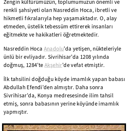
Zengin kültürümüzün, toplumumuzun önemli ve
renkli şahsiyeti olan Nasreddin Hoca, ibretli ve
hikmetli fıkralarıyla hep yaşamaktadır. O, alay
etmeden, üstelik tebessüm ettirerek insanları
eğitmekte ve hakikatleri öğretmektedir.
Nasreddin Hoca
Anadolu
'da yetişen, nükteleriyle
ünlü bir evliyadır. Sivrihisar'da 1208 yılında
doğmuş, 1284'te
Akşehir
'de vefat etmiştir.
İlk tahsilini doğduğu köyde imamlık yapan babası
Abdullah Efendi'den almıştır. Daha sonra
Sivrihisar'da, Konya medresesinde ilim tahsil
etmiş, sonra babasının yerine köyünde imamlık
yapmıştır.