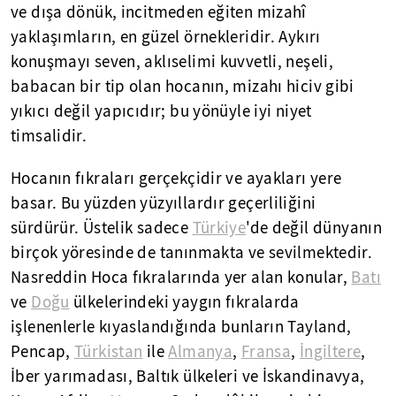
ve dışa dönük, incitmeden eğiten mizahî
yaklaşımların, en güzel örnekleridir. Aykırı
konuşmayı seven, aklıselimi kuvvetli, neşeli,
babacan bir tip olan hocanın, mizahı hiciv gibi
yıkıcı değil yapıcıdır; bu yönüyle iyi niyet
timsalidir.
Hocanın fıkraları gerçekçidir ve ayakları yere
basar. Bu yüzden yüzyıllardır geçerliliğini
sürdürür. Üstelik sadece
Türkiye
'de değil dünyanın
birçok yöresinde de tanınmakta ve sevilmektedir.
Nasreddin Hoca fıkralarında yer alan konular,
Batı
ve
Doğu
ülkelerindeki yaygın fıkralarda
işlenenlerle kıyaslandığında bunların Tayland,
Pencap,
Türkistan
ile
Almanya
,
Fransa
,
İngiltere
,
İber yarımadası, Baltık ülkeleri ve İskandinavya,