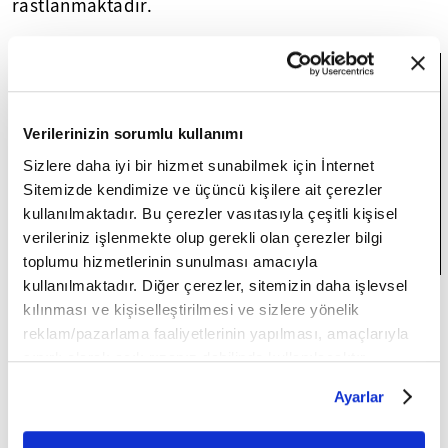
rastlanmaktadır.
Verilerinizin sorumlu kullanımı
Sizlere daha iyi bir hizmet sunabilmek için İnternet
Sitemizde kendimize ve üçüncü kişilere ait çerezler
kullanılmaktadır. Bu çerezler vasıtasıyla çeşitli kişisel
verileriniz işlenmekte olup gerekli olan çerezler bilgi
toplumu hizmetlerinin sunulması amacıyla
kullanılmaktadır. Diğer çerezler, sitemizin daha işlevsel
Hoca tatlı dilli, güler yüzlü ve alçak gönüllüdür.
kılınması ve kişiselleştirilmesi ve sizlere yönelik
Dindar ve uyumlu bir kişiliği vardır. Hazır cevaptır,
reklam/pazarlama faaliyetlerinin yapılması, amaçlarıyla
insanı ve toplumu iyi tanır, hırsızlığı ve tembelliği
sınırlı olarak açık rızanız dahilinde kullanılacaktır.
sevmez.
Çerezlere ilişkin tercihlerinizi çerez paneli vasıtasıyla
Ayarlar
belirleyebilirsiniz. Çerezlere ilişkin detaylı bilgi için
Ayarlar butonuna tıklayabilir,
Çerez Bilgilendirme
O, halka nüfuz etmiş, insanoğlunun ruhuna sinmiş