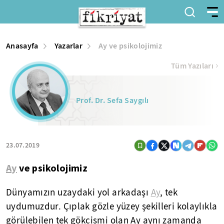
Anasayfa
Yazarlar
Ay ve psikolojimiz
Tüm Yazıları
Prof. Dr. Sefa Saygılı
23.07.2019
Ay
ve psikolojimiz
Dünyamızın uzaydaki yol arkadaşı
Ay
, tek
uydumuzdur. Çıplak gözle yüzey şekilleri kolaylıkla
görülebilen tek gökcismi olan Ay aynı zamanda