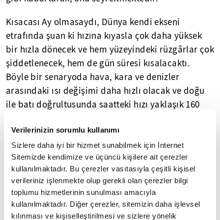
Kısacası Ay olmasaydı, Dünya kendi ekseni
etrafında şuan ki hızına kıyasla çok daha yüksek
bir hızla dönecek ve hem yüzeyindeki rüzgârlar çok
şiddetlenecek, hem de gün süresi kısalacaktı.
Böyle bir senaryoda hava, kara ve denizler
arasındaki ısı değişimi daha hızlı olacak ve doğu
ile batı doğrultusunda saatteki hızı yaklaşık 160
kilometre olan kasırgalar esecekti. Bu derece sert
Verilerinizin sorumlu kullanımı
iklim koşulları başta insan olmak üzere karmaşık
yapıdaki organizmaların yaşaması için elverişsiz
Sizlere daha iyi bir hizmet sunabilmek için İnternet
Sitemizde kendimize ve üçüncü kişilere ait çerezler
bir ortam demekti. Zaten med-cezirin olmaması
kullanılmaktadır. Bu çerezler vasıtasıyla çeşitli kişisel
veya sadece Güneş etkisiyle çok düşük oranda
verileriniz işlenmekte olup gerekli olan çerezler bilgi
yaşanması bile okyanustaki hayatın hiçbir zaman
toplumu hizmetlerinin sunulması amacıyla
oluşmamasına sebep olurdu.
kullanılmaktadır. Diğer çerezler, sitemizin daha işlevsel
kılınması ve kişiselleştirilmesi ve sizlere yönelik