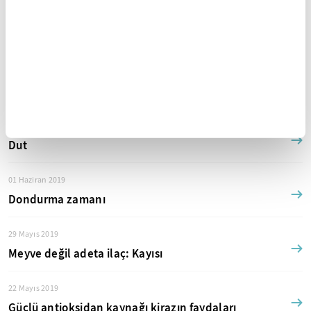
18 Haziran 2019
Niçin yalan söylüyor?
13 Haziran 2019
Gribe karşı en doğal savaşçı: Ihlamur
08 Haziran 2019
Dut
01 Haziran 2019
Dondurma zamanı
29 Mayıs 2019
Meyve değil adeta ilaç: Kayısı
22 Mayıs 2019
Güçlü antioksidan kaynağı kirazın faydaları