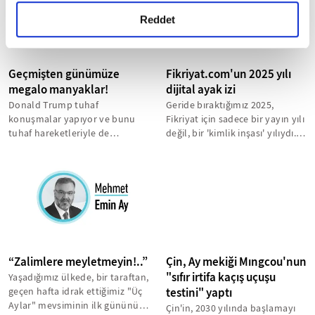
gerçekleştirilen veri işleme faaliyetleri ile ilgili daha
detaylı bilgi almak için lütfen
tıklayınız.
Reddet
Geçmişten günümüze
Fikriyat.com'un 2025 yılı
megalo manyaklar!
dijital ayak izi
Donald Trump tuhaf
Geride bıraktığımız 2025,
konuşmalar yapıyor ve bunu
Fikriyat için sadece bir yayın yılı
tuhaf hareketleriyle de
değil, bir 'kimlik inşası' yılıydı.
taçlandırıyor. Eminim sıradan
Reklam gürültüsünden...
bir doktor değil...
“Zalimlere meyletmeyin!..”
Çin, Ay mekiği Mıngcou'nun
"sıfır irtifa kaçış uçuşu
Yaşadığımız ülkede, bir taraftan,
geçen hafta idrak ettiğimiz "Üç
testini" yaptı
Aylar" mevsiminin ilk gününü
Çin'in, 2030 yılında başlamayı