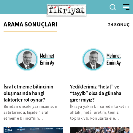
ARAMA SONUÇLARI
24 SONUÇ
İsraf etmeme bilincinin
Yediklerimiz “helal” ve
oluşmasında hangi
“tayyib” olsa da günaha
faktörler rol oynar?
girer miyiz?
Bundan önceki yazımızın son
İki aya yakın bir süredir tüketim
satırlarında, kişide "israf
ahlâkı, helâl üretim, temiz
etmeme bilinci"nin
toprak vb. konularla ele
oluşmasında hangi faktörlerin
aldığımız ve hem Müslüman
rol oynayabileceğini...
bireyleri...