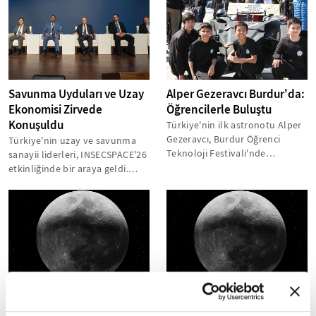
Savunma Uyduları ve Uzay
Alper Gezeravcı Burdur'da:
Ekonomisi Zirvede
Öğrencilerle Buluştu
Konuşuldu
Türkiye'nin ilk astronotu Alper
Gezeravcı, Burdur Öğrenci
Türkiye'nin uzay ve savunma
Teknoloji Festivali'nde
sanayii liderleri, INSECSPACE'26
(BurdurFEST) gençlerle bir
etkinliğinde bir araya geldi.
araya geldi....
Uydu teknolojileri, uzay...
NASA Artemis II: İnsanlık
Rusya Ay'da Tarama
Ay'a 406 Bin Km Yaklaştı
Yapacak: Yeni Keşif