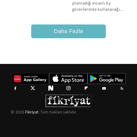
ve ilk mübarek gecesi...
planladığı insanlı Ay
görevlerinde kullanacağı
personel taşıyıcı mekiğinin "sıfır
irtifa...
Daha Fazla
2026
Fikriyat
. Tüm hakları saklıdır.