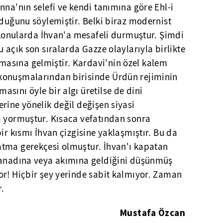
nna'nın selefi ve kendi tanımına göre Ehl-i
lduğunu söylemiştir. Belki biraz modernist
i konularda İhvan'a mesafeli durmuştur. Şimdi
 açık son sıralarda Gazze olaylarıyla birlikte
asına gelmiştir. Kardavi'nin özel kalem
konuşmalarından birisinde Ürdün rejiminin
sını öyle bir algı üretilse de dini
rine yönelik değil değişen siyasi
a yormuştur. Kısaca vefatından sonra
ir kısmı İhvan çizgisine yaklaşmıştır. Bu da
tma gerekçesi olmuştur. İhvan'ı kapatan
kanadına veya akımına geldiğini düşünmüş
or! Hiçbir şey yerinde sabit kalmıyor. Zaman
r.
Mustafa Özcan