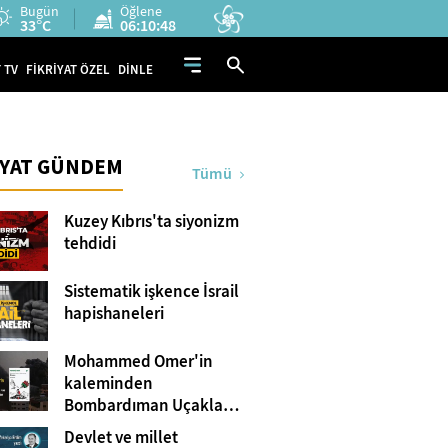
Bugün
Öğlene
33°C
06:10:47
 TV
FİKRİYAT ÖZEL
DİNLE
İYAT GÜNDEM
Tümü
Kuzey Kıbrıs'ta siyonizm
tehdidi
Sistematik işkence İsrail
hapishaneleri
Mohammed Omer'in
kaleminden
Bombardıman Uçakları
ve Tanklar Arasında
Devlet ve millet