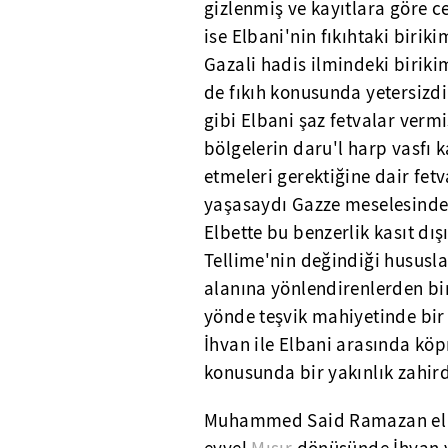
gizlenmiş ve kayıtlara göre c
ise Elbani'nin fıkıhtaki biriki
Gazali hadis ilmindeki biriki
de fıkıh konusunda yetersizdi
gibi Elbani şaz fetvalar vermiş
bölgelerin daru'l harp vasfı 
etmeleri gerektiğine dair fetva
yaşasaydı Gazze meselesinde İ
Elbette bu benzerlik kasıt dış
Tellime'nin değindiği hususla
alanına yönlendirenlerden bi
yönde teşvik mahiyetinde bir
İhvan ile Elbani arasında k
konusunda bir yakınlık zahird
Muhammed Said Ramazan el Bu