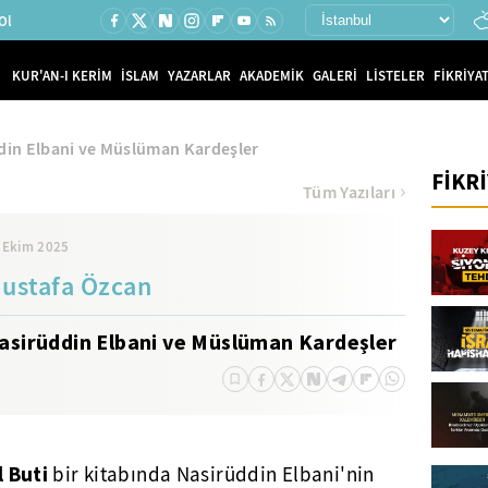
Ol
KUR'AN-I KERİM
İSLAM
YAZARLAR
AKADEMİK
GALERİ
LİSTELER
FİKRİYAT
din Elbani ve Müslüman Kardeşler
FİKR
Tüm Yazıları
 Ekim 2025
ustafa Özcan
asirüddin Elbani ve Müslüman Kardeşler
 Buti
bir kitabında Nasirüddin Elbani'nin