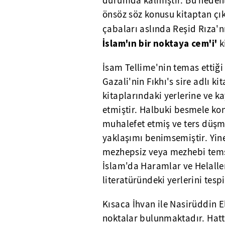
durumda kalmıştır. Bu neden
önsöz söz konusu kitaptan çık
çabaları aslında Reşid Rıza'n
İslam'ın bir noktaya cem'i'
k
İsam Tellime'nin temas etti
Gazali'nin Fıkhı's sire adlı ki
kitaplarındaki yerlerine ve k
etmiştir. Halbuki besmele ko
muhalefet etmiş ve ters düşmü
yaklaşımı benimsemiştir. Yine
mezhepsiz veya mezhebi temsi
İslam'da Haramlar ve Helaller
literatüründeki yerlerini tespi
Kısaca İhvan ile Nasirüddin El
noktalar bulunmaktadır. Hatt