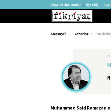
Sıkça Sorulan Sorular
Üye Girişi
Üye 
Anasayfa
Yazarlar
Nasirüd
21
M
N
Muhammed Said Ramazan el