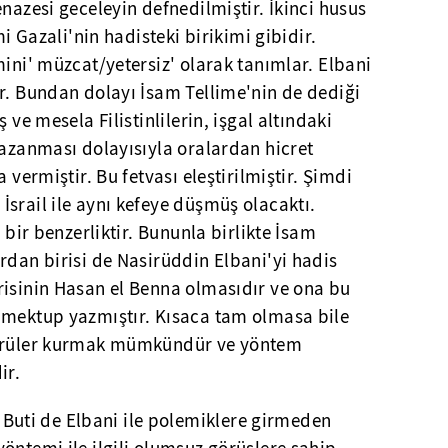
enazesi geceleyin defnedilmiştir. İkinci husus
mi Gazali'nin hadisteki birikimi gibidir.
mini' müzcat/yetersiz' olarak tanımlar. Elbani
r. Bundan dolayı İsam Tellime'nin de dediği
 ve mesela Filistinlilerin, işgal altındaki
kazanması dolayısıyla oralardan hicret
 vermiştir. Bu fetvası eleştirilmiştir. Şimdi
srail ile aynı kefeye düşmüş olacaktı.
ı bir benzerliktir. Bununla birlikte İsam
rdan birisi de Nasirüddin Elbani'yi hadis
risinin Hasan el Benna olmasıdır ve ona bu
 mektup yazmıştır. Kısaca tam olmasa bile
öprüler kurmak mümkündür ve yöntem
ir.
ti de Elbani ile polemiklere girmeden