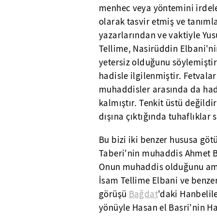
menhec veya yöntemini irdel
olarak tasvir etmiş ve tanımla
yazarlarından ve vaktiyle Yu
Tellime, Nasirüddin Elbani'ni
yetersiz olduğunu söylemiştir
hadisle ilgilenmiştir. Fetvala
muhaddisler arasında da hadis
kalmıştır. Tenkit üstü değildi
dışına çıktığında tuhaflıklar s
Bu bizi iki benzer hususa göt
Taberi'nin muhaddis Ahmet Bin
Onun muhaddis olduğunu ama 
İsam Tellime Elbani ve benzer
görüşü
Bağdat
'daki Hanbelil
yönüyle Hasan el Basri'nin H