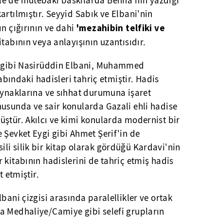
le de mütebaki baskılarda Benna'nın yazdığı
artılmıştır. Seyyid Sabık ve Elbani'nin
'mezahibin telfiki ve
ın çığırının ve dahi
itabının veya anlayışının uzantısıdır.
ği gibi Nasirüddin Elbani, Muhammed
tabındaki hadisleri tahriç etmiştir. Hadis
aynaklarına ve sıhhat durumuna işaret
nusunda ve sair konularda Gazali ehli hadise
ştür. Akılcı ve kimi konularda modernist bir
 Şevket Eygi gibi Ahmet Şerif'in de
li silik bir kitap olarak gördüğü Kardavi'nin
 kitabının hadislerini de tahriç etmiş hadis
t etmiştir.
bani çizgisi arasında paralellikler ve ortak
a Medhaliye/Camiye gibi selefi grupların