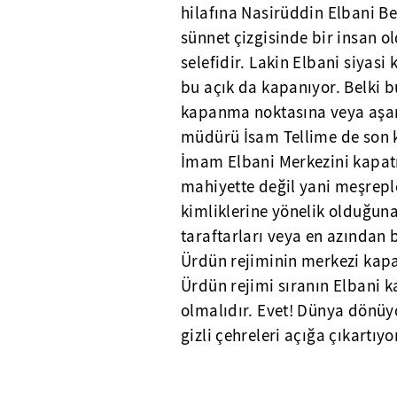
hilafına Nasirüddin Elbani Be
sünnet çizgisinde bir insan o
selefidir. Lakin Elbani siyas
bu açık da kapanıyor. Belki bu
kapanma noktasına veya aşam
müdürü İsam Tellime de son 
İmam Elbani Merkezini kapatma
mahiyette değil yani meşreple
kimliklerine yönelik olduğun
taraftarları veya en azından b
Ürdün rejiminin merkezi kapa
Ürdün rejimi sıranın Elbani 
olmalıdır. Evet! Dünya dönüy
gizli çehreleri açığa çıkartıyo