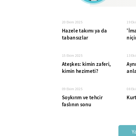
20 Ekim 2025
19 Ek
Hazele takımı ya da
'İm
tabansızlar
niçi
15 Ekim 2025
13 Ek
Ateşkes: kimin zaferi,
Aynı
kimin hezimeti?
anl
09 Ekim 2025
08 Ek
Soykırım ve tehcir
Kurt
faslının sonu
Y