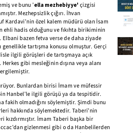
ella mezhebiyye'
emiş ve bunu '
çizgisi
mıştır. Mezhepsizlik çığırı. İhvan
suf Kardavi'nin özel kalem müdürü olan İsam
n ehli hadis olduğunu ve fıkıhta birikiminin
. Elbani bazen fetva verse de daha ziyade
rı genellikle tartışma konusu olmuştur. Gerçi
le ilgili görüşleri de tartışmaya açık
r. Herkes gibi mesleğinin dışına veya alanı
ergilemiştir.
ürüyor. Bunlardan birisi İmam ve müfessir
 Hanbel'le ilgili görüşü ya da tespitidir.
fakih olmadığını söylemiştir. Şimdi bunu
leri hakkında söylemektedir. Taberi'nin
eri kızdırmıştır. İmam Taberi başka bir
accac'dan gizlenmesi gibi o da Hanbelilerden