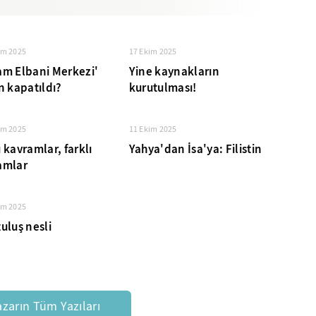
im 2025
17 Ekim 2025
am Elbani Merkezi'
Yine kaynakların
n kapatıldı?
kurutulması!
im 2025
11 Ekim 2025
 kavramlar, farklı
Yahya'dan İsa'ya: Filistin
amlar
im 2025
uluş nesli
azarın Tüm Yazıları