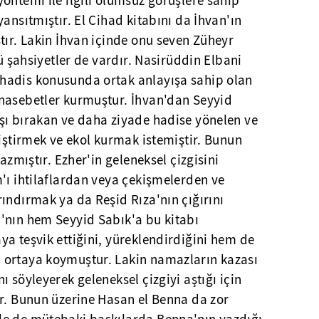
ntemi ile ilgili olumsuz görüşlere sahip
ansıtmıştır. El Cihad kitabını da İhvan'ın
tır. Lakin İhvan içinde onu seven Züheyr
lü şahsiyetler de vardır. Nasirüddin Elbani
hadis konusunda ortak anlayışa sahip olan
nasebetler kurmuştur. İhvan'dan Seyyid
şı bırakan ve daha ziyade hadise yönelen ve
liştirmek ve ekol kurmak istemiştir. Bunun
yazmıştır. Ezher'in geleneksel çizgisini
'ı ihtilaflardan veya çekişmelerden ve
ındırmak ya da Reşid Rıza'nın çığırını
'nın hem Seyyid Sabık'a bu kitabı
a teşvik ettiğini, yüreklendirdiğini hem de
 ortaya koymuştur. Lakin namazların kazası
 söyleyerek geleneksel çizgiyi aştığı için
ır. Bunun üzerine Hasan el Benna da zor