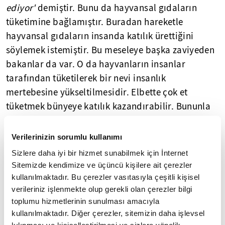
ediyor'
demiştir. Bunu da hayvansal gıdaların
tüketimine bağlamıştır. Buradan hareketle
hayvansal gıdaların insanda katılık ürettiğini
söylemek istemiştir. Bu meseleye başka zaviyeden
bakanlar da var. O da hayvanların insanlar
tarafından tüketilerek bir nevi insanlık
mertebesine yükseltilmesidir. Elbette çok et
tüketmek bünyeye katılık kazandırabilir. Bununla
birlikte peygamberlerin ve büyük insanların ete
karşı perhize gittiklerini duymadık.
Verilerinizin sorumlu kullanımı
Sizlere daha iyi bir hizmet sunabilmek için İnternet
Bununla birlikte etin de ölçülü bir biçimde
Sitemizde kendimize ve üçüncü kişilere ait çerezler
tüketilmesinde elbette fayda var.
kullanılmaktadır. Bu çerezler vasıtasıyla çeşitli kişisel
verileriniz işlenmekte olup gerekli olan çerezler bilgi
Peki! İşin aslı faslı nedir? Kalbi yumuşak tutmak ve
toplumu hizmetlerinin sunulması amacıyla
kalp katılığından Allah'a sığınmaktır. Kur'an bazı
kullanılmaktadır. Diğer çerezler, sitemizin daha işlevsel
kılınması ve kişiselleştirilmesi ve sizlere yönelik