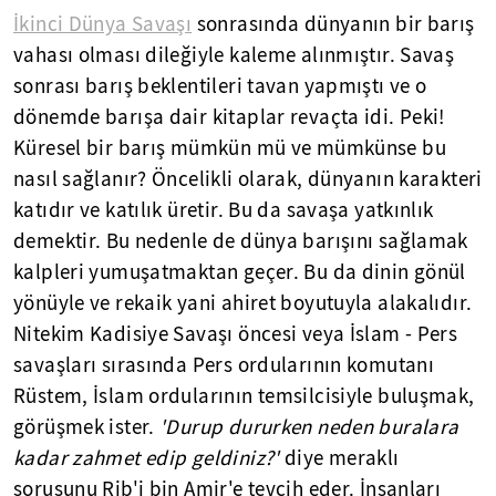
İkinci Dünya Savaşı
sonrasında dünyanın bir barış
vahası olması dileğiyle kaleme alınmıştır. Savaş
sonrası barış beklentileri tavan yapmıştı ve o
dönemde barışa dair kitaplar revaçta idi. Peki!
Küresel bir barış mümkün mü ve mümkünse bu
nasıl sağlanır? Öncelikli olarak, dünyanın karakteri
katıdır ve katılık üretir. Bu da savaşa yatkınlık
demektir. Bu nedenle de dünya barışını sağlamak
kalpleri yumuşatmaktan geçer. Bu da dinin gönül
yönüyle ve rekaik yani ahiret boyutuyla alakalıdır.
Nitekim Kadisiye Savaşı öncesi veya İslam - Pers
savaşları sırasında Pers ordularının komutanı
Rüstem, İslam ordularının temsilcisiyle buluşmak,
görüşmek ister.
'Durup dururken neden buralara
kadar zahmet edip geldiniz?'
diye meraklı
sorusunu Rib'i bin Amir'e tevcih eder. İnsanları