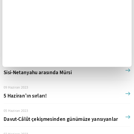
Türk düşmanlığında İran-Amerikan ortaklığı
19 Haziran 2023
Baklayı ağızlarından çıkardılar
16 Haziran 2023
Gümüş saçlı, gümüş sakallı!
12 Haziran 2023
Sisi-Netanyahu arasında Mürsi
09 Haziran 2023
5 Haziran’ın sırları!
05 Haziran 2023
Davut-Câlût çekişmesinden günümüze yansıyanlar