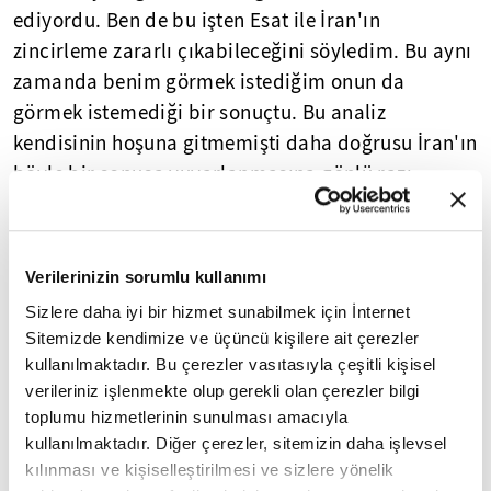
ediyordu. Ben de bu işten Esat ile İran'ın
zincirleme zararlı çıkabileceğini söyledim. Bu aynı
zamanda benim görmek istediğim onun da
görmek istemediği bir sonuçtu. Bu analiz
kendisinin hoşuna gitmemişti daha doğrusu İran'ın
böyle bir sonuca yuvarlanmasına gönlü razı
olmuyordu. Ona sevgi gözüyle bakıyordu. Bu
gelişme karşısında üzüldüğü her halinden belli
oluyordu. 1980'li yılların idealist gençlerindendi.
Verilerinizin sorumlu kullanımı
Sakarya, İran yanlısı akımın güçlü olduğu
Sizlere daha iyi bir hizmet sunabilmek için İnternet
menzillerden birisiydi. Zaman zaman yıkılmadan
Sitemizde kendimize ve üçüncü kişilere ait çerezler
evvel Yeni Camii Kıraathanesinde o tür gençlerle
kullanılmaktadır. Bu çerezler vasıtasıyla çeşitli kişisel
sohbet ederdik. Vakıa ve realizm rüzgarları ese ese
verileriniz işlenmekte olup gerekli olan çerezler bilgi
idealizmi çatlatmış ve aşındırmıştı. Herkes bir
toplumu hizmetlerinin sunulması amacıyla
kullanılmaktadır. Diğer çerezler, sitemizin daha işlevsel
tarafa savrulmuştu. 'Güvendikleri dağlara kar
kılınması ve kişiselleştirilmesi ve sizlere yönelik
yağmıştı' denildiği gibi güvendikleri ideolojiler de