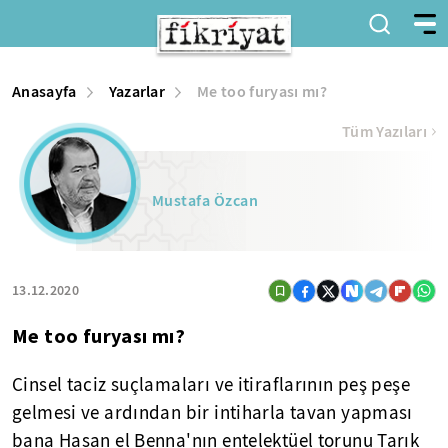
Anasayfa
Yazarlar
Me too furyası mı?
Tüm Yazıları
Mustafa Özcan
13.12.2020
Me too furyası mı?
Cinsel taciz suçlamaları ve itiraflarının peş peşe
gelmesi ve ardından bir intiharla tavan yapması
bana Hasan el Benna'nın entelektüel torunu Tarık