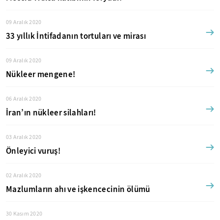
09 Aralık 2020
33 yıllık İntifadanın tortuları ve mirası
09 Aralık 2020
Nükleer mengene!
06 Aralık 2020
İran’ın nükleer silahları!
03 Aralık 2020
Önleyici vuruş!
02 Aralık 2020
Mazlumların ahı ve işkencecinin ölümü
30 Kasım 2020