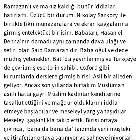
Ramazan'ı ve maruz kaldığı bu tür iddiaları
hatırlattı. Üzücü bir durum. Nikolay Sarkozy ile
birlikte fikri münazaralara ve ekran kavgalarına
girmiş entelektüel bir isim. Babaları, Hasan el
Benna'nın damadı aynı zamanda dava ulağı ve
sefiri olan Said Ramazan'dır. Baba oğul ve dede
müthiş yetenekler. Batı'da yayınlanmış ve Türkçeye
de çevrilmiş eserlerin sahibi. Oxford gibi
kurumlarda derslere girmiş birisi. Asil bir aileden
geliyor. Ancak son yıllarda birtakım Müslüman
asıllı hatta gayri Müslim kadınlar kendilerine
tasallut ettiğini ve mağdur olduklarını iddia
etmeye başladılar ve meseleyi yargıya taşıdılar.
Meseleyi şaşkınlıkla takip ettik. Birisi ortaya
çıkınca, 'bana da bana da' tarzında yeni müşteki
ve itirafçılar ortaya salınıyor ve sahneye iniyorlar.