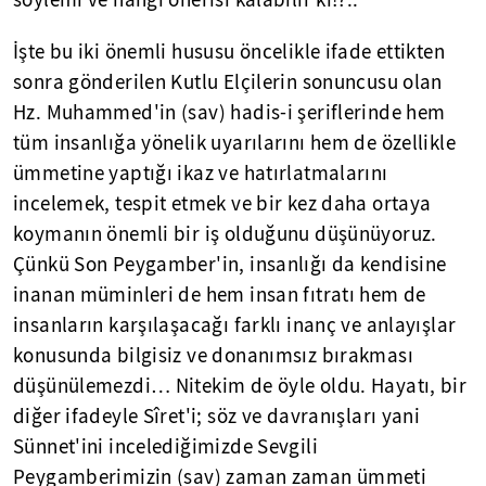
söylemi ve hangi önerisi kalabilir ki!?..
İşte bu iki önemli hususu öncelikle ifade ettikten
sonra gönderilen Kutlu Elçilerin sonuncusu olan
Hz. Muhammed'in (sav) hadis-i şeriflerinde hem
tüm insanlığa yönelik uyarılarını hem de özellikle
ümmetine yaptığı ikaz ve hatırlatmalarını
incelemek, tespit etmek ve bir kez daha ortaya
koymanın önemli bir iş olduğunu düşünüyoruz.
Çünkü Son Peygamber'in, insanlığı da kendisine
inanan müminleri de hem insan fıtratı hem de
insanların karşılaşacağı farklı inanç ve anlayışlar
konusunda bilgisiz ve donanımsız bırakması
düşünülemezdi… Nitekim de öyle oldu. Hayatı, bir
diğer ifadeyle Sîret'i; söz ve davranışları yani
Sünnet'ini incelediğimizde Sevgili
Peygamberimizin (sav) zaman zaman ümmeti