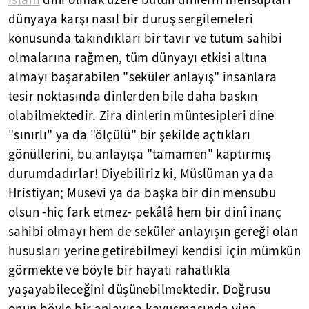
İslam
dini olmak üzere bütün dinlerin mensupları
dünyaya karşı nasıl bir duruş sergilemeleri
konusunda takındıkları bir tavır ve tutum sahibi
olmalarına rağmen, tüm dünyayı etkisi altına
almayı başarabilen "seküler anlayış" insanlara
tesir noktasında dinlerden bile daha baskın
olabilmektedir. Zira dinlerin müntesipleri dine
"sınırlı" ya da "ölçülü" bir şekilde açtıkları
gönüllerini, bu anlayışa "tamamen" kaptırmış
durumdadırlar! Diyebiliriz ki, Müslüman ya da
Hristiyan; Musevi ya da başka bir din mensubu
olsun -hiç fark etmez- pekâlâ hem bir dinî inanç
sahibi olmayı hem de seküler anlayışın gereği olan
hususları yerine getirebilmeyi kendisi için mümkün
görmekte ve böyle bir hayatı rahatlıkla
yaşayabileceğini düşünebilmektedir. Doğrusu