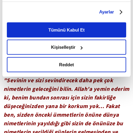
getirdiğini öğrenmek istemişlerdi. Bir süre sonra
sınırlı olarak açık rızanız dahilinde kullanılacaktır.
Çerezlere ilişkin tercihlerinizi çerez paneli vasıtasıyla
mescidden çıkan Peygamberimiz (sav) onların bu
Ayarlar
belirleyebilirsiniz. Çerezlere ilişkin detaylı bilgi için
meraklı ve heyecanlı hallerine tebessüm ederek
Ayarlar butonuna tıklayabilir,
Çerez Bilgilendirme
şöyle demişti:
Metnimizi ziyaret edebilirsiniz.
Tümünü Kabul Et
6698 sayılı Kişisel Verilerin Korunması Kanunu uyarınca
"Zannediyorum ki, sizler Ebu Ubeyde'nin
hazırlanmış olan İnternet Sitesi Aydınlatma Metnimizi
Kişiselleştir
Bahreyn'den bir şeyler getirdiğini duydunuz"
okumak ve sitemizi ziyaretiniz kapsamında
Sahabiler:
"Evet Yâ Resulallah"
deyince, şöyle
gerçekleştirilen veri işleme faaliyetleri ile ilgili daha
detaylı bilgi almak için lütfen
tıklayınız.
Reddet
devam etti Kutlu Nebi:
"Sevinin ve sizi sevindirecek daha pek çok
nimetlerin geleceğini bilin. Allah'a yemin ederim
ki, benim bundan sonrası için sizin fakirliğe
düşeceğinizden yana bir korkum yok… Fakat
ben, sizden önceki ümmetlerin önüne dünya
nimetlerinin yayıldığı gibi sizin de önünüze bu
nimetlerin serildiği günlerin gelmesinden ve