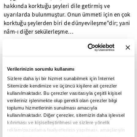
hakkında korktuğu şeyleri dile getirmiş ve
uyarılarda bulunmuştur. Onun ümmeti için en çok
korktuğu şeylerden biri de dünyevileşme"dir; yani
nâm-ı diğer sekülerleşme…
Dilerseniz bir Asr-ı Saadet hatırasıyla tam da
hayatın içinden bir örnek vererek,
Peygamberimizin bu endişe ve korkusunu hangi
Verilerinizin sorumlu kullanımı
ifadelerle dile getirdiğine bakalım.
Sizlere daha iyi bir hizmet sunabilmek için İnternet
Bahreyn'den toplanan vergileri Medine'ye
Sitemizde kendimize ve üçüncü kişilere ait çerezler
kullanılmaktadır. Bu çerezler vasıtasıyla çeşitli kişisel
getirmek üzere görevlendirilen Ebu Ubeyde b.
verileriniz işlenmekte olup gerekli olan çerezler bilgi
Cerrah (ra) bir sabah namazı vakti Medine'ye
toplumu hizmetlerinin sunulması amacıyla
dönmüştü… Sabah namazına yetişen Ebu Ubeyde,
kullanılmaktadır. Diğer çerezler, sitemizin daha işlevsel
namazını kıldıktan sonra dışarı çıktığında cemaat
kılınması ve kişiselleştirilmesi ve sizlere yönelik
de onunla birlikte çıkmış ve merakla neler
reklam/pazarlama faaliyetlerinin yapılması, amaçlarıyla