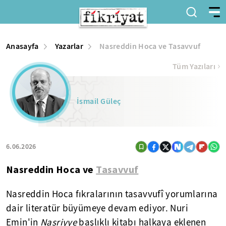
Anasayfa
Yazarlar
Nasreddin Hoca ve Tasavvuf
Tüm Yazıları
İsmail Güleç
6.06.2026
Nasreddin Hoca ve
Tasavvuf
Nasreddin Hoca fıkralarının tasavvufî yorumlarına
dair literatür büyümeye devam ediyor. Nuri
Emin'in
Nasriyye
başlıklı kitabı halkaya eklenen