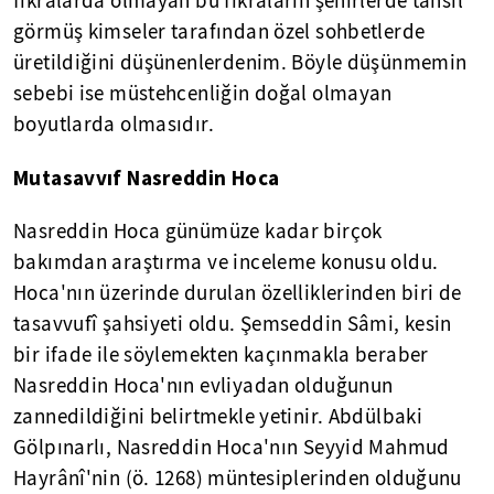
fıkralarda olmayan bu fıkraların şehirlerde tahsil
görmüş kimseler tarafından özel sohbetlerde
üretildiğini düşünenlerdenim. Böyle düşünmemin
sebebi ise müstehcenliğin doğal olmayan
boyutlarda olmasıdır.
Mutasavvıf Nasreddin Hoca
Nasreddin Hoca günümüze kadar birçok
bakımdan araştırma ve inceleme konusu oldu.
Hoca'nın üzerinde durulan özelliklerinden biri de
tasavvufî şahsiyeti oldu. Şemseddin Sâmi, kesin
bir ifade ile söylemekten kaçınmakla beraber
Nasreddin Hoca'nın evliyadan olduğunun
zannedildiğini belirtmekle yetinir. Abdülbaki
Gölpınarlı, Nasreddin Hoca'nın Seyyid Mahmud
Hayrânî'nin (ö. 1268) müntesiplerinden olduğunu