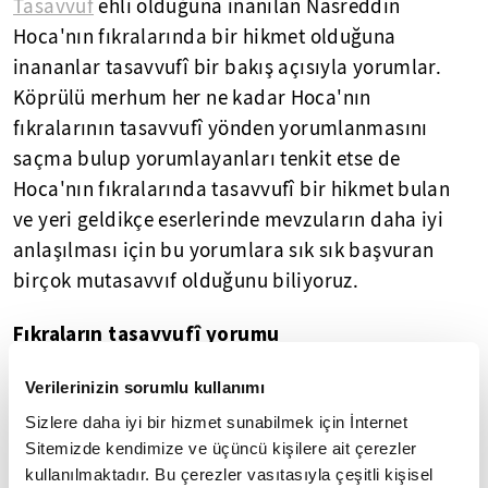
Tasavvuf
ehli olduğuna inanılan Nasreddin
Hoca'nın fıkralarında bir hikmet olduğuna
inananlar tasavvufî bir bakış açısıyla yorumlar.
Köprülü merhum her ne kadar Hoca'nın
fıkralarının tasavvufî yönden yorumlanmasını
saçma bulup yorumlayanları tenkit etse de
Hoca'nın fıkralarında tasavvufî bir hikmet bulan
ve yeri geldikçe eserlerinde mevzuların daha iyi
anlaşılması için bu yorumlara sık sık başvuran
birçok mutasavvıf olduğunu biliyoruz.
Fıkraların tasavvufî yorumu
Nasriyye
yayınlanmadan önce Nasreddin Hoca'nın
Verilerinizin sorumlu kullanımı
fıkralarını derli toplu ilk şerhinin Mevlâna'nın
Sizlere daha iyi bir hizmet sunabilmek için İnternet
torunlarından Seyyid Burhaneddin Çelebi'ye ait
Sitemizde kendimize ve üçüncü kişilere ait çerezler
kullanılmaktadır. Bu çerezler vasıtasıyla çeşitli kişisel
olduğunu biliyorduk. Fıkraları yayınlayan Fikret