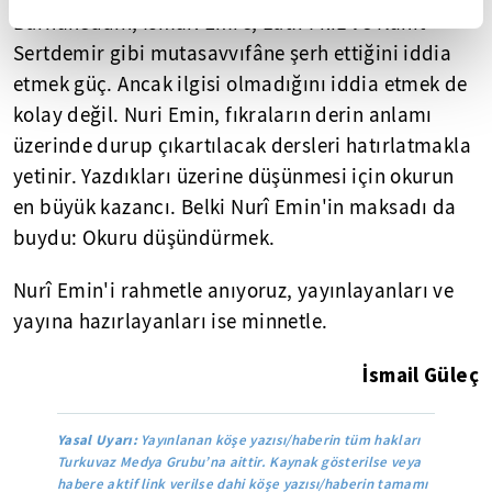
Burhaneddin, İsmail Emre, Lütfi Filiz ve Nahit
Sertdemir gibi mutasavvıfâne şerh ettiğini iddia
etmek güç. Ancak ilgisi olmadığını iddia etmek de
kolay değil. Nuri Emin, fıkraların derin anlamı
üzerinde durup çıkartılacak dersleri hatırlatmakla
yetinir. Yazdıkları üzerine düşünmesi için okurun
en büyük kazancı. Belki Nurî Emin'in maksadı da
buydu: Okuru düşündürmek.
Nurî Emin'i rahmetle anıyoruz, yayınlayanları ve
yayına hazırlayanları ise minnetle.
İsmail Güleç
Yasal Uyarı:
Yayınlanan köşe yazısı/haberin tüm hakları
Turkuvaz Medya Grubu’na aittir. Kaynak gösterilse veya
habere aktif link verilse dahi köşe yazısı/haberin tamamı