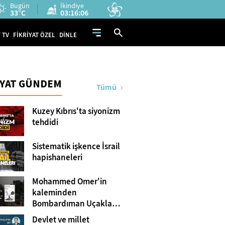
Bugün
İkindiye
33°C
03:16:05
 TV
FİKRİYAT ÖZEL
DİNLE
İYAT GÜNDEM
Tümü
Kuzey Kıbrıs'ta siyonizm
tehdidi
Sistematik işkence İsrail
hapishaneleri
Mohammed Omer'in
kaleminden
Bombardıman Uçakları
ve Tanklar Arasında
Devlet ve millet