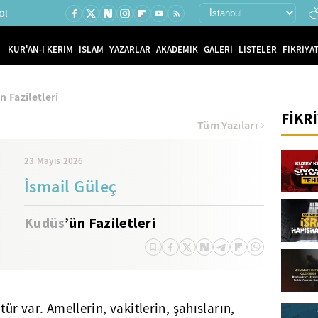
Ol
KUR'AN-I KERİM
İSLAM
YAZARLAR
AKADEMİK
GALERİ
LİSTELER
FİKRİYAT
 Faziletleri
FİKR
Tüm Yazıları
23 Mayıs 2026
İsmail Güleç
Kudüs
’ün Faziletleri
tür var. Amellerin, vakitlerin, şahısların,