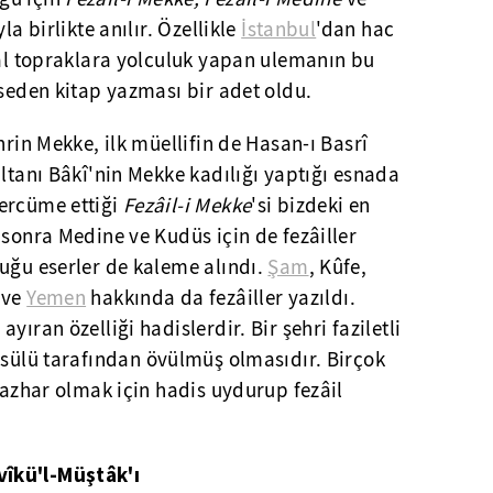
la birlikte anılır. Özellikle
İstanbul
'dan hac
sal topraklara yolculuk yapan ulemanın bu
hseden kitap yazması bir adet oldu.
hrin Mekke, ilk müellifin de Hasan-ı Basrî
ultanı Bâkî'nin Mekke kadılığı yaptığı esnada
ercüme ettiği
Fezâil-i Mekke
'si bizdeki en
 sonra Medine ve Kudüs için de fezâiller
uğu eserler de kaleme alındı.
Şam
, Kûfe,
ve
Yemen
hakkında da fezâiller yazıldı.
yıran özelliği hadislerdir. Bir şehri faziletli
sülü tarafından övülmüş olmasıdır. Birçok
 mazhar olmak için hadis uydurup fezâil
îkü'l-Müştâk'ı