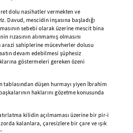
ibret dolu nasihatler vermekten ve
z. Davud, mescidin inşasına başladığı
masının sebebi olarak üzerine mescit bina
inin rızasının alınmamış olmasını
n arazi sahiplerine mücevherler dolusu
şaatın devam edebilmesi şüphesiz
klarına göstermeleri gereken özeni
ın tablasından düşen hurmayı yiyen İbrahim
 başkalarının haklarını gözetme konusunda
ırlatma kilidin açılmaması üzerine bir pir-i
zorda kalanlara, çaresizlere bir çare ve ışık
: