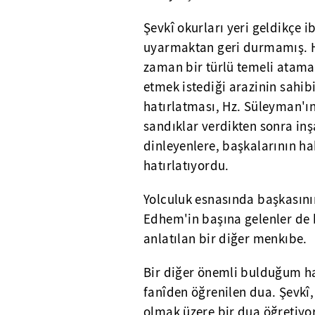
Şevkî okurları yeri geldikçe 
uyarmaktan geri durmamış. H
zaman bir türlü temeli atama
etmek istediği arazinin sahib
hatırlatması, Hz. Süleyman'ı
sandıklar verdikten sonra in
dinleyenlere, başkalarının ha
hatırlatıyordu.
Yolculuk esnasında başkasın
Edhem'in başına gelenler de
anlatılan bir diğer menkıbe.
Bir diğer önemli bulduğum hat
fanîden öğrenilen dua. Şevkî, 
olmak üzere bir dua öğretiyor