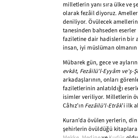
milletlerin yanı sıra ülke ve ş
olarak fezâil diyoruz. Ameller
deniliyor. Övülecek amelleri
tanesinden bahseden eserler 
faziletine dair hadislerin bi
insan, iyi müslüman olmanın 
Mübarek gün, gece ve ayların 
ev
k
āt, Fezâilü'l-Eyyâm ve'ş-
arkadaşlarının, onları görenle
faziletlerinin anlatıldığı eser
isimler veriliyor. Milletlerin 
Câhız'ın
Fezâilü'l-Etrâk
'i ilk
Kuran'da övülen yerlerin, din
şehirlerin övüldüğü kitaplara 
Mekke
,
Medine
ve
Kudüs
oldu