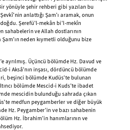
 Bir yönüyle şehir rehberi gibi yazılan bu
Şevkî'nin anlattığı Şam'ı aramak, onun
 doğdu. Şerefü'l-mekân bi'l-mekîn
n sahabelerin ve Allah dostlarının
üm Şam'ın neden kıymetli olduğunu bize
s'e ayrılmış. Üçüncü bölümde Hz. Davud ve
cid-i Aksâ'nın inşası, dördüncü bölümde
ri, beşinci bölümde Kudüs'te bulunan
altıncı bölümde Mescid-i Kuds'te ibadet
ölümde mescidin bulunduğu sahrada çıkan
düs'te medfun peygamberler ve diğer büyük
mde Hz. Peygamber'in ve bazı sahabenin
bölüm Hz. İbrahim'in hanımlarının ve
ahsediyor.