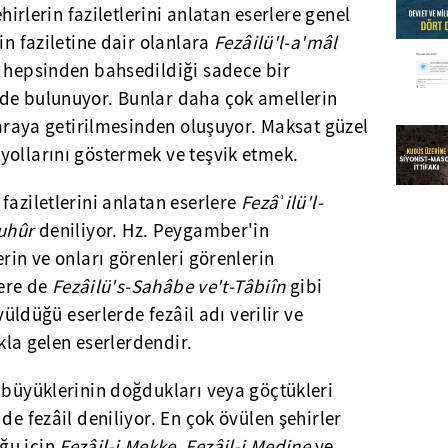
ehirlerin faziletlerini anlatan eserlere genel
in faziletine dair olanlara
Fezâilü'l-a'mâl
n hepsinden bahsedildiği sadece bir
de bulunuyor. Bunlar daha çok amellerin
r araya getirilmesinden oluşuyor. Maksat güzel
yollarını göstermek ve teşvik etmek.
faziletlerini anlatan eserlere
Fezâ
ʾ
ilü'l-
Şuhûr
deniliyor. Hz. Peygamber'in
rin ve onları görenleri görenlerin
lere de
Fezâilü's-Sahâbe ve't-Tâbiîn
gibi
övüldüğü eserlerde fezâil adı verilir ve
 akla gelen eserlerdendir.
 büyüklerinin doğdukları veya göçtükleri
de fezâil deniliyor. En çok övülen şehirler
ğu için
Fezâil-i Mekke, Fezâil-i Medine
ve