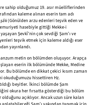
lere sahip olduğumuz 19. asır müelliflerinden
rafından kaleme alınan eserin tam adı
şşâk
(Gönülden arzu edenleri teşvik eden ve
Memuriyeti hasebiyle gittiği Mekke-i
yaşayan Şevkî'nin çok sevdiği Şam'ı ve
yenleri teşvik etmek için kaleme aldığı eser
ndan yayınlandı.
 manzum metin on bölümden oluşuyor. Arapça
layan eserin ilk bölümünde Mekke, Medine
ıyor. Bu bölümde en dikkat çekici kısım zaman
ni okuduğumuzu hissettiren Hz.
ıldığı beyitler. İkinci bölümde Şam
diğini okura her fırsatta gösterdiği bu bölüm
r olduğunu açıklıyor. Ancak uzun süre kalan
n anlatabileceği Şam'ı yakından tanımak için