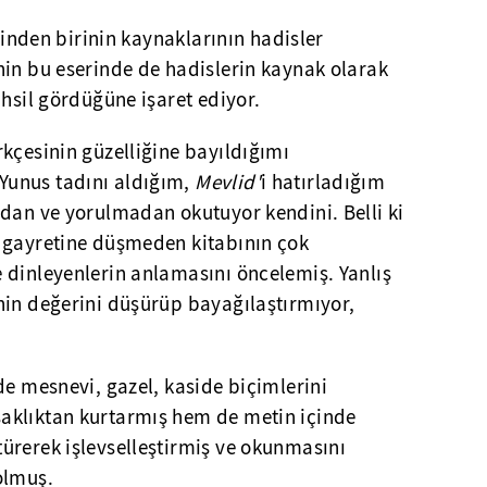
erinden birinin kaynaklarının hadisler
nin bu eserinde de hadislerin kaynak olarak
ahsil gördüğüne işaret ediyor.
kçesinin güzelliğine bayıldığımı
unus tadını aldığım,
Mevlid'
i hatırladığım
adan ve yorulmadan okutuyor kendini. Belli ki
 gayretine düşmeden kitabının çok
 dinleyenlerin anlamasını öncelemiş. Yanlış
nin değerini düşürüp bayağılaştırmıyor,
de mesnevi, gazel, kaside biçimlerini
aklıktan kurtarmış hem de metin içinde
ürerek işlevselleştirmiş ve okunmasını
olmuş.