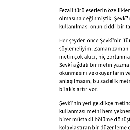
Fezail türü eserlerin özellikl
olmasına değinmiştik. Şevkî'
kullanılması onun ciddi bir t
Her şeyden önce Şevkî'nin Tür
söylemeliyim. Zaman zaman Y
metin çok akıcı, hiç zorlanm
Şevkî ağdalı bir metin yazma
okunmasını ve okuyanların ve
anlaşılmasın, bu sadelik met
bilakis artırıyor.
Şevkî'nin yeri geldikçe metin
kullanması metni hem yeknes
birer müstakil bölüme dönüşt
kolaylaştıran bir düzenleme 