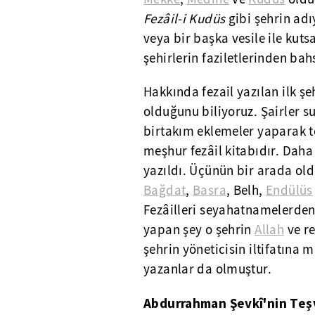
Fezâil-i Kudüs
gibi şehrin adıy
veya bir başka vesile ile kut
şehirlerin faziletlerinden ba
Hakkında fezail yazılan ilk şe
olduğunu biliyoruz. Şairler s
birtakım eklemeler yaparak t
meşhur fezâil kitabıdır. Daha
yazıldı. Üçünün bir arada old
Bağdat
,
Basra
, Belh,
Endülüs
Fezâilleri seyahatnamelerden a
yapan şey o şehrin
Allah
ve re
şehrin yöneticisin iltifatına
yazanlar da olmuştur.
Abdurrahman Şevkî'nin Teşv