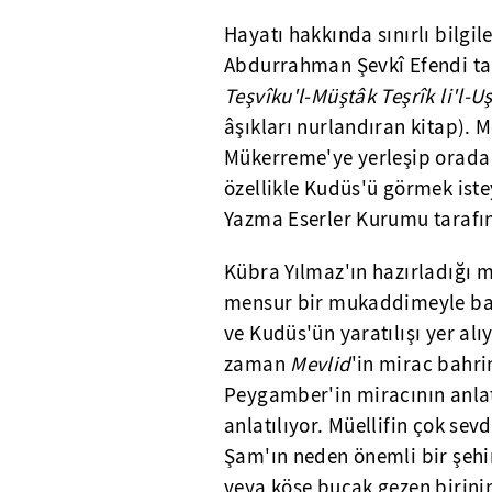
Hayatı hakkında sınırlı bilgi
Abdurrahman Şevkî Efendi ta
Teşvîku'l-Müştâk Teşrîk li'l-U
âşıkları nurlandıran kitap). 
Mükerreme'ye yerleşip orada 
özellikle Kudüs'ü görmek iste
Yazma Eserler Kurumu tarafı
Kübra Yılmaz'ın hazırladığı
mensur bir mukaddimeyle baş
ve Kudüs'ün yaratılışı yer al
zaman
Mevlid
'in mirac bahri
Peygamber'in miracının anlat
anlatılıyor. Müellifin çok sev
Şam'ın neden önemli bir şehi
veya köşe bucak gezen birini