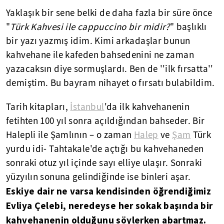
Yaklaşık bir sene belki de daha fazla bir süre önce
"
Türk Kahvesi ile cappuccino bir midir?
" başlıklı
bir yazı yazmış idim. Kimi arkadaşlar bunun
kahvehane ile kafeden bahsedenini ne zaman
yazacaksın diye sormuşlardı. Ben de ''ilk fırsatta''
demiştim. Bu bayram nihayet o fırsatı bulabildim.
Tarih kitapları,
İstanbul
'da ilk kahvehanenin
fetihten 100 yıl sonra açıldığından bahseder. Bir
Halepli ile Şamlının – o zaman
Halep
ve
Şam
Türk
yurdu idi- Tahtakale'de açtığı bu kahvehaneden
sonraki otuz yıl içinde sayı elliye ulaşır. Sonraki
yüzyılın sonuna gelindiğinde ise binleri aşar.
Eskiye dair ne varsa kendisinden öğrendiğimiz
Evliya Çelebi, neredeyse her sokak başında bir
kahvehanenin olduğunu söylerken abartmaz.