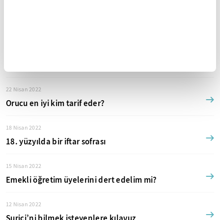
30 Nisan 2022
Bayramı nasıl kutlarız?
26 Nisan 2022
200 yılda ne değişti?
22 Nisan 2022
Orucu en iyi kim tarif eder?
18 Nisan 2022
18. yüzyılda bir iftar sofrası
15 Nisan 2022
Emekli öğretim üyelerini dert edelim mi?
12 Nisan 2022
Suriçi’ni bilmek isteyenlere kılavuz