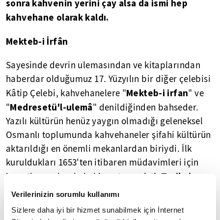
sonra kahvenin yerini çay alsa da ismi hep
kahvehane olarak kaldı.
Mekteb-i İrfân
Sayesinde devrin ulemasından ve kitaplarından
haberdar olduğumuz 17. Yüzyılın bir diğer çelebisi
M
ekteb-i irfan
Kâtip Çelebi, kahvehanelere "
" ve
M
edresetü'l-ulemâ
"
" denildiğinden bahseder.
Yazılı kültürün henüz yaygın olmadığı geleneksel
Osmanlı toplumunda kahvehaneler şifahi kültürün
aktarıldığı en önemli mekanlardan biriydi. İlk
kuruldukları 1653'ten itibaren müdavimleri için
Tarihçi
kıraathane olarak da hizmet vermişti.
İbrâhim Peçevî, devrin mürekkep yalamışları
Verilerinizin sorumlu kullanımı
arasında sosyal hayatı sevenlerin küçük gruplar
Sizlere daha iyi bir hizmet sunabilmek için İnternet
halinde kahvehanelerde toplanıp birbirleriyle